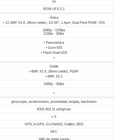
no
ROM UFS 2.1
Única
• 12.2MP, f/1.8, 28mm (wide), 1/2.55", 1.4µm, Dual Pixel PDAF, OIS
1080p - 120fps
2160p - 30fps
• Panorámica
• Gyro-EIS
• Flash Dual-LED
•
Doble
• 8MP, f/1.8, 28mm (wide), PDAF
• 8MP, f/2.2
1080p - 30fps
•
giroscopio, acelerómetro, proximidad, brújula, barómetro
IEEE 802.11 a/b/g/n/ac
v 5
GPS, A-GPS, GLONASS, Galileo, BDS
NFC
WiFi de doble banda