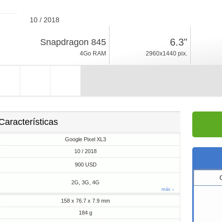
10 / 2018
184g, espesor 7.9mm
6.3"
Snapdragon 845
Android 9.0
4Go RAM
2960x1440 pix.
64/128Go ROM
Características
Google Pixel XL3
10 / 2018
900 USD
2G, 3G, 4G
más ↓
158 x 76.7 x 7.9 mm
184 g