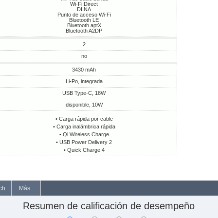
Wi-Fi Direct
DLNA
Punto de acceso Wi-Fi
Bluetooth LE
Bluetooth aptX
Bluetooth A2DP
2
no
3430 mAh
Li-Po, integrada
USB Type-C, 18W
disponible, 10W
• Carga rápida por cable
• Carga inalámbrica rápida
• Qi Wireless Charge
• USB Power Delivery 2
• Quick Charge 4
ch
Más...
Resumen de calificación de desempeño