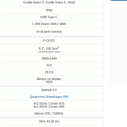
Gorilla Glass 5, Gorilla Glass 5, metal
IP68
USB Type-C
1 SIM (Nano-SIM,e-SIM)
en la parte trasera
P-OLED
2
6.3", 100.3cm
(~82.8% pantalla-cuerpo)
2960x1440
523
18.5:9
Always on display
HDR
Android 9.0
Qualcomm Snapdragon 845
4x2.5GHz Cortex-A75
4x1.6GHz Cortex-A55
Adreno 630, 710MHz
4/64, 4/128 Go