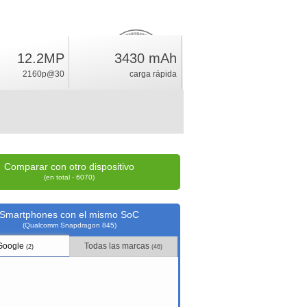
12.2MP
3430 mAh
15.4
%
2160p@30
carga rápida
índice
Comparar con otro dispositivo
(en total - 6070)
Smartphones con el mismo SoC
(Qualcomm Snapdragon 845)
Google
Todas las marcas
(2)
(46)