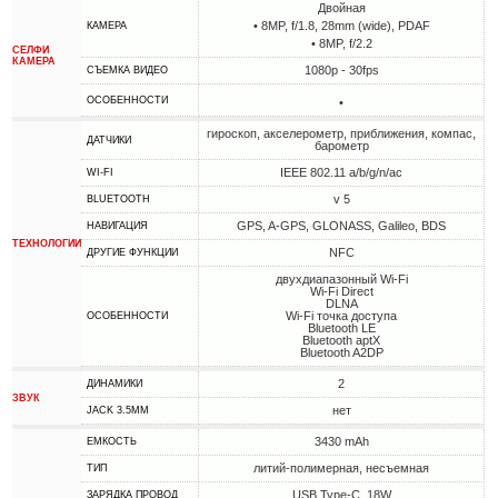
Двойная
• 8MP, f/1.8, 28mm (wide), PDAF
КАМЕРА
• 8MP, f/2.2
СЕЛФИ
КАМЕРА
1080p - 30fps
СЪЕМКА ВИДЕО
ОСОБЕННОСТИ
•
гироскоп, акселерометр, приближения, компас,
ДАТЧИКИ
барометр
IEEE 802.11 a/b/g/n/ac
WI-FI
v 5
BLUETOOTH
GPS, A-GPS, GLONASS, Galileo, BDS
НАВИГАЦИЯ
ТЕХНОЛОГИИ
NFC
ДРУГИЕ ФУНКЦИИ
двухдиапазонный Wi-Fi
Wi-Fi Direct
DLNA
Wi-Fi точка доступа
ОСОБЕННОСТИ
Bluetooth LE
Bluetooth aptX
Bluetooth A2DP
2
ДИНАМИКИ
ЗВУК
нет
JACK 3.5MM
3430 mAh
ЕМКОСТЬ
литий-полимерная, несъемная
ТИП
USB Type-C, 18W
ЗАРЯДКА ПРОВОД