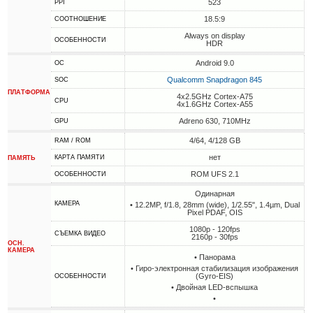
523
PPI
18.5:9
СООТНОШЕНИЕ
Always on display
ОСОБЕННОСТИ
HDR
Android 9.0
ОС
Qualcomm Snapdragon 845
SOC
ПЛАТФОРМА
4x2.5GHz Cortex-A75
CPU
4x1.6GHz Cortex-A55
Adreno 630, 710MHz
GPU
4/64, 4/128 GB
RAM / ROM
нет
КАРТА ПАМЯТИ
ПАМЯТЬ
ROM UFS 2.1
ОСОБЕННОСТИ
Одинарная
КАМЕРА
• 12.2MP, f/1.8, 28mm (wide), 1/2.55", 1.4µm, Dual
Pixel PDAF, OIS
1080p - 120fps
СЪЕМКА ВИДЕО
2160p - 30fps
ОСН.
КАМЕРА
• Панорама
• Гиро-электронная стабилизация изображения
(Gyro-EIS)
ОСОБЕННОСТИ
• Двойная LED-вспышка
•