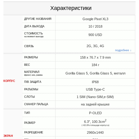
Характеристики
Google Pixel XL3
ДРУГИЕ НАЗВАНИЯ
10 / 2018
ДАТА ВЫХОДА
СТОИМОСТЬ
900 USD
на момент выхода
2G, 3G, 4G
СВЯЗЬ
подробнее ↓
158 x 76.7 x 7.9 mm
РАЗМЕРЫ
184 г
ВЕС
МАТЕРИАЛ
Gorilla Glass 5, Gorilla Glass 5, металл
фронт, низ, рамка
КОРПУС
IP68
П/В ЗАЩИТА
USB Type-C
РАЗЪЕМЫ
1 SIM (Nano-SIM,e-SIM)
СЛОТЫ
на задней крышке
СКАНЕР ПАЛЬЦА
P-OLED
ТИП
2
6.3", 100.3cm
РАЗМЕР
(~82.8% площади корпуса)
2960x1440
РАЗРЕШЕНИЕ
ЭКРАН