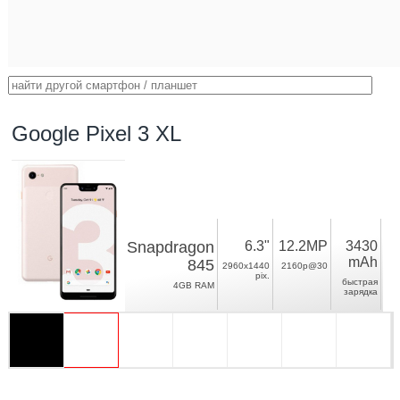
Google Pixel 3 XL
Snapdragon
6.3"
12.2MP
3430
mAh
845
2960x1440
2160p@30
pix.
быстрая
4GB RAM
зарядка