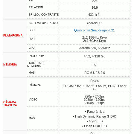
534
PPI
16:9
RELACIÓN
432nit / -
BRILLO / CONTRASTE
Android 7.1
SISTEMA OPERATIVO
Qualcomm Snapdragon 821
SOC
PLATAFORMA
2x2.15GHz Kryo
CPU
2x1.6GHz Kryo
Adreno 530, 653MHz
GPU
4/32, 4/128 Go
RAM / ROM
TARJETA DE
no
MEMORIA
MEMORIA
ROM UFS 2.0
MÁS
Única
CÁMARA
• 12.3MP, f/2.0, 1/2.3", 1.55µm, PDAF, Laser
AF
720p - 240fps
1080p - 120fps
VIDEO
CÁMARA
2160p - 30fps
TRASERA
• Panorámica
• High Dynamic Range (HDR)
MÁS
• Gyro-EIS
• Flash Dual-LED