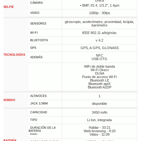
Única
CÁMARA
• 8MP, f/2.4, 1/3.2", 1.4µm
SELFIE
1080p - 30fps
VIDEO
giroscopio, acelerómetro, proximidad, brújula,
SENSORES
barómetro
IEEE 802.11 a/b/g/n/ac
WI-FI
v 4.2
BLUETOOTH
GPS, A-GPS, GLONASS
GPS
TECNOLOGÍAS
NFC
ADEMÁS
USB OTG
WiFi de doble banda
Wi-Fi Direct
DLNA
Punto de acceso Wi-Fi
Bluetooth LE
Bluetooth aptX
Bluetooth A2DP
1
ALTAVOCES
SONIDO
disponible
JACK 3,5MM
3450 mAh
CAPACIDAD
Li-Ion, integrada
TIPO
Hablar - 33:21
DURACIÓN DE LA
Web-browsing - 9:20
BATERÍA
Video - 11:09
(horas)
BATERÍA