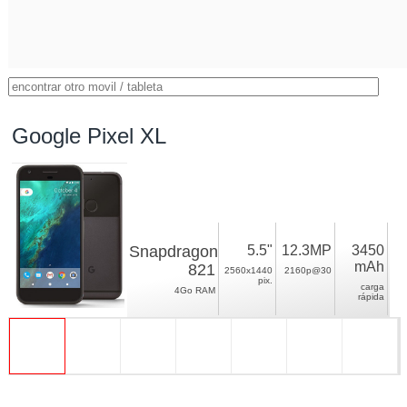
Google Pixel XL
Snapdragon
5.5"
12.3MP
3450
mAh
821
2560x1440
2160p@30
pix.
carga
4Go RAM
rápida