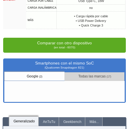
USB Type-C, 18W
CARGA POR CABLE
no
CARGA INALÁMBRICA
• Carga rápida por cable
MÁS
• USB Power Delivery
• Quick Charge 3
Comparar con otro dispositivo
(en total - 6070)
Smartphones con el mismo SoC
(Qualcomm Snapdragon 821)
Google
Todas las marcas
(2)
(17)
Generalizado
AnTuTu
Geekbench
Más...