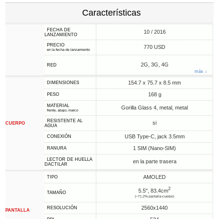
Características
FECHA DE
10 / 2016
LANZAMIENTO
PRECIO
770 USD
en la fecha de lanzamiento
2G, 3G, 4G
RED
más ↓
154.7 x 75.7 x 8.5 mm
DIMENSIONES
168 g
PESO
MATERIAL
Gorilla Glass 4, metal, metal
frente, abajo, marco
RESISTENTE AL
si
CUERPO
AGUA
USB Type-C, jack 3.5mm
CONEXIÓN
1 SIM (Nano-SIM)
RANURA
LECTOR DE HUELLA
en la parte trasera
DACTILAR
AMOLED
TIPO
2
5.5", 83.4cm
TAMAÑO
(~71.2% pantalla-cuerpo)
2560x1440
RESOLUCIÓN
PANTALLA