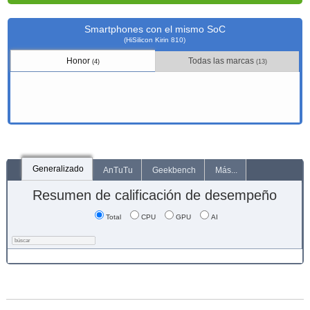
Smartphones con el mismo SoC
(HiSilicon Kirin 810)
Honor
Todas las marcas
(4)
(13)
Generalizado
AnTuTu
Geekbench
Más...
Resumen de calificación de desempeño
Total
CPU
GPU
AI