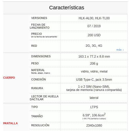
Características
HLK-AL00, HLK-TL00
VERSIONES
FECHA DE
07 / 2019
LANZAMIENTO
PRECIO
200 USD
en la fecha de lanzamiento
2G, 3G, 4G
RED
más ↓
163.1 x 77.2 x 8.8 mm
DIMENSIONES
206 g
PESO
MATERIAL
vidrio, vidrio, metal
frente, abajo, marco
CUERPO
USB Type-C, jack 3.5mm
CONEXIÓN
1 o 2 SIM (Nano-SIM),
RANURA
tarjeta de memoria (ranura compartida)
LECTOR DE HUELLA
lateral
DACTILAR
LTPS
TIPO
2
6.59", 106.6cm
TAMAÑO
(~84.7% pantalla-cuerpo)
PANTALLA
2340x1080
RESOLUCIÓN