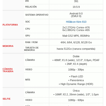
391
PPI
19.5:9
RELACIÓN
Android 9.0
SISTEMA OPERATIVO
(EMUI 9)
HiSilicon Kirin 810
SOC
PLATAFORMA
2x2.27GHz Cortex-A76
CPU
6x1.88GHz Cortex-A55
Mali-G52 MP6, 850MHz
GPU
4/64, 6/64, 6/128, 8/128 Go
RAM / ROM
MEMORIA
TARJETA DE
hasta 512Go (ranura compartida)
MEMORIA
Doble
• 48MP, f/1.8 (wide), 1/2.0", 0.8µm, PDAF
CÁMARA
• 2MP, f/2.4 (depth)
CÁMARA
1080p - 30fps
VIDEO
TRASERA
• Flash LED
MÁS
• Panorámica
• High Dynamic Range (HDR)
Única
CÁMARA
• 16MP, f/2.2, 26mm (wide), 1/3", 1.0µm
SELFIE
1080p - 60fps
VIDEO