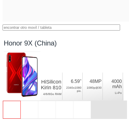
Honor 9X (China)
HiSilicon
6.59"
48MP
4000
mAh
Kirin 810
2340x1080
1080p@30
pix.
Li-Po
4/6/8Go RAM