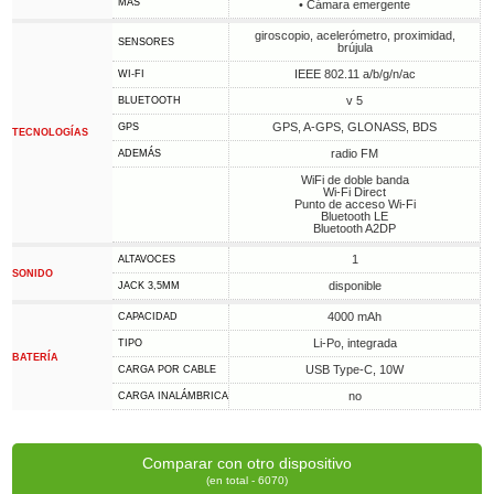
MÁS
• Cámara emergente
giroscopio, acelerómetro, proximidad,
SENSORES
brújula
IEEE 802.11 a/b/g/n/ac
WI-FI
v 5
BLUETOOTH
GPS, A-GPS, GLONASS, BDS
GPS
TECNOLOGÍAS
radio FM
ADEMÁS
WiFi de doble banda
Wi-Fi Direct
Punto de acceso Wi-Fi
Bluetooth LE
Bluetooth A2DP
1
ALTAVOCES
SONIDO
disponible
JACK 3,5MM
4000 mAh
CAPACIDAD
Li-Po, integrada
TIPO
BATERÍA
USB Type-C, 10W
CARGA POR CABLE
no
CARGA INALÁMBRICA
Comparar con otro dispositivo
(en total - 6070)