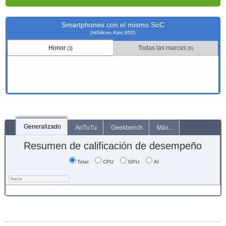
Smartphones con el mismo SoC
(HiSilicon Kirin 950)
Honor
Todas las marcas
(3)
(6)
Generalizado
AnTuTu
Geekbench
Más...
Resumen de calificación de desempeño
Total
CPU
GPU
AI