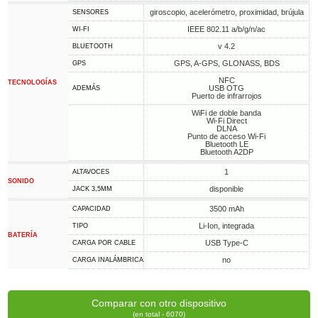
giroscopio, acelerómetro, proximidad, brújula
SENSORES
IEEE 802.11 a/b/g/n/ac
WI-FI
v 4.2
BLUETOOTH
GPS, A-GPS, GLONASS, BDS
GPS
NFC
TECNOLOGÍAS
USB OTG
ADEMÁS
Puerto de infrarrojos
WiFi de doble banda
Wi-Fi Direct
DLNA
Punto de acceso Wi-Fi
Bluetooth LE
Bluetooth A2DP
1
ALTAVOCES
SONIDO
disponible
JACK 3,5MM
3500 mAh
CAPACIDAD
Li-Ion, integrada
TIPO
BATERÍA
USB Type-C
CARGA POR CABLE
no
CARGA INALÁMBRICA
Comparar con otro dispositivo
(en total - 6070)