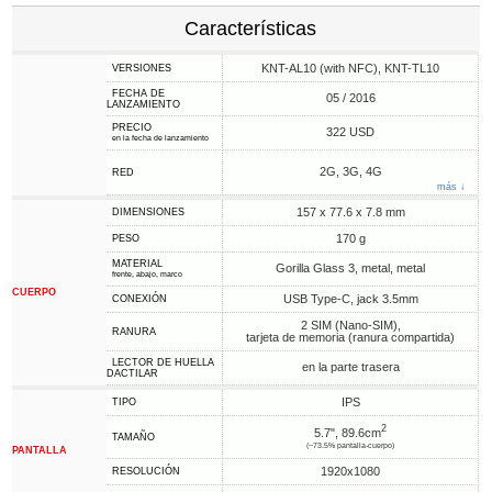
Características
KNT-AL10 (with NFC), KNT-TL10
VERSIONES
FECHA DE
05 / 2016
LANZAMIENTO
PRECIO
322 USD
en la fecha de lanzamiento
2G, 3G, 4G
RED
más ↓
157 x 77.6 x 7.8 mm
DIMENSIONES
170 g
PESO
MATERIAL
Gorilla Glass 3, metal, metal
frente, abajo, marco
CUERPO
USB Type-C, jack 3.5mm
CONEXIÓN
2 SIM (Nano-SIM),
RANURA
tarjeta de memoria (ranura compartida)
LECTOR DE HUELLA
en la parte trasera
DACTILAR
IPS
TIPO
2
5.7", 89.6cm
TAMAÑO
(~73.5% pantalla-cuerpo)
PANTALLA
1920x1080
RESOLUCIÓN