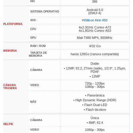
386
PPI
Android 6.0
SISTEMA OPERATIVO
(EMUI 4)
HiSilicon Kirin 950
SOC
PLATAFORMA
4x2.3GHz Cortex-A72
CPU
4x1.8GHz Cortex-A53
Mali-T880 MP4, 900MHz
GPU
4/32 Go
RAM / ROM
MEMORIA
TARJETA DE
hasta 128Go (ranura compartida)
MEMORIA
Doble
• 12MP, f/2.2, 27mm (wide), 1/2.9", 1.25µm,
CÁMARA
PDAF
• 12MP
720p - 120fps
CÁMARA
VIDEO
1080p - 30fps
TRASERA
• Panorámica
• High Dynamic Range (HDR)
MÁS
• Flash Dual-LED
• Flash bicolore
Única
CÁMARA
• 8MP, f/2.4
SELFIE
1080p - 30fps
VIDEO