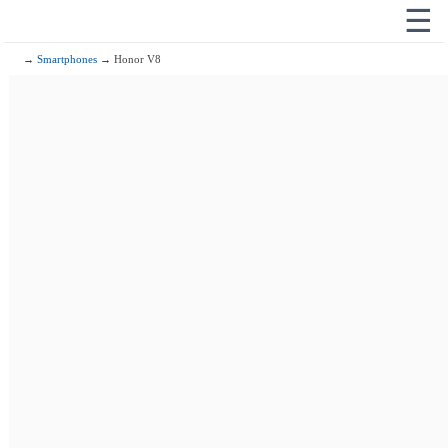
☰
→
Smartphones
→ Honor V8