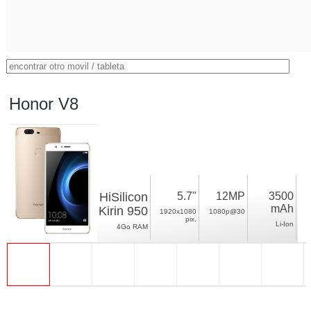
Honor V8
HiSilicon
5.7"
12MP
3500
mAh
Kirin 950
1920x1080
1080p@30
pix.
Li-Ion
4Go RAM