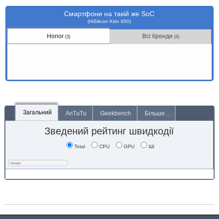
Смартфони на такій же SoC
(HiSilicon Kirin 950)
Honor
Всі бренди
(3)
(6)
Загальний
AnTuTu
Geekbench
Більше...
Зведений рейтинг швидкодії
Total
CPU
GPU
ШІ