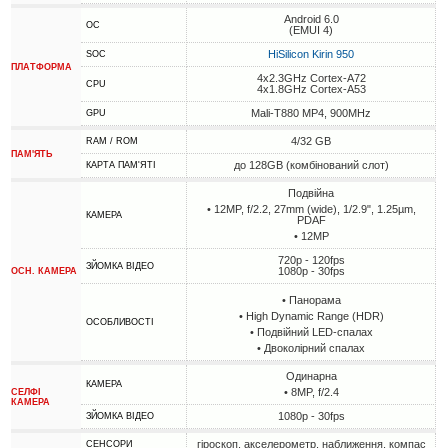
Android 6.0
ОС
(EMUI 4)
HiSilicon Kirin 950
SOC
ПЛАТФОРМА
4x2.3GHz Cortex-A72
CPU
4x1.8GHz Cortex-A53
Mali-T880 MP4, 900MHz
GPU
4/32 GB
RAM / ROM
ПАМ'ЯТЬ
до 128GB (комбінований слот)
КАРТА ПАМ'ЯТІ
Подвійна
• 12MP, f/2.2, 27mm (wide), 1/2.9", 1.25µm,
КАМЕРА
PDAF
• 12MP
720p - 120fps
ЗЙОМКА ВІДЕО
1080p - 30fps
ОСН. КАМЕРА
• Панорама
• High Dynamic Range (HDR)
ОСОБЛИВОСТІ
• Подвійний LED-спалах
• Двоколірний спалах
Одинарна
КАМЕРА
• 8MP, f/2.4
СЕЛФІ
КАМЕРА
1080p - 30fps
ЗЙОМКА ВІДЕО
гіроскоп, акселерометр, наближення, компас
СЕНСОРИ