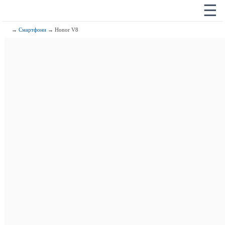
☰
→
Смартфони
→ Honor V8