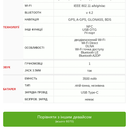
IEEE 802.11 a/b/g/n/ac
WI-FI
v 4.2
BLUETOOTH
GPS, A-GPS, GLONASS, BDS
НАВІГАЦІЯ
NFC
ТЕХНОЛОГІЇ
USB OTG
ІНШІ ФУНКЦІЇ
ІЧ-порт
дводіапазонний Wi-Fi
Wi-Fi Direct
DLNA
ОСОБЛИВОСТІ
Wi-Fi точка доступу
Bluetooth LE
Bluetooth A2DP
1
ГУЧНОМОВЦІ
ЗВУК
так
JACK 3.5MM
3500 mAh
ЕМНІСТЬ
літій-іонна, незнімна
ТИП
БАТАРЕЯ
USB Type-C
ЗАРЯДКА ПРОВІД
немає
БЕЗПРОВ. ЗАРЯД.
Порівняти з іншим девайсом
(всього 6070)