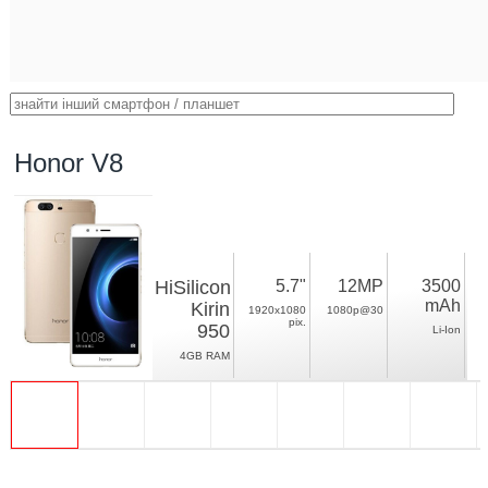
Honor V8
HiSilicon
5.7"
12MP
3500
mAh
Kirin
1920x1080
1080p@30
pix.
950
Li-Ion
4GB RAM