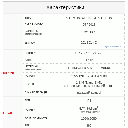
Характеристики
KNT-AL10 (with NFC), KNT-TL10
ВЕРСІЇ
05 / 2016
ДАТА ВИХОДУ
ВАРТІСТЬ
322 USD
на момент виходу
2G, 3G, 4G
ЗВ'ЯЗОК
детальніше ↓
157 x 77.6 x 7.8 mm
РОЗМІРИ
170 г
ВАГА
МАТЕРІАЛ
Gorilla Glass 3, метал, метал
фронт, низ, рамка
КОРПУС
USB Type-C, jack 3.5mm
РОЗ'ЄМИ
2 SIM (Nano-SIM),
СЛОТИ
карта пам'яті (комбінований слот)
на задній кришці
СКАНЕР ПАЛЬЦЯ
IPS
ТИП
2
5.7", 89.6cm
РОЗМІР
(~73.5% площі корпусу)
ЕКРАН
1920x1080
РОЗД. ЗДАТНІСТЬ
386
PPI