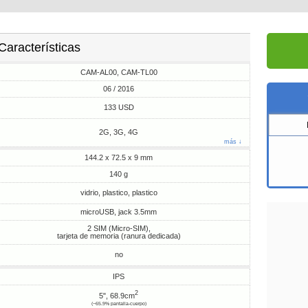
Características
CAM-AL00, CAM-TL00
06 / 2016
133 USD
2G, 3G, 4G
más ↓
144.2 x 72.5 x 9 mm
140 g
vidrio, plastico, plastico
microUSB, jack 3.5mm
2 SIM (Micro-SIM),
tarjeta de memoria (ranura dedicada)
no
IPS
2
5", 68.9cm
(~65.9% pantalla-cuerpo)