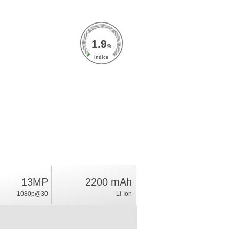
1.9
%
índice
13MP
2200 mAh
1080p@30
Li-Ion