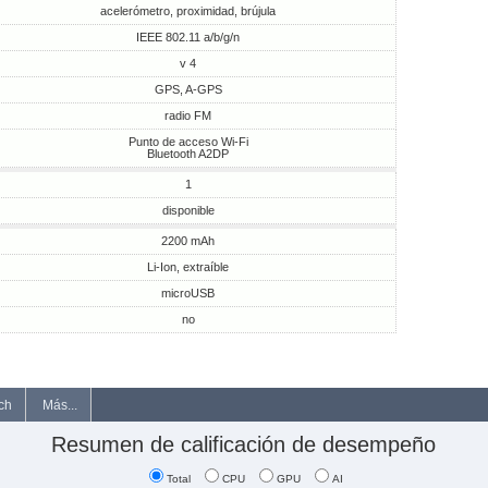
acelerómetro, proximidad, brújula
IEEE 802.11 a/b/g/n
v 4
GPS, A-GPS
radio FM
Punto de acceso Wi-Fi
Bluetooth A2DP
1
disponible
2200 mAh
Li-Ion, extraíble
microUSB
no
ch
Más...
Resumen de calificación de desempeño
Total
CPU
GPU
AI