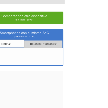
Comparar con otro dispositivo
(en total - 6070)
Smartphones con el mismo SoC
(Mediatek MT6735)
Honor
Todas las marcas
(2)
(92)