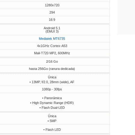
1280x720
294
16:9
Android 5.1
(EMUI 3)
Mediatek MT6735
4x1GHz Cortex-A53
Mali-T720 MP2, 600MHz
2/16 Go
hasta 256Go (ranura dedicada)
Única
• 13MP, f/2.0, 28mm (wide), AF
1080p - 30fps
• Panorámica
• High Dynamic Range (HDR)
• Flash Dual-LED
Única
• 5MP
• Flash LED