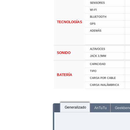
SENSORES
WI-FI
BLUETOOTH
TECNOLOGÍAS
GPS
ADEMÁS
ALTAVOCES
SONIDO
JACK 3,5MM
CAPACIDAD
TIPO
BATERÍA
CARGA POR CABLE
CARGA INALÁMBRICA
Generalizado
AnTuTu
Geekben