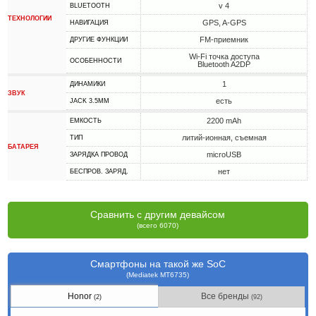
v 4
BLUETOOTH
ТЕХНОЛОГИИ
GPS, A-GPS
НАВИГАЦИЯ
FM-приемник
ДРУГИЕ ФУНКЦИИ
Wi-Fi точка доступа
ОСОБЕННОСТИ
Bluetooth A2DP
1
ДИНАМИКИ
ЗВУК
есть
JACK 3.5MM
2200 mAh
ЕМКОСТЬ
литий-ионная, съемная
ТИП
БАТАРЕЯ
microUSB
ЗАРЯДКА ПРОВОД
нет
БЕСПРОВ. ЗАРЯД.
Сравнить с другим девайсом
(всего 6070)
Смартфоны на такой же SoC
(Mediatek MT6735)
Honor
Все бренды
(2)
(92)