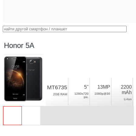
Honor 5A
MT6735
5"
13MP
2200
mAh
1280x720
1080p@30
2GB RAM
pix.
Li-Ion