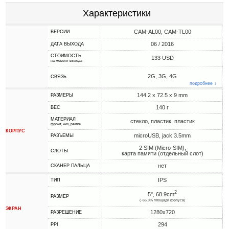
Характеристики
CAM-AL00, CAM-TL00
ВЕРСИИ
06 / 2016
ДАТА ВЫХОДА
СТОИМОСТЬ
133 USD
на момент выхода
2G, 3G, 4G
СВЯЗЬ
подробнее ↓
144.2 x 72.5 x 9 mm
РАЗМЕРЫ
140 г
ВЕС
МАТЕРИАЛ
стекло, пластик, пластик
фронт, низ, рамка
КОРПУС
microUSB, jack 3.5mm
РАЗЪЕМЫ
2 SIM (Micro-SIM),
СЛОТЫ
карта памяти (отдельный слот)
нет
СКАНЕР ПАЛЬЦА
IPS
ТИП
2
5", 68.9cm
РАЗМЕР
(~65.9% площади корпуса)
ЭКРАН
1280x720
РАЗРЕШЕНИЕ
294
PPI