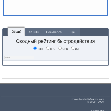
Общий
AnTuTu
Geekbench
Еще...
Сводный рейтинг быстродействия
Total
CPU
GPU
ИИ
chaynikam.hello@gmail.com
© 2009 - 2026