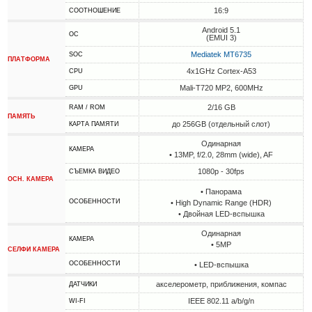
16:9
СООТНОШЕНИЕ
Android 5.1
ОС
(EMUI 3)
Mediatek MT6735
SOC
ПЛАТФОРМА
4x1GHz Cortex-A53
CPU
Mali-T720 MP2, 600MHz
GPU
2/16 GB
RAM / ROM
ПАМЯТЬ
до 256GB (отдельный слот)
КАРТА ПАМЯТИ
Одинарная
КАМЕРА
• 13MP, f/2.0, 28mm (wide), AF
1080p - 30fps
СЪЕМКА ВИДЕО
ОСН. КАМЕРА
• Панорама
ОСОБЕННОСТИ
• High Dynamic Range (HDR)
• Двойная LED-вспышка
Одинарная
КАМЕРА
• 5MP
СЕЛФИ КАМЕРА
ОСОБЕННОСТИ
• LED-вспышка
акселерометр, приближения, компас
ДАТЧИКИ
IEEE 802.11 a/b/g/n
WI-FI