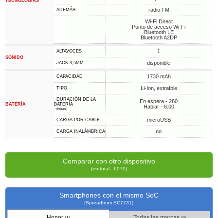
TECNOLOGÍAS
radio FM
ADEMÁS
Wi-Fi Direct
Punto de acceso Wi-Fi
Bluetooth LE
Bluetooth A2DP
1
ALTAVOCES
SONIDO
disponible
JACK 3,5MM
1730 mAh
CAPACIDAD
Li-Ion, extraíble
TIPO
DURACIÓN DE LA
En espera - 280
BATERÍA
BATERÍA
Hablar - 6:00
(horas)
microUSB
CARGA POR CABLE
no
CARGA INALÁMBRICA
Comparar con otro dispositivo
(en total - 6070)
Smartphones con el mismo SoC
(Spreadtrum SC7731)
Honor
Todas las marcas