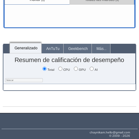
(1)
(9)
Generalizado
AnTuTu
Geekbench
Más...
Resumen de calificación de desempeño
Total
CPU
GPU
AI
chaynikam.hello@gmail.com
© 2009 - 2026