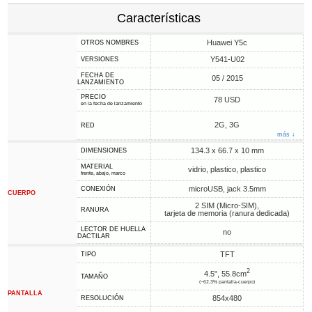
Características
Huawei Y5c
OTROS NOMBRES
Y541-U02
VERSIONES
FECHA DE
05 / 2015
LANZAMIENTO
PRECIO
78 USD
en la fecha de lanzamiento
2G, 3G
RED
más ↓
134.3 x 66.7 x 10 mm
DIMENSIONES
MATERIAL
vidrio, plastico, plastico
frente, abajo, marco
microUSB, jack 3.5mm
CONEXIÓN
CUERPO
2 SIM (Micro-SIM),
RANURA
tarjeta de memoria (ranura dedicada)
LECTOR DE HUELLA
no
DACTILAR
TFT
TIPO
2
4.5", 55.8cm
TAMAÑO
(~62.3% pantalla-cuerpo)
PANTALLA
854x480
RESOLUCIÓN