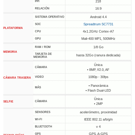
218
PPI
16:9
RELACIÓN
Android 4.4
SISTEMA OPERATIVO
Spreadtrum SC7731
SOC
PLATAFORMA
4x1.2GHz Cortex-A7
CPU
Mali-400 MP1, 500MHz
GPU
1/8 Go
RAM / ROM
MEMORIA
TARJETA DE
hasta 32Go (ranura dedicada)
MEMORIA
Única
CÁMARA
• 8MP, f/2.0, AF
1080p - 30fps
VIDEO
CÁMARA TRASERA
• Panorámica
MÁS
• Flash Dual-LED
Única
CÁMARA
SELFIE
• 2MP
acelerómetro, proximidad
SENSORES
IEEE 802.11 a/b/g/n
WI-FI
v 4
BLUETOOTH
GPS, A-GPS
GPS