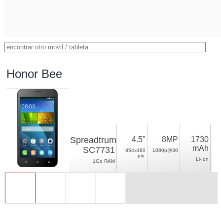
Honor Bee
Spreadtrum
4.5"
8MP
1730
mAh
SC7731
854x480
1080p@30
pix.
Li-Ion
1Go RAM