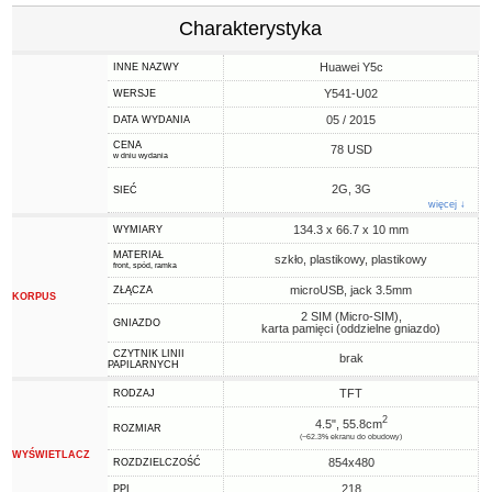
Charakterystyka
Huawei Y5c
INNE NAZWY
Y541-U02
WERSJE
05 / 2015
DATA WYDANIA
CENA
78 USD
w dniu wydania
2G, 3G
SIEĆ
więcej ↓
134.3 x 66.7 x 10 mm
WYMIARY
MATERIAŁ
szkło, plastikowy, plastikowy
front, spód, ramka
microUSB, jack 3.5mm
ZŁĄCZA
KORPUS
2 SIM (Micro-SIM),
GNIAZDO
karta pamięci (oddzielne gniazdo)
CZYTNIK LINII
brak
PAPILARNYCH
TFT
RODZAJ
2
4.5", 55.8cm
ROZMIAR
(~62.3% ekranu do obudowy)
WYŚWIETLACZ
854x480
ROZDZIELCZOŚĆ
218
PPI