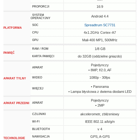
16:9
PROPORCJI
SYSTEM
Android 4.4
OPERACYJNY
Spreadtrum SC7731
SOC
PLATFORMA
4x1.2GHz Cortex-A7
CPU
Mali-400 MP1, 500MHz
GPU
1/8 GB
RAM / ROM
PAMIĘĆ
do 32GB (oddzielne gniazdo)
KARTA PAMIĘCI
Pojedynczy
APARAT
• 8MP, f/2.0, AF
1080p - 30fps
WIDEO
APARAT TYLNY
• Panorama
WIĘCEJ
• Lampa błyskowa z dwiema diodami LED
Pojedynczy
APARAT
APARAT PRZEDNI
• 2MP
akcelerometr, zbliżeniowy
CZUJNIKI
IEEE 802.11 a/b/g/n
WI-FI
v 4
BLUETOOTH
GPS, A-GPS
NAWIGACJA
TECHNOLOGIE