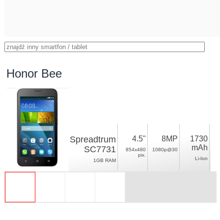
Honor Bee
Spreadtrum
4.5"
8MP
1730
mAh
SC7731
854x480
1080p@30
pix.
Li-Ion
1GB RAM