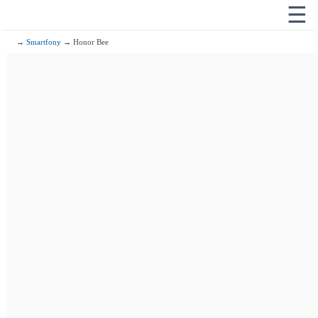
☰
→
Smartfony
→ Honor Bee