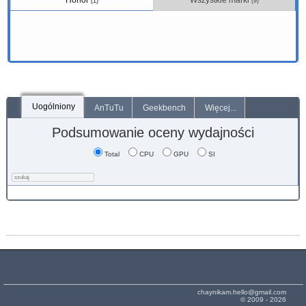
Honor
Wszystkie marki
(1)
(9)
Uogólniony
AnTuTu
Geekbench
Więcej...
Podsumowanie oceny wydajności
Total
CPU
GPU
SI
chaynikam.hello@gmail.com
© 2009 - 2026