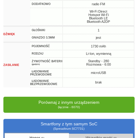
radio FM
DODATKOWO
Wi-Fi Direct
Hotspot Wi-Fi
Bluetooth LE
Bluetooth A2DP
1
GŁOŚNIKI
DŹWIĘK
jest
GNIAZDO 3,5MM
1730 mAh
POJEMNOŚĆ
Li-Ion, wymienną
RODZAJ
Standby - 280
ŻYWOTNOŚĆ BATERII
Rozmowa - 6:00
(godzin)
ZASILANIE
ŁADOWANIE
microUSB
PRZEWODOWE
ŁADOWANIE
brak
BEZPRZEWODOWE
Porównaj z innym urządzeniem
(łącznie - 6070)
Smartfony z tym samym SoC
(Spreadtrum SC7731)