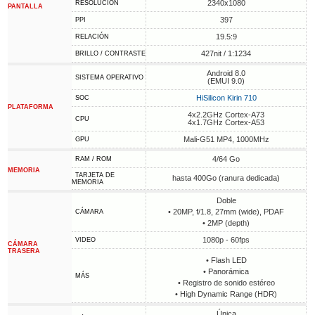
2340x1080
RESOLUCIÓN
PANTALLA
397
PPI
19.5:9
RELACIÓN
427nit / 1:1234
BRILLO / CONTRASTE
Android 8.0
SISTEMA OPERATIVO
(EMUI 9.0)
HiSilicon Kirin 710
SOC
PLATAFORMA
4x2.2GHz Cortex-A73
CPU
4x1.7GHz Cortex-A53
Mali-G51 MP4, 1000MHz
GPU
4/64 Go
RAM / ROM
MEMORIA
TARJETA DE
hasta 400Go (ranura dedicada)
MEMORIA
Doble
• 20MP, f/1.8, 27mm (wide), PDAF
CÁMARA
• 2MP (depth)
1080p - 60fps
VIDEO
CÁMARA
TRASERA
• Flash LED
• Panorámica
MÁS
• Registro de sonido estéreo
• High Dynamic Range (HDR)
Única