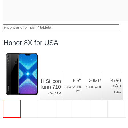
Honor 8X for USA
HiSilicon
6.5"
20MP
3750
mAh
Kirin 710
2340x1080
1080p@60
pix.
Li-Po
4Go RAM