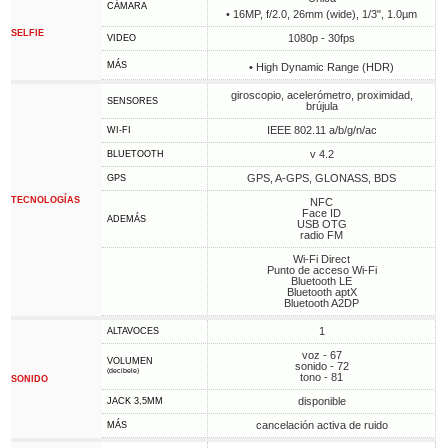
CÁMARA
• 16MP, f/2.0, 26mm (wide), 1/3", 1.0µm
SELFIE
1080p - 30fps
VIDEO
MÁS
• High Dynamic Range (HDR)
giroscopio, acelerómetro, proximidad,
SENSORES
brújula
IEEE 802.11 a/b/g/n/ac
WI-FI
v 4.2
BLUETOOTH
GPS, A-GPS, GLONASS, BDS
GPS
TECNOLOGÍAS
NFC
Face ID
ADEMÁS
USB OTG
radio FM
Wi-Fi Direct
Punto de acceso Wi-Fi
Bluetooth LE
Bluetooth aptX
Bluetooth A2DP
1
ALTAVOCES
voz - 67
VOLUMEN
sonido - 72
(decibele)
tono - 81
SONIDO
disponible
JACK 3,5MM
cancelación activa de ruido
MÁS