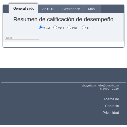
Generalizado
AnTuTu
Geekbench
Más...
Resumen de calificación de desempeño
Total
CPU
GPU
AI
chaynikam.hello@gmail.com
© 2009 - 2026
Acerca de
Contacto
Privacidad