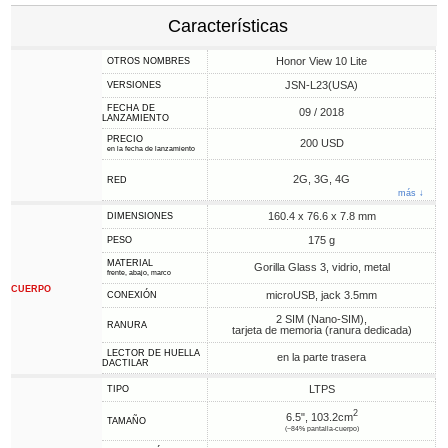
Características
Honor View 10 Lite
OTROS NOMBRES
JSN-L23(USA)
VERSIONES
FECHA DE
09 / 2018
LANZAMIENTO
PRECIO
200 USD
en la fecha de lanzamiento
2G, 3G, 4G
RED
más ↓
160.4 x 76.6 x 7.8 mm
DIMENSIONES
175 g
PESO
MATERIAL
Gorilla Glass 3, vidrio, metal
frente, abajo, marco
CUERPO
microUSB, jack 3.5mm
CONEXIÓN
2 SIM (Nano-SIM),
RANURA
tarjeta de memoria (ranura dedicada)
LECTOR DE HUELLA
en la parte trasera
DACTILAR
LTPS
TIPO
2
6.5", 103.2cm
TAMAÑO
(~84% pantalla-cuerpo)