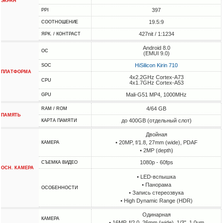
ЭКРАН
397
PPI
19.5:9
СООТНОШЕНИЕ
427nit / 1:1234
ЯРК. / КОНТРАСТ
Android 8.0
ОС
(EMUI 9.0)
HiSilicon Kirin 710
SOC
ПЛАТФОРМА
4x2.2GHz Cortex-A73
CPU
4x1.7GHz Cortex-A53
Mali-G51 MP4, 1000MHz
GPU
4/64 GB
RAM / ROM
ПАМЯТЬ
до 400GB (отдельный слот)
КАРТА ПАМЯТИ
Двойная
• 20MP, f/1.8, 27mm (wide), PDAF
КАМЕРА
• 2MP (depth)
1080p - 60fps
СЪЕМКА ВИДЕО
ОСН. КАМЕРА
• LED-вспышка
• Панорама
ОСОБЕННОСТИ
• Запись стереозвука
• High Dynamic Range (HDR)
Одинарная
КАМЕРА
• 16MP, f/2.0, 26mm (wide), 1/3", 1.0µm