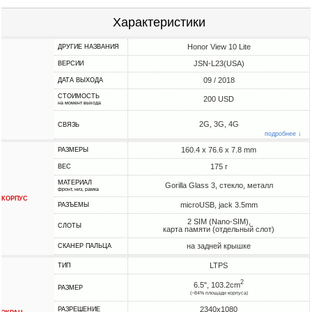
Характеристики
Honor View 10 Lite
ДРУГИЕ НАЗВАНИЯ
JSN-L23(USA)
ВЕРСИИ
09 / 2018
ДАТА ВЫХОДА
СТОИМОСТЬ
200 USD
на момент выхода
2G, 3G, 4G
СВЯЗЬ
подробнее ↓
160.4 x 76.6 x 7.8 mm
РАЗМЕРЫ
175 г
ВЕС
МАТЕРИАЛ
Gorilla Glass 3, стекло, металл
фронт, низ, рамка
КОРПУС
microUSB, jack 3.5mm
РАЗЪЕМЫ
2 SIM (Nano-SIM),
СЛОТЫ
карта памяти (отдельный слот)
на задней крышке
СКАНЕР ПАЛЬЦА
LTPS
ТИП
2
6.5", 103.2cm
РАЗМЕР
(~84% площади корпуса)
2340x1080
РАЗРЕШЕНИЕ