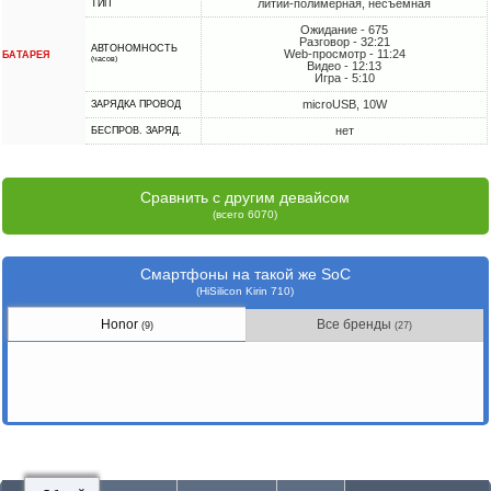
литий-полимерная, несъемная
ТИП
Ожидание - 675
Разговор - 32:21
АВТОНОМНОСТЬ
Web-просмотр - 11:24
БАТАРЕЯ
(часов)
Видео - 12:13
Игра - 5:10
microUSB, 10W
ЗАРЯДКА ПРОВОД
нет
БЕСПРОВ. ЗАРЯД.
Сравнить с другим девайсом
(всего 6070)
Смартфоны на такой же SoC
(HiSilicon Kirin 710)
Honor
Все бренды
(9)
(27)