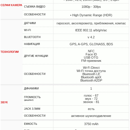
СЕЛФИ КАМЕРА
1080p - 30fps
СЪЕМКА ВИДЕО
ОСОБЕННОСТИ
• High Dynamic Range (HDR)
гироскоп, акселерометр, приближения, компас
ДАТЧИКИ
IEEE 802.11 a/b/g/n/ac
WI-FI
v 4.2
BLUETOOTH
GPS, A-GPS, GLONASS, BDS
НАВИГАЦИЯ
NFC
ТЕХНОЛОГИИ
Face ID
ДРУГИЕ ФУНКЦИИ
USB OTG
FM-приемник
Wi-Fi Direct
Wi-Fi точка доступа
Bluetooth LE
ОСОБЕННОСТИ
Bluetooth aptX
Bluetooth A2DP
1
ДИНАМИКИ
голос - 67
ГРОМКОСТЬ
звук - 72
(децибел)
звонок - 81
ЗВУК
есть
JACK 3.5MM
активное шумоподавление
ОСОБЕННОСТИ
3750 mAh
ЕМКОСТЬ