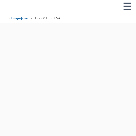
☰
→
Смартфоны
→ Honor 8X for USA