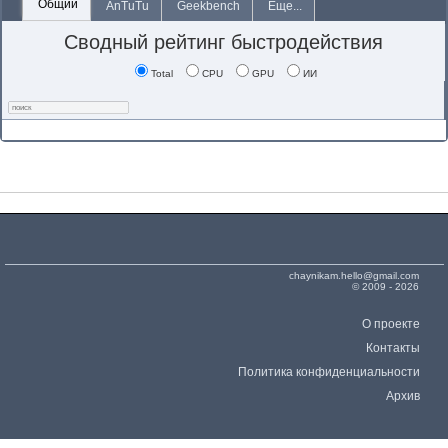
Общий
AnTuTu
Geekbench
Еще...
Сводный рейтинг быстродействия
Total
CPU
GPU
ИИ
chaynikam.hello@gmail.com
© 2009 - 2026
О проекте
Контакты
Политика конфиденциальности
Архив