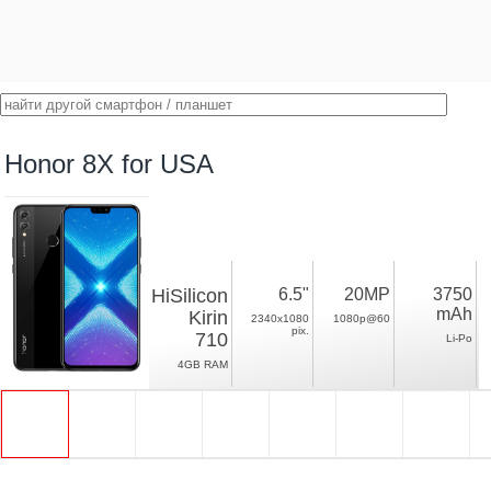
Honor 8X for USA
HiSilicon
6.5"
20MP
3750
mAh
Kirin
2340x1080
1080p@60
pix.
710
Li-Po
4GB RAM