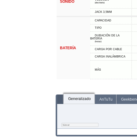
SONIDO
(decibele)
JACK 3,5MM
CAPACIDAD
TIPO
DURACIÓN DE LA
BATERÍA
(horas)
BATERÍA
CARGA POR CABLE
CARGA INALÁMBRICA
MÁS
Generalizado
AnTuTu
Geekben