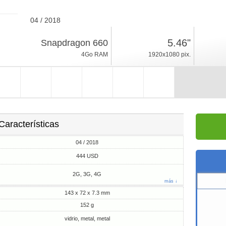
04 / 2018
152g, espesor 7.3mm
5.46"
Snapdragon 660
Android 7.1, Flyme
4Go RAM
1920x1080 pix.
64/128Go ROM
Características
04 / 2018
444 USD
2G, 3G, 4G
más ↓
143 x 72 x 7.3 mm
152 g
vidrio, metal, metal