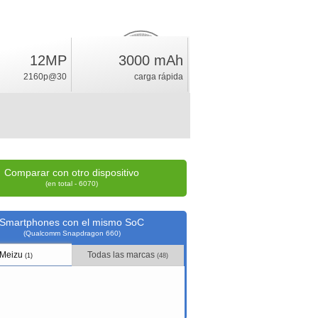
12MP
3000 mAh
7.4
%
2160p@30
carga rápida
índice
Comparar con otro dispositivo
(en total - 6070)
Smartphones con el mismo SoC
(Qualcomm Snapdragon 660)
Meizu
Todas las marcas
(1)
(48)