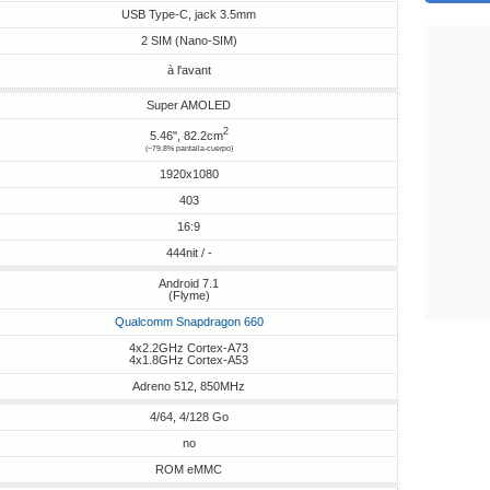
USB Type-C, jack 3.5mm
2 SIM (Nano-SIM)
à l'avant
Super AMOLED
2
5.46", 82.2cm
(~79.8% pantalla-cuerpo)
1920x1080
403
16:9
444nit / -
Android 7.1
(Flyme)
Qualcomm Snapdragon 660
4x2.2GHz Cortex-A73
4x1.8GHz Cortex-A53
Adreno 512, 850MHz
4/64, 4/128 Go
no
ROM eMMC