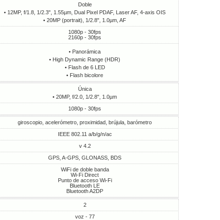
Doble
• 12MP, f/1.8, 1/2.3", 1.55µm, Dual Pixel PDAF, Laser AF, 4-axis OIS
• 20MP (portrait), 1/2.8", 1.0µm, AF
1080p - 30fps
2160p - 30fps
• Panorámica
• High Dynamic Range (HDR)
• Flash de 6 LED
• Flash bicolore
Única
• 20MP, f/2.0, 1/2.8", 1.0µm
1080p - 30fps
giroscopio, acelerómetro, proximidad, brújula, barómetro
IEEE 802.11 a/b/g/n/ac
v 4.2
GPS, A-GPS, GLONASS, BDS
WiFi de doble banda
Wi-Fi Direct
Punto de acceso Wi-Fi
Bluetooth LE
Bluetooth A2DP
2
voz - 77