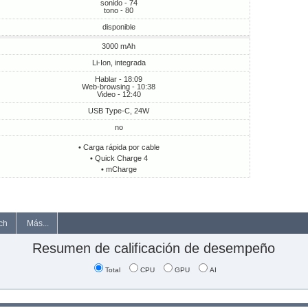
sonido - 74
tono - 80
disponible
3000 mAh
Li-Ion, integrada
Hablar - 18:09
Web-browsing - 10:38
Video - 12:40
USB Type-C, 24W
no
• Carga rápida por cable
• Quick Charge 4
• mCharge
ch
Más...
Resumen de calificación de desempeño
Total
CPU
GPU
AI