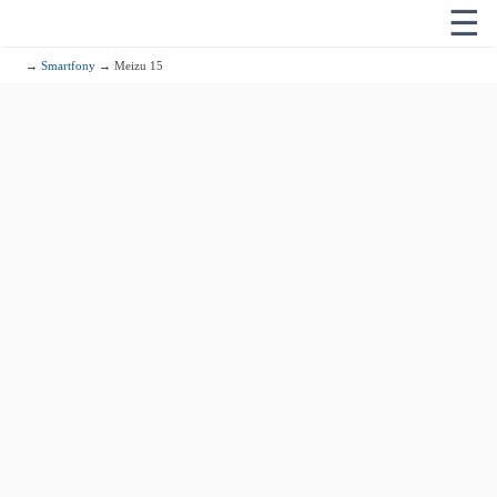
☰
→
Smartfony
→ Meizu 15