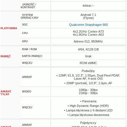
JASNOŚĆ /
444nit / -
KONTRAST
Android 7.1
SYSTEM
(Flyme)
OPERACYJNY
Qualcomm Snapdragon 660
SOC
PLATFORMA
4x2.2GHz Cortex-A73
CPU
4x1.8GHz Cortex-A53
Adreno 512, 850MHz
GPU
4/64, 4/128 GB
RAM / ROM
brak
KARTA PAMIĘCI
PAMIĘĆ
ROM eMMC
WIĘCEJ
Podwójny
• 12MP, f/1.8, 1/2.3", 1.55µm, Dual Pixel PDAF,
APARAT
Laser AF, 4-axis OIS
• 20MP (portrait), 1/2.8", 1.0µm, AF
1080p - 30fps
APARAT
WIDEO
2160p - 30fps
TYLNY
• Panorama
• High Dynamic Range (HDR)
WIĘCEJ
• Lampa błyskowa z 6 diodami LED
• Lampa błyskowa dwutonowa
Pojedynczy
APARAT