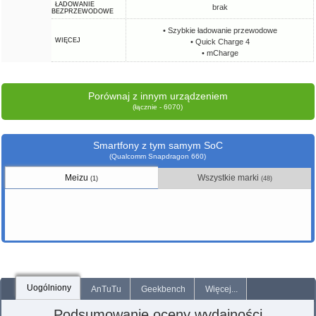
ŁADOWANIE
brak
BEZPRZEWODOWE
• Szybkie ładowanie przewodowe
WIĘCEJ
• Quick Charge 4
• mCharge
Porównaj z innym urządzeniem
(łącznie - 6070)
Smartfony z tym samym SoC
(Qualcomm Snapdragon 660)
Meizu
Wszystkie marki
(1)
(48)
Uogólniony
AnTuTu
Geekbench
Więcej...
Podsumowanie oceny wydajności