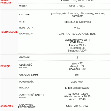
• 20MP, f/2.0, 1/2.8", 1.0µm
APARAT
PRZEDNI
1080p - 30fps
WIDEO
żyroskop, akcelerometr, zbliżeniowy, kompas,
CZUJNIKI
barometr
IEEE 802.11 a/b/g/n/ac
WI-FI
v 4.2
BLUETOOTH
TECHNOLOGIE
GPS, A-GPS, GLONASS, BDS
NAWIGACJA
dwuzakresowe Wi-Fi
Wi-Fi Direct
Hotspot Wi-Fi
Bluetooth LE
Bluetooth A2DP
2
GŁOŚNIKI
głos - 77
GŁOŚNOŚĆ
dźwięk - 74
DŹWIĘK
(decybeli)
dzwonek - 80
jest
GNIAZDO 3,5MM
3000 mAh
POJEMNOŚĆ
Li-Ion, zintegrowany
RODZAJ
Rozmowa - 18:09
ŻYWOTNOŚĆ BATERII
Web-browsing - 10:38
(godzin)
Wideo - 12:40
ŁADOWANIE
USB Type-C, 24W
ZASILANIE
PRZEWODOWE