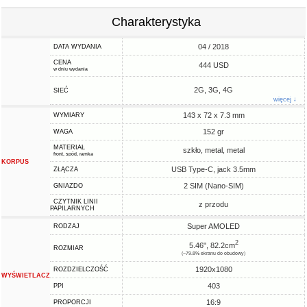
Charakterystyka
04 / 2018
DATA WYDANIA
CENA
444 USD
w dniu wydania
2G, 3G, 4G
SIEĆ
więcej ↓
143 x 72 x 7.3 mm
WYMIARY
152 gr
WAGA
MATERIAŁ
szkło, metal, metal
front, spód, ramka
KORPUS
USB Type-C, jack 3.5mm
ZŁĄCZA
2 SIM (Nano-SIM)
GNIAZDO
CZYTNIK LINII
z przodu
PAPILARNYCH
Super AMOLED
RODZAJ
2
5.46", 82.2cm
ROZMIAR
(~79.8% ekranu do obudowy)
1920x1080
ROZDZIELCZOŚĆ
WYŚWIETLACZ
403
PPI
16:9
PROPORCJI