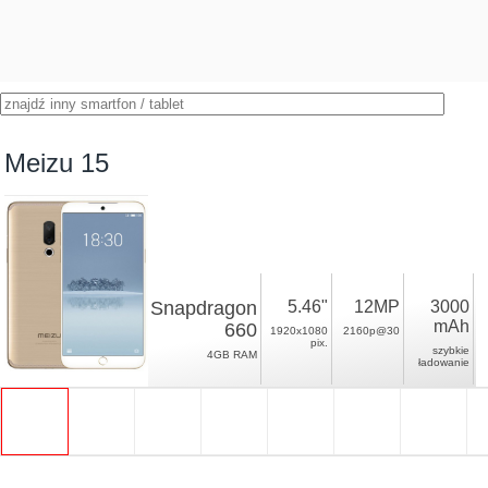
Meizu 15
Snapdragon
5.46"
12MP
3000
mAh
660
1920x1080
2160p@30
pix.
szybkie
4GB RAM
ładowanie