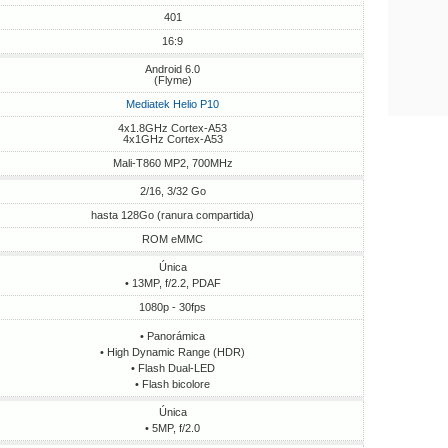
401
16:9
Android 6.0
(Flyme)
Mediatek Helio P10
4x1.8GHz Cortex-A53
4x1GHz Cortex-A53
Mali-T860 MP2, 700MHz
2/16, 3/32 Go
hasta 128Go (ranura compartida)
ROM eMMC
Única
• 13MP, f/2.2, PDAF
1080p - 30fps
• Panorámica
• High Dynamic Range (HDR)
• Flash Dual-LED
• Flash bicolore
Única
• 5MP, f/2.0