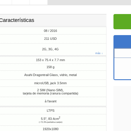
Características
08 / 2016
211 USD
2G, 3G, 4G
más ↓
153 x 75.4 x 7.7 mm
158 g
Asahi Dragontrail Glass, vidrio, metal
microUSB, jack 3.5mm
2 SIM (Nano-SIM),
tarjeta de memoria (ranura compartida)
à l'avant
LTPS
2
5.5", 83.4cm
(~72.3% pantalla-cuerpo)
1920x1080