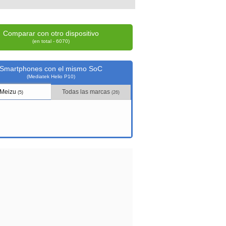
Comparar con otro dispositivo
(en total - 6070)
Smartphones con el mismo SoC
(Mediatek Helio P10)
Meizu
Todas las marcas
(5)
(26)