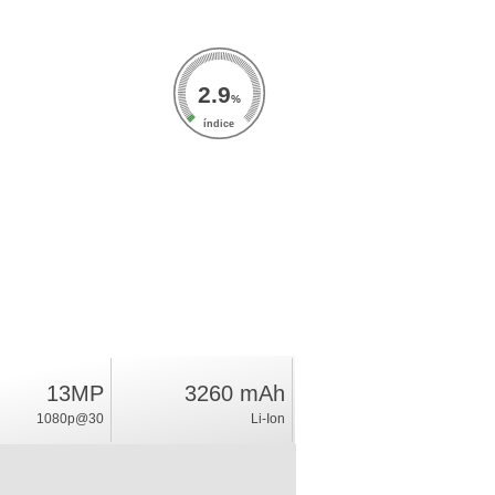
2.9
%
índice
13MP
3260 mAh
1080p@30
Li-Ion