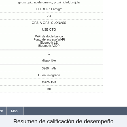
giroscopio, acelerómetro, proximidad, brújula
IEEE 802.11 a/b/g/n
v 4
GPS, A-GPS, GLONASS
USB OTG
WiFi de doble banda
Punto de acceso Wi-Fi
Bluetooth LE
Bluetooth A2DP
1
disponible
3260 mAh
Li-Ion, integrada
microUSB
no
ch
Más...
Resumen de calificación de desempeño