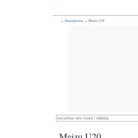
→
Smartphones
→ Meizu U20
Meizu U20