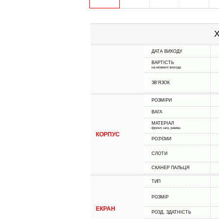
Х
ДАТА ВИХОДУ
ВАРТІСТЬ
на момент виходу
ЗВ'ЯЗОК
РОЗМІРИ
ВАГА
МАТЕРІАЛ
фронт, низ, рамка
КОРПУС
РОЗ'ЄМИ
СЛОТИ
СКАНЕР ПАЛЬЦЯ
ТИП
РОЗМІР
ЕКРАН
РОЗД. ЗДАТНІСТЬ