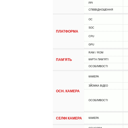
PPI
СПІВВІДНОШЕННЯ
ОС
SOC
ПЛАТФОРМА
CPU
GPU
RAM / ROM
ПАМ'ЯТЬ
КАРТА ПАМ'ЯТІ
ОСОБЛИВОСТІ
КАМЕРА
ЗЙОМКА ВІДЕО
ОСН. КАМЕРА
ОСОБЛИВОСТІ
СЕЛФІ КАМЕРА
КАМЕРА