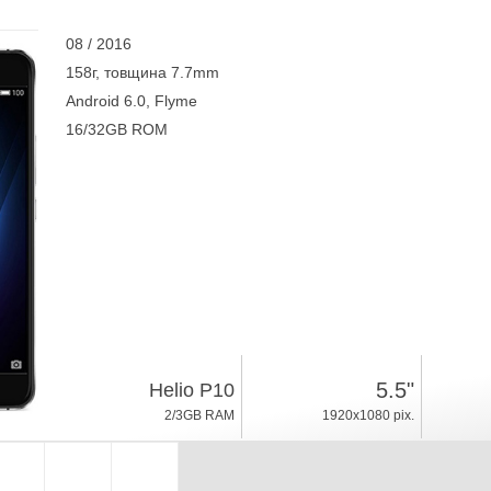
08 / 2016
158г, товщина 7.7mm
Android 6.0, Flyme
16/32GB ROM
5.5"
Helio P10
2/3GB RAM
1920x1080 pix.