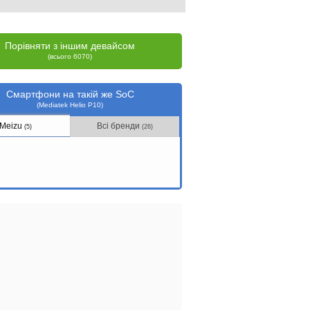
Порівняти з іншим девайсом
(всього 6070)
Смартфони на такій же SoC
(Mediatek Helio P10)
Meizu
Всі бренди
(5)
(26)