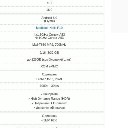
401
16:9
Android 6.0
(Flyme)
Mediatek Helio P10
4x1.8GHz Cortex-A53
4x1GHz Cortex-A53
Mali-T860 MP2, 700MHz
2/16, 3/32 GB
до 128GB (комбінований слот)
ROM eMMC
Одинарна
• 13MP, f/2.2, PDAF
1080p - 30fps
• Панорама
• High Dynamic Range (HDR)
• Подвійний LED-спалах
• Двоколірний спалах
Одинарна
• 5MP, f/2.0