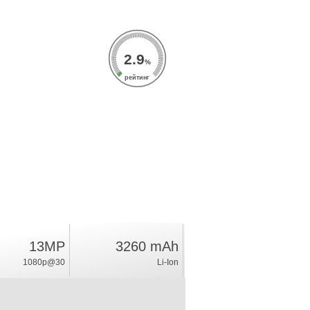
2.9
%
рейтинг
13MP
3260 mAh
1080p@30
Li-Ion