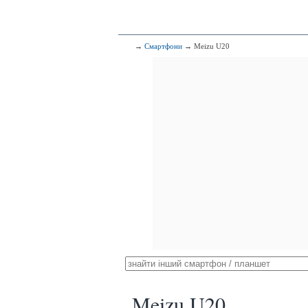
→
Смартфони
→ Meizu U20
Meizu U20