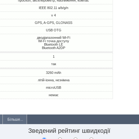
гіроскоп, акселерометр, наближення, компас
IEEE 802.11 a/b/g/n
v 4
GPS, A-GPS, GLONASS
USB OTG
дводіапазонний Wi-Fi
Wi-Fi точка доступу
Bluetooth LE
Bluetooth A2DP
1
так
3260 mAh
літій-іонна, незнімна
microUSB
немає
Більше...
Зведений рейтинг швидкодії