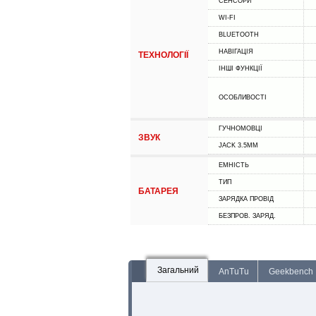
СЕНСОРИ
WI-FI
BLUETOOTH
НАВІГАЦІЯ
ТЕХНОЛОГІЇ
ІНШІ ФУНКЦІЇ
ОСОБЛИВОСТІ
ГУЧНОМОВЦІ
ЗВУК
JACK 3.5MM
ЕМНІСТЬ
ТИП
БАТАРЕЯ
ЗАРЯДКА ПРОВІД
БЕЗПРОВ. ЗАРЯД.
Загальний
AnTuTu
Geekbench