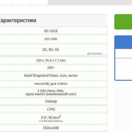
арактеристики
08 / 2016
211 USD
2G, 3G, 4G
детальніше ↓
153 x 75.4 x 7.7 mm
158 г
Asahi Dragontrail Glass, скло, метал
microUSB, jack 3.5mm
2 SIM (Nano-SIM),
карта пам'яті (комбінований слот)
спереду
LTPS
2
5.5", 83.4cm
(~72.3% площі корпусу)
1920x1080