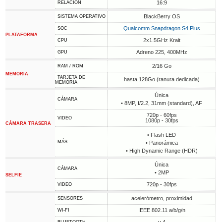
16:9
RELACIÓN
BlackBerry OS
SISTEMA OPERATIVO
Qualcomm Snapdragon S4 Plus
SOC
PLATAFORMA
2x1.5GHz Krait
CPU
Adreno 225, 400MHz
GPU
2/16 Go
RAM / ROM
MEMORIA
TARJETA DE
hasta 128Go (ranura dedicada)
MEMORIA
Única
CÁMARA
• 8MP, f/2.2, 31mm (standard), AF
720p - 60fps
VIDEO
1080p - 30fps
CÁMARA TRASERA
• Flash LED
MÁS
• Panorámica
• High Dynamic Range (HDR)
Única
CÁMARA
• 2MP
SELFIE
720p - 30fps
VIDEO
acelerómetro, proximidad
SENSORES
IEEE 802.11 a/b/g/n
WI-FI