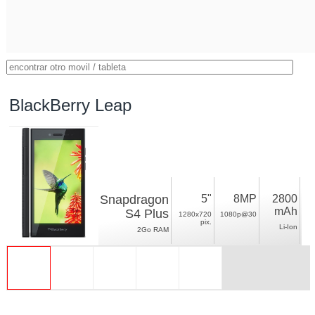
BlackBerry Leap
Snapdragon
5"
8MP
2800
mAh
S4 Plus
1280x720
1080p@30
pix.
Li-Ion
2Go RAM