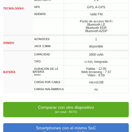
v 4
BLUETOOTH
GPS, A-GPS
GPS
TECNOLOGÍAS
radio FM
ADEMÁS
Punto de acceso Wi-Fi
Bluetooth LE
Bluetooth EDR
Bluetooth A2DP
1
ALTAVOCES
SONIDO
disponible
JACK 3,5MM
2800 mAh
CAPACIDAD
Li-Ion, integrada
TIPO
Hablar - 12:05
DURACIÓN DE LA
Web-browsing - 7:37
BATERÍA
BATERÍA
Video - 8:59
(horas)
microUSB
CARGA POR CABLE
no
CARGA INALÁMBRICA
Comparar con otro dispositivo
(en total - 6070)
Smartphones con el mismo SoC