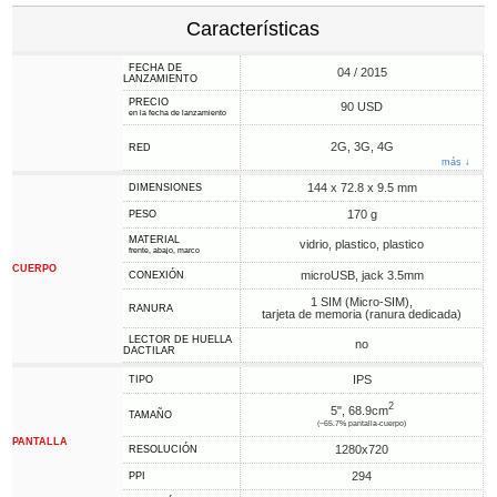
Características
FECHA DE
04 / 2015
LANZAMIENTO
PRECIO
90 USD
en la fecha de lanzamiento
2G, 3G, 4G
RED
más ↓
144 x 72.8 x 9.5 mm
DIMENSIONES
170 g
PESO
MATERIAL
vidrio, plastico, plastico
frente, abajo, marco
CUERPO
microUSB, jack 3.5mm
CONEXIÓN
1 SIM (Micro-SIM),
RANURA
tarjeta de memoria (ranura dedicada)
LECTOR DE HUELLA
no
DACTILAR
IPS
TIPO
2
5", 68.9cm
TAMAÑO
(~65.7% pantalla-cuerpo)
PANTALLA
1280x720
RESOLUCIÓN
294
PPI