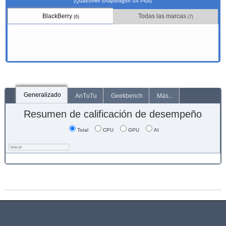
(Qualcomm Snapdragon S4 Plus)
BlackBerry
Todas las marcas
(6)
(7)
Generalizado
AnTuTu
Geekbench
Más...
Resumen de calificación de desempeño
Total
CPU
GPU
AI