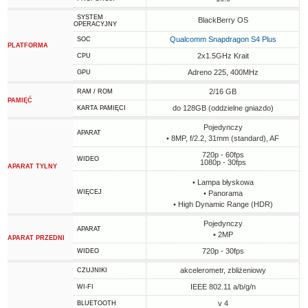
SYSTEM
BlackBerry OS
OPERACYJNY
Qualcomm Snapdragon S4 Plus
SOC
PLATFORMA
2x1.5GHz Krait
CPU
Adreno 225, 400MHz
GPU
2/16 GB
RAM / ROM
PAMIĘĆ
do 128GB (oddzielne gniazdo)
KARTA PAMIĘCI
Pojedynczy
APARAT
• 8MP, f/2.2, 31mm (standard), AF
720p - 60fps
WIDEO
1080p - 30fps
APARAT TYLNY
• Lampa błyskowa
WIĘCEJ
• Panorama
• High Dynamic Range (HDR)
Pojedynczy
APARAT
• 2MP
APARAT PRZEDNI
720p - 30fps
WIDEO
akcelerometr, zbliżeniowy
CZUJNIKI
IEEE 802.11 a/b/g/n
WI-FI
v 4
BLUETOOTH