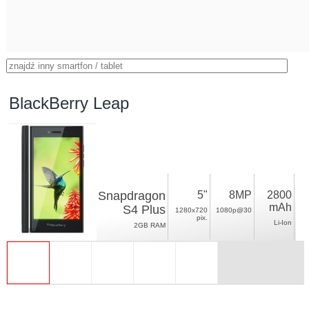
BlackBerry Leap
Snapdragon
5"
8MP
2800
mAh
S4 Plus
1280x720
1080p@30
pix.
Li-Ion
2GB RAM