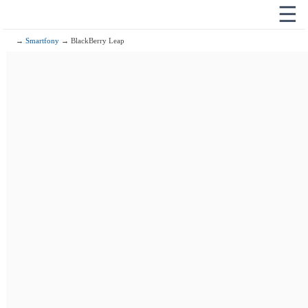
☰
→
Smartfony
→ BlackBerry Leap