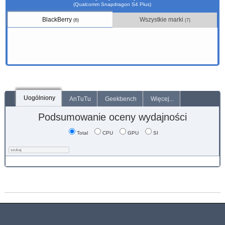
(Qualcomm Snapdragon S4 Plus)
BlackBerry
Wszystkie marki
(6)
(7)
Uogólniony
AnTuTu
Geekbench
Więcej...
Podsumowanie oceny wydajności
Total
CPU
GPU
SI