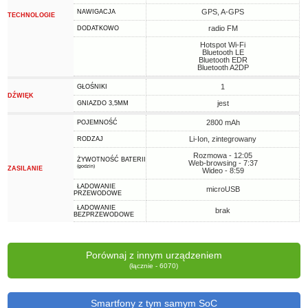
GPS, A-GPS
NAWIGACJA
TECHNOLOGIE
radio FM
DODATKOWO
Hotspot Wi-Fi
Bluetooth LE
Bluetooth EDR
Bluetooth A2DP
1
GŁOŚNIKI
DŹWIĘK
jest
GNIAZDO 3,5MM
2800 mAh
POJEMNOŚĆ
Li-Ion, zintegrowany
RODZAJ
Rozmowa - 12:05
ŻYWOTNOŚĆ BATERII
Web-browsing - 7:37
(godzin)
ZASILANIE
Wideo - 8:59
ŁADOWANIE
microUSB
PRZEWODOWE
ŁADOWANIE
brak
BEZPRZEWODOWE
Porównaj z innym urządzeniem
(łącznie - 6070)
Smartfony z tym samym SoC