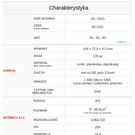
Charakterystyka
04 / 2015
DATA WYDANIA
CENA
90 USD
w dniu wydania
2G, 3G, 4G
SIEĆ
więcej ↓
144 x 72.8 x 9.5 mm
WYMIARY
170 gr
WAGA
MATERIAŁ
szkło, plastikowy, plastikowy
front, spód, ramka
KORPUS
microUSB, jack 3.5mm
ZŁĄCZA
1 SIM (Micro-SIM),
GNIAZDO
karta pamięci (oddzielne gniazdo)
CZYTNIK LINII
brak
PAPILARNYCH
IPS
RODZAJ
2
5", 68.9cm
ROZMIAR
(~65.7% ekranu do obudowy)
WYŚWIETLACZ
1280x720
ROZDZIELCZOŚĆ
294
PPI
16:9
PROPORCJI