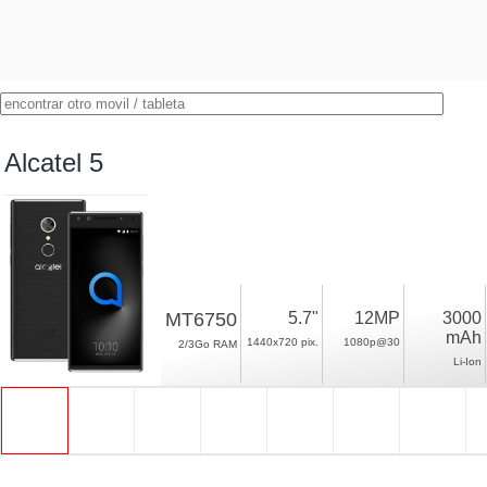
Alcatel 5
MT6750
5.7"
12MP
3000
mAh
1440x720 pix.
1080p@30
2/3Go RAM
Li-Ion