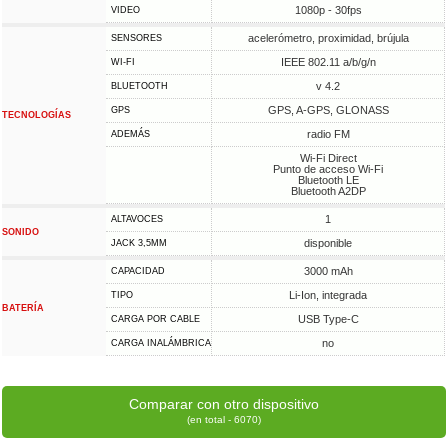
1080p - 30fps
VIDEO
acelerómetro, proximidad, brújula
SENSORES
IEEE 802.11 a/b/g/n
WI-FI
v 4.2
BLUETOOTH
GPS, A-GPS, GLONASS
GPS
TECNOLOGÍAS
radio FM
ADEMÁS
Wi-Fi Direct
Punto de acceso Wi-Fi
Bluetooth LE
Bluetooth A2DP
1
ALTAVOCES
SONIDO
disponible
JACK 3,5MM
3000 mAh
CAPACIDAD
Li-Ion, integrada
TIPO
BATERÍA
USB Type-C
CARGA POR CABLE
no
CARGA INALÁMBRICA
Comparar con otro dispositivo
(en total - 6070)