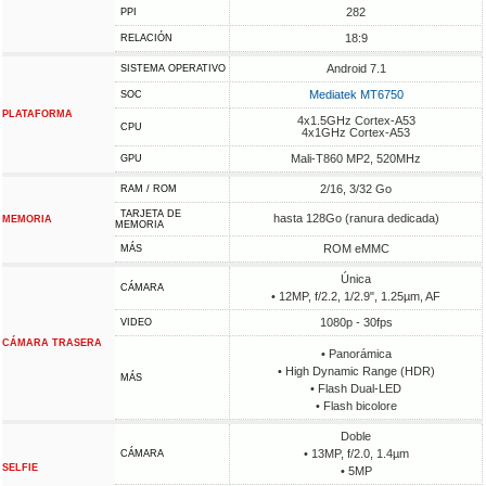
282
PPI
18:9
RELACIÓN
Android 7.1
SISTEMA OPERATIVO
Mediatek MT6750
SOC
PLATAFORMA
4x1.5GHz Cortex-A53
CPU
4x1GHz Cortex-A53
Mali-T860 MP2, 520MHz
GPU
2/16, 3/32 Go
RAM / ROM
TARJETA DE
hasta 128Go (ranura dedicada)
MEMORIA
MEMORIA
ROM eMMC
MÁS
Única
CÁMARA
• 12MP, f/2.2, 1/2.9", 1.25µm, AF
1080p - 30fps
VIDEO
CÁMARA TRASERA
• Panorámica
• High Dynamic Range (HDR)
MÁS
• Flash Dual-LED
• Flash bicolore
Doble
• 13MP, f/2.0, 1.4µm
CÁMARA
SELFIE
• 5MP