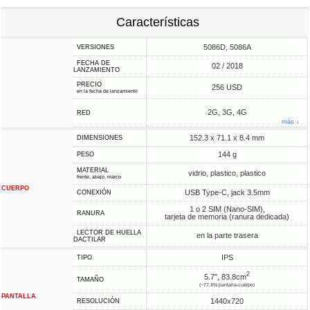
Características
5086D, 5086A
VERSIONES
FECHA DE
02 / 2018
LANZAMIENTO
PRECIO
256 USD
en la fecha de lanzamiento
2G, 3G, 4G
RED
más ↓
152.3 x 71.1 x 8.4 mm
DIMENSIONES
144 g
PESO
MATERIAL
vidrio, plastico, plastico
frente, abajo, marco
CUERPO
USB Type-C, jack 3.5mm
CONEXIÓN
1 o 2 SIM (Nano-SIM),
RANURA
tarjeta de memoria (ranura dedicada)
LECTOR DE HUELLA
en la parte trasera
DACTILAR
IPS
TIPO
2
5.7", 83.8cm
TAMAÑO
(~77.4% pantalla-cuerpo)
PANTALLA
1440x720
RESOLUCIÓN