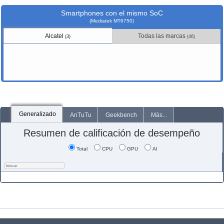
Smartphones con el mismo SoC
(Mediatek MT6750)
Alcatel
Todas las marcas
(3)
(46)
Generalizado
AnTuTu
Geekbench
Más...
Resumen de calificación de desempeño
Total
CPU
GPU
AI