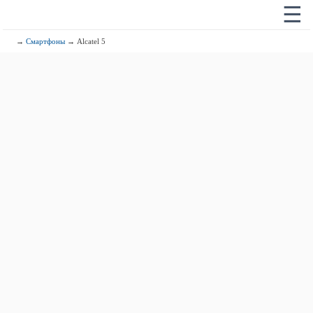
☰
→
Смартфоны
→ Alcatel 5