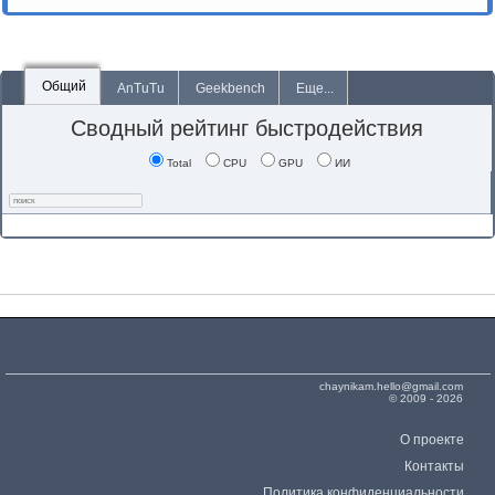
Общий
AnTuTu
Geekbench
Еще...
Сводный рейтинг быстродействия
Total
CPU
GPU
ИИ
chaynikam.hello@gmail.com
© 2009 - 2026
О проекте
Контакты
Политика конфиденциальности