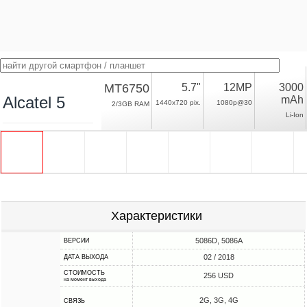
MT6750
5.7"
12MP
3000
Alcatel 5
mAh
1440x720 pix.
1080p@30
2/3GB RAM
Li-Ion
Характеристики
5086D, 5086A
ВЕРСИИ
02 / 2018
ДАТА ВЫХОДА
СТОИМОСТЬ
256 USD
на момент выхода
2G, 3G, 4G
СВЯЗЬ