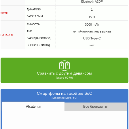
Bluetooth A2DP
1
ДИНАМИКИ
ЗВУК
есть
JACK 3.5MM
3000 mAh
ЕМКОСТЬ
литий-ионная, несъемная
ТИП
БАТАРЕЯ
USB Type-C
ЗАРЯДКА ПРОВОД
нет
БЕСПРОВ. ЗАРЯД.
Сравнить с другим девайсом
(всего 6070)
Смартфоны на такой же SoC
(Mediatek MT6750)
Alcatel
Все бренды
(3)
(46)