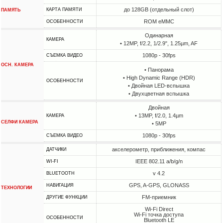
до 128GB (отдельный слот)
КАРТА ПАМЯТИ
ПАМЯТЬ
ROM eMMC
ОСОБЕННОСТИ
Одинарная
КАМЕРА
• 12MP, f/2.2, 1/2.9", 1.25µm, AF
1080p - 30fps
СЪЕМКА ВИДЕО
ОСН. КАМЕРА
• Панорама
• High Dynamic Range (HDR)
ОСОБЕННОСТИ
• Двойная LED-вспышка
• Двухцветная вспышка
Двойная
• 13MP, f/2.0, 1.4µm
КАМЕРА
СЕЛФИ КАМЕРА
• 5MP
1080p - 30fps
СЪЕМКА ВИДЕО
акселерометр, приближения, компас
ДАТЧИКИ
IEEE 802.11 a/b/g/n
WI-FI
v 4.2
BLUETOOTH
GPS, A-GPS, GLONASS
НАВИГАЦИЯ
ТЕХНОЛОГИИ
FM-приемник
ДРУГИЕ ФУНКЦИИ
Wi-Fi Direct
Wi-Fi точка доступа
ОСОБЕННОСТИ
Bluetooth LE