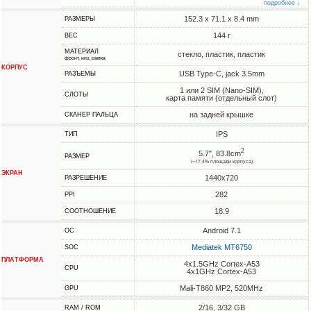
подробнее ↓
152.3 x 71.1 x 8.4 mm
РАЗМЕРЫ
144 г
ВЕС
МАТЕРИАЛ
стекло, пластик, пластик
фронт, низ, рамка
КОРПУС
USB Type-C, jack 3.5mm
РАЗЪЕМЫ
1 или 2 SIM (Nano-SIM),
СЛОТЫ
карта памяти (отдельный слот)
на задней крышке
СКАНЕР ПАЛЬЦА
IPS
ТИП
2
5.7", 83.8cm
РАЗМЕР
(~77.4% площади корпуса)
ЭКРАН
1440x720
РАЗРЕШЕНИЕ
282
PPI
18:9
СООТНОШЕНИЕ
Android 7.1
ОС
Mediatek MT6750
SOC
ПЛАТФОРМА
4x1.5GHz Cortex-A53
CPU
4x1GHz Cortex-A53
Mali-T860 MP2, 520MHz
GPU
2/16, 3/32 GB
RAM / ROM