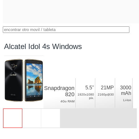
Alcatel Idol 4s Windows
Snapdragon
5.5"
21MP
3000
mAh
820
1920x1080
2160p@30
pix.
Li-Ion
4Go RAM