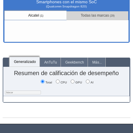
Smartphones con el mismo SoC
(Qualcomm Snapdragon 820)
Alcatel
Todas las marcas
(1)
(29)
Generalizado
AnTuTu
Geekbench
Más...
Resumen de calificación de desempeño
Total
CPU
GPU
AI