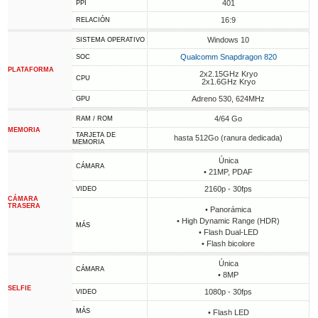
401
PPI
16:9
RELACIÓN
Windows 10
SISTEMA OPERATIVO
Qualcomm Snapdragon 820
SOC
PLATAFORMA
2x2.15GHz Kryo
CPU
2x1.6GHz Kryo
Adreno 530, 624MHz
GPU
4/64 Go
RAM / ROM
MEMORIA
TARJETA DE
hasta 512Go (ranura dedicada)
MEMORIA
Única
CÁMARA
• 21MP, PDAF
2160p - 30fps
VIDEO
CÁMARA
TRASERA
• Panorámica
• High Dynamic Range (HDR)
MÁS
• Flash Dual-LED
• Flash bicolore
Única
CÁMARA
• 8MP
SELFIE
1080p - 30fps
VIDEO
MÁS
• Flash LED