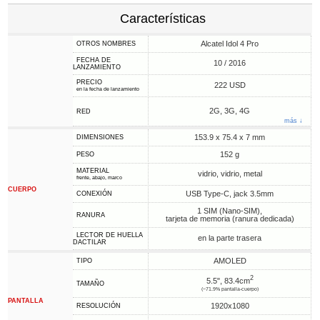
Características
Alcatel Idol 4 Pro
OTROS NOMBRES
FECHA DE
10 / 2016
LANZAMIENTO
PRECIO
222 USD
en la fecha de lanzamiento
2G, 3G, 4G
RED
más ↓
153.9 x 75.4 x 7 mm
DIMENSIONES
152 g
PESO
MATERIAL
vidrio, vidrio, metal
frente, abajo, marco
CUERPO
USB Type-C, jack 3.5mm
CONEXIÓN
1 SIM (Nano-SIM),
RANURA
tarjeta de memoria (ranura dedicada)
LECTOR DE HUELLA
en la parte trasera
DACTILAR
AMOLED
TIPO
2
5.5", 83.4cm
TAMAÑO
(~71.9% pantalla-cuerpo)
PANTALLA
1920x1080
RESOLUCIÓN