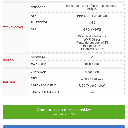
giroscopio, acelerómetro, proximidad,
SENSORES
brújula
IEEE 802.11 a/b/g/n/ac
WI-FI
v 4.1
BLUETOOTH
TECNOLOGÍAS
GPS, A-GPS
GPS
WiFi de doble banda
Wi-Fi Direct
Punto de acceso Wi-Fi
Bluetooth LE
Bluetooth A2DP
2
ALTAVOCES
SONIDO
disponible
JACK 3,5MM
3000 mAh
CAPACIDAD
Li-Ion, integrada
TIPO
BATERÍA
USB Type-C, 10W
CARGA POR CABLE
no
CARGA INALÁMBRICA
Comparar con otro dispositivo
(en total - 6070)