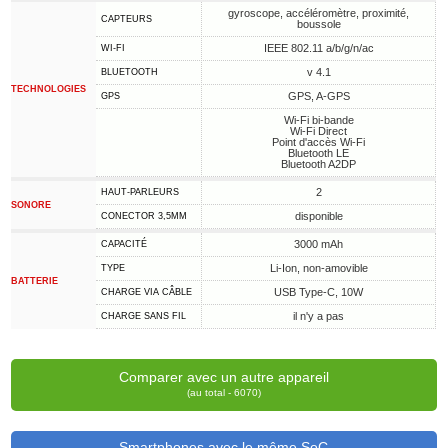
gyroscope, accéléromètre, proximité,
CAPTEURS
boussole
IEEE 802.11 a/b/g/n/ac
WI-FI
v 4.1
BLUETOOTH
TECHNOLOGIES
GPS, A-GPS
GPS
Wi-Fi bi-bande
Wi-Fi Direct
Point d'accès Wi-Fi
Bluetooth LE
Bluetooth A2DP
2
HAUT-PARLEURS
SONORE
disponible
CONECTOR 3,5MM
3000 mAh
CAPACITÉ
Li-Ion, non-amovible
TYPE
BATTERIE
USB Type-C, 10W
CHARGE VIA CÂBLE
il n'y a pas
CHARGE SANS FIL
Comparer avec un autre appareil
(au total - 6070)
Smartphones avec le même SoC