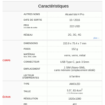
Caractéristiques
Alcatel Idol 4 Pro
AUTRES NOMS
10 / 2016
DATE DE SORTIE
PRIX
222 USD
à la date de sortie
2G, 3G, 4G
RÉSEAU
plus ↓
153.9 x 75.4 x 7 mm
DIMENSIONS
152 g
POIDS
MATÉRIAU
verre, verre, métal
face, fond, cadre
CORPS
USB Type-C, jack 3.5mm
CONNECTEUR
1 SIM (Nano-SIM),
EMPLACEMENT
carte mémoire (emplacement dédié)
LECTEUR
à l'arrière
D'EMPREINTES
AMOLED
TYPE
2
5.5", 83.4cm
TAILLE
(~71.9% écran-corps)
ÉCRAN
1920x1080
RÉSOLUTION
401
PPI