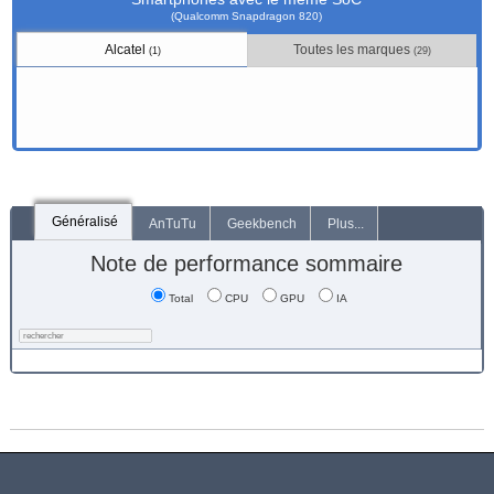
(Qualcomm Snapdragon 820)
Alcatel
Toutes les marques
(1)
(29)
Généralisé
AnTuTu
Geekbench
Plus...
Note de performance sommaire
Total
CPU
GPU
IA