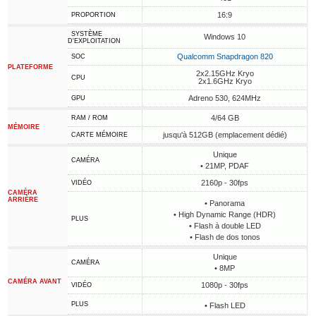
16:9
PROPORTION
SYSTÈME
Windows 10
D'EXPLOITATION
Qualcomm Snapdragon 820
SOC
PLATEFORME
2x2.15GHz Kryo
CPU
2x1.6GHz Kryo
Adreno 530, 624MHz
GPU
4/64 GB
RAM / ROM
MÉMOIRE
jusqu'à 512GB (emplacement dédié)
CARTE MÉMOIRE
Unique
CAMÉRA
• 21MP, PDAF
2160p - 30fps
VIDÉO
CAMÉRA
ARRIÈRE
• Panorama
• High Dynamic Range (HDR)
PLUS
• Flash à double LED
• Flash de dos tonos
Unique
CAMÉRA
• 8MP
CAMÉRA AVANT
1080p - 30fps
VIDÉO
PLUS
• Flash LED