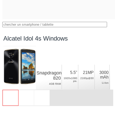
Alcatel Idol 4s Windows
Snapdragon
5.5"
21MP
3000
mAh
820
1920x1080
2160p@30
pix.
Li-Ion
4GB RAM