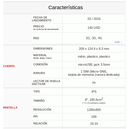
Características
FECHA DE
03 / 2016
LANZAMIENTO
PRECIO
140 USD
en la fecha de lanzamiento
2G, 3G, 4G
RED
más ↓
209 x 124.9 x 8.3 mm
DIMENSIONES
MATERIAL
vidrio, plastico, plastico
frente, abajo, marco
microUSB, jack 3.5mm
CONEXIÓN
CUERPO
1 SIM (Micro-SIM),
RANURA
tarjeta de memoria (ranura dedicada)
LECTOR DE HUELLA
no
DACTILAR
IPS
TIPO
2
8", 185.6cm
TAMAÑO
(~71.1% pantalla-cuerpo)
PANTALLA
1280x800
RESOLUCIÓN
189
PPI
16:10
RELACIÓN