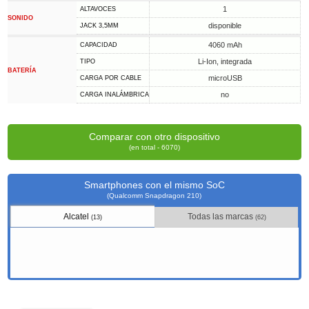
1
ALTAVOCES
SONIDO
disponible
JACK 3,5MM
4060 mAh
CAPACIDAD
Li-Ion, integrada
TIPO
BATERÍA
microUSB
CARGA POR CABLE
no
CARGA INALÁMBRICA
Comparar con otro dispositivo
(en total - 6070)
Smartphones con el mismo SoC
(Qualcomm Snapdragon 210)
Alcatel
Todas las marcas
(13)
(62)