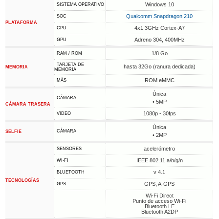
Windows 10
SISTEMA OPERATIVO
Qualcomm Snapdragon 210
SOC
PLATAFORMA
4x1.3GHz Cortex-A7
CPU
Adreno 304, 400MHz
GPU
1/8 Go
RAM / ROM
TARJETA DE
hasta 32Go (ranura dedicada)
MEMORIA
MEMORIA
ROM eMMC
MÁS
Única
CÁMARA
• 5MP
CÁMARA TRASERA
1080p - 30fps
VIDEO
Única
CÁMARA
SELFIE
• 2MP
acelerómetro
SENSORES
IEEE 802.11 a/b/g/n
WI-FI
v 4.1
BLUETOOTH
TECNOLOGÍAS
GPS, A-GPS
GPS
Wi-Fi Direct
Punto de acceso Wi-Fi
Bluetooth LE
Bluetooth A2DP