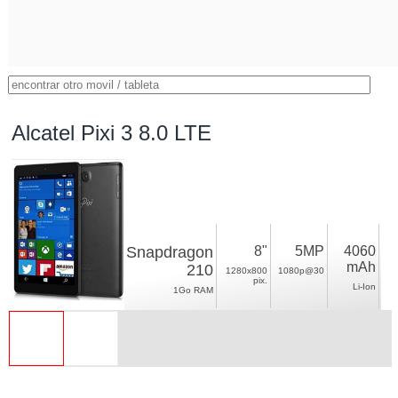
Alcatel Pixi 3 8.0 LTE
Snapdragon
8"
5MP
4060
mAh
210
1280x800
1080p@30
pix.
Li-Ion
1Go RAM