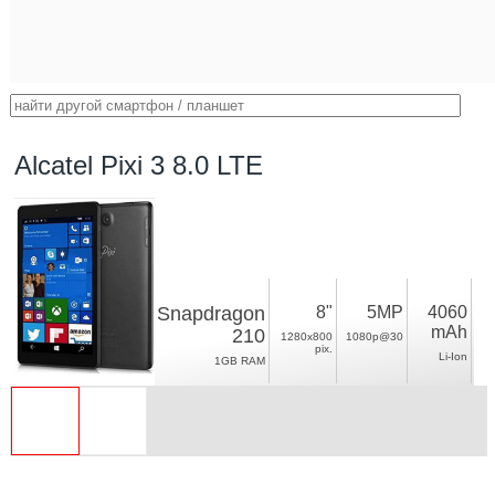
Alcatel Pixi 3 8.0 LTE
Snapdragon
8"
5MP
4060
mAh
210
1280x800
1080p@30
pix.
Li-Ion
1GB RAM