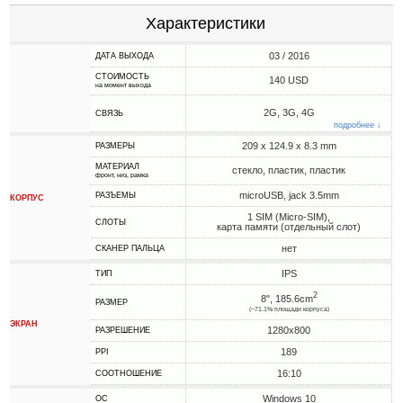
Характеристики
03 / 2016
ДАТА ВЫХОДА
СТОИМОСТЬ
140 USD
на момент выхода
2G, 3G, 4G
СВЯЗЬ
подробнее ↓
209 x 124.9 x 8.3 mm
РАЗМЕРЫ
МАТЕРИАЛ
стекло, пластик, пластик
фронт, низ, рамка
microUSB, jack 3.5mm
РАЗЪЕМЫ
КОРПУС
1 SIM (Micro-SIM),
СЛОТЫ
карта памяти (отдельный слот)
нет
СКАНЕР ПАЛЬЦА
IPS
ТИП
2
8", 185.6cm
РАЗМЕР
(~71.1% площади корпуса)
ЭКРАН
1280x800
РАЗРЕШЕНИЕ
189
PPI
16:10
СООТНОШЕНИЕ
Windows 10
ОС