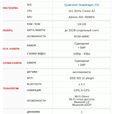
Qualcomm Snapdragon 210
SOC
ПЛАТФОРМА
4x1.3GHz Cortex-A7
CPU
Adreno 304, 400MHz
GPU
1/8 GB
RAM / ROM
до 32GB (отдельный слот)
КАРТА ПАМЯТИ
ПАМЯТЬ
ROM eMMC
ОСОБЕННОСТИ
Одинарная
КАМЕРА
• 5MP
ОСН. КАМЕРА
1080p - 30fps
СЪЕМКА ВИДЕО
Одинарная
КАМЕРА
СЕЛФИ КАМЕРА
• 2MP
акселерометр
ДАТЧИКИ
IEEE 802.11 a/b/g/n
WI-FI
v 4.1
BLUETOOTH
ТЕХНОЛОГИИ
GPS, A-GPS
НАВИГАЦИЯ
Wi-Fi Direct
Wi-Fi точка доступа
ОСОБЕННОСТИ
Bluetooth LE
Bluetooth A2DP
1
ДИНАМИКИ