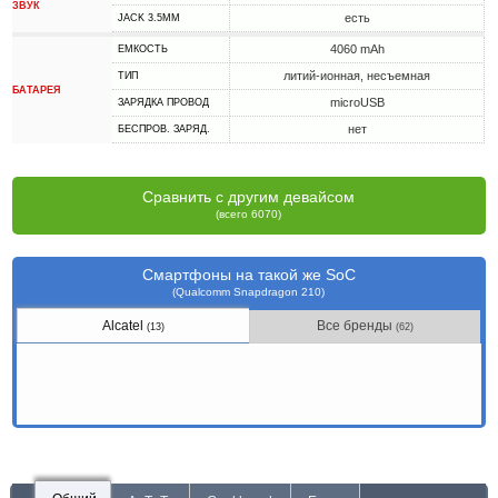
ЗВУК
есть
JACK 3.5MM
4060 mAh
ЕМКОСТЬ
литий-ионная, несъемная
ТИП
БАТАРЕЯ
microUSB
ЗАРЯДКА ПРОВОД
нет
БЕСПРОВ. ЗАРЯД.
Сравнить с другим девайсом
(всего 6070)
Смартфоны на такой же SoC
(Qualcomm Snapdragon 210)
Alcatel
Все бренды
(13)
(62)