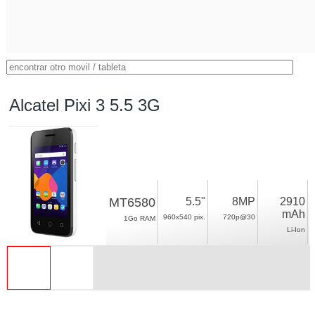
Alcatel Pixi 3 5.5 3G
MT6580
5.5"
8MP
2910
mAh
960x540 pix.
720p@30
1Go RAM
Li-Ion