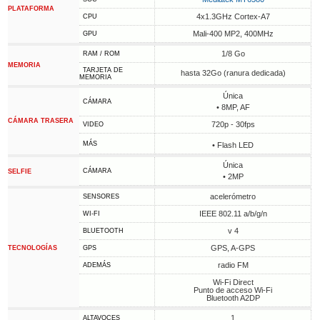
PLATAFORMA
4x1.3GHz Cortex-A7
CPU
Mali-400 MP2, 400MHz
GPU
1/8 Go
RAM / ROM
MEMORIA
TARJETA DE
hasta 32Go (ranura dedicada)
MEMORIA
Única
CÁMARA
• 8MP, AF
CÁMARA TRASERA
720p - 30fps
VIDEO
MÁS
• Flash LED
Única
CÁMARA
SELFIE
• 2MP
acelerómetro
SENSORES
IEEE 802.11 a/b/g/n
WI-FI
v 4
BLUETOOTH
GPS, A-GPS
TECNOLOGÍAS
GPS
radio FM
ADEMÁS
Wi-Fi Direct
Punto de acceso Wi-Fi
Bluetooth A2DP
1
ALTAVOCES