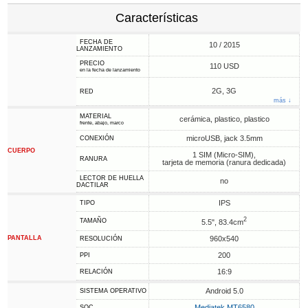
Características
FECHA DE
10 / 2015
LANZAMIENTO
PRECIO
110 USD
en la fecha de lanzamiento
2G, 3G
RED
más ↓
MATERIAL
cerámica, plastico, plastico
frente, abajo, marco
microUSB, jack 3.5mm
CONEXIÓN
CUERPO
1 SIM (Micro-SIM),
RANURA
tarjeta de memoria (ranura dedicada)
LECTOR DE HUELLA
no
DACTILAR
IPS
TIPO
2
TAMAÑO
5.5", 83.4cm
PANTALLA
960x540
RESOLUCIÓN
200
PPI
16:9
RELACIÓN
Android 5.0
SISTEMA OPERATIVO
Mediatek MT6580
SOC