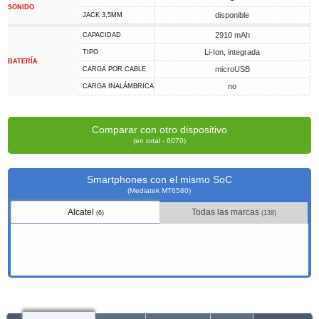
SONIDO
disponible
JACK 3,5MM
2910 mAh
CAPACIDAD
Li-Ion, integrada
TIPO
BATERÍA
microUSB
CARGA POR CABLE
no
CARGA INALÁMBRICA
Comparar con otro dispositivo
(en total - 6070)
Smartphones con el mismo SoC
(Mediatek MT6580)
Alcatel
Todas las marcas
(6)
(138)