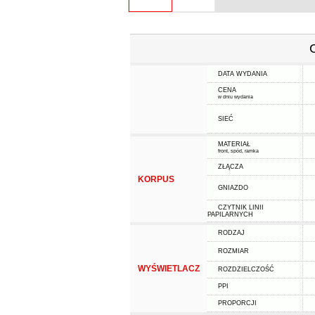
DATA WYDANIA
CENA
w dniu wydania
SIEĆ
MATERIAŁ
front, spód, ramka
ZŁĄCZA
KORPUS
GNIAZDO
CZYTNIK LINII
PAPILARNYCH
RODZAJ
ROZMIAR
WYŚWIETLACZ
ROZDZIELCZOŚĆ
PPI
PROPORCJI