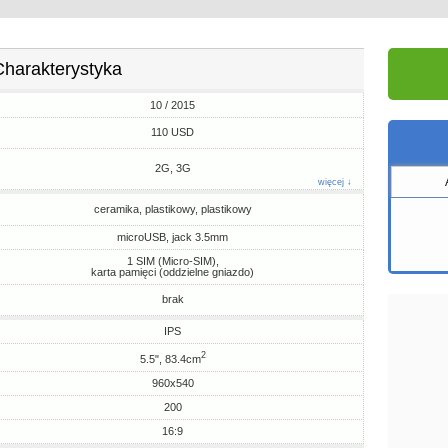
Charakterystyka
10 / 2015
110 USD
2G, 3G
więcej ↓
ceramika, plastikowy, plastikowy
microUSB, jack 3.5mm
1 SIM (Micro-SIM),
karta pamięci (oddzielne gniazdo)
brak
IPS
2
5.5", 83.4cm
960x540
200
16:9