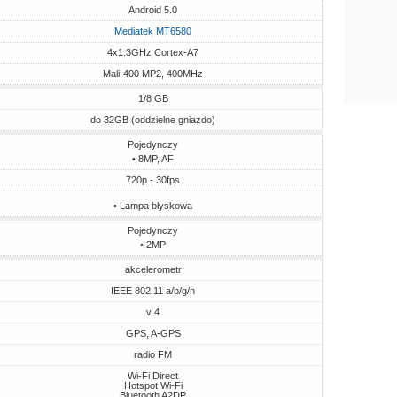
Android 5.0
Mediatek MT6580
4x1.3GHz Cortex-A7
Mali-400 MP2, 400MHz
1/8 GB
do 32GB (oddzielne gniazdo)
Pojedynczy
• 8MP, AF
720p - 30fps
• Lampa błyskowa
Pojedynczy
• 2MP
akcelerometr
IEEE 802.11 a/b/g/n
v 4
GPS, A-GPS
radio FM
Wi-Fi Direct
Hotspot Wi-Fi
Bluetooth A2DP