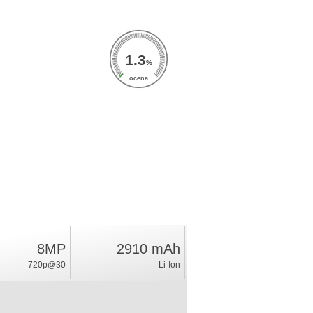
1.3
%
ocena
8MP
2910 mAh
720p@30
Li-Ion