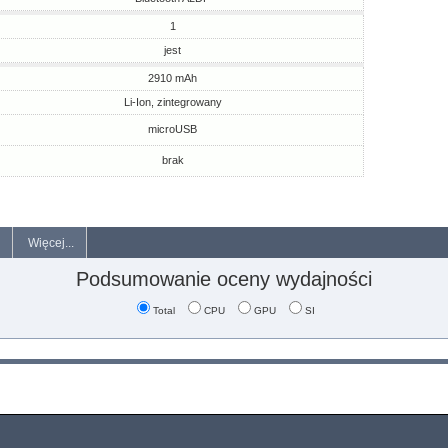
1
jest
2910 mAh
Li-Ion, zintegrowany
microUSB
brak
Więcej...
Podsumowanie oceny wydajności
Total
CPU
GPU
SI