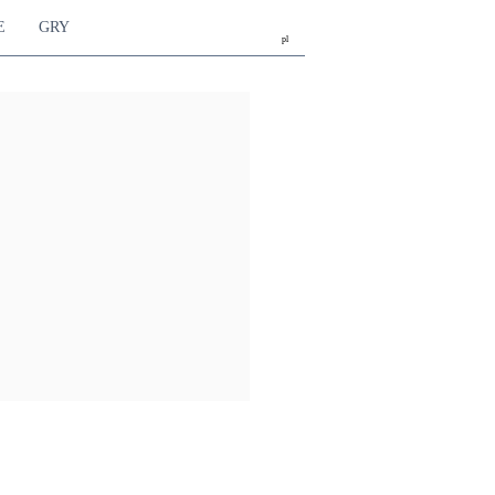
E
GRY
pl