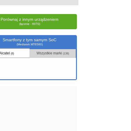
Porównaj z innym urządzeniem
(łącznie - 6070)
Smartfony z tym samym SoC
(Mediatek MT6580)
Alcatel
Wszystkie marki
(6)
(138)