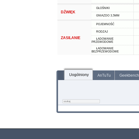
GŁOŚNIKI
DŹWIĘK
GNIAZDO 3,5MM
POJEMNOŚĆ
RODZAJ
ZASILANIE
ŁADOWANIE
PRZEWODOWE
ŁADOWANIE
BEZPRZEWODOWE
Uogólniony
AnTuTu
Geekbench