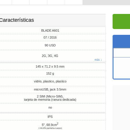
Características
BLADE A601
07 / 2016
90 USD
2G, 3G, 4G
más ↓
145 x 71.2 x 9.5 mm
152 g
vidrio, plastico, plastico
microUSB, jack 3.5mm
2 SIM (Micro-SIM),
tarjeta de memoria (ranura dedicada)
no
IPS
2
5", 68.9cm
(~66.8% pantalla-cuerpo)