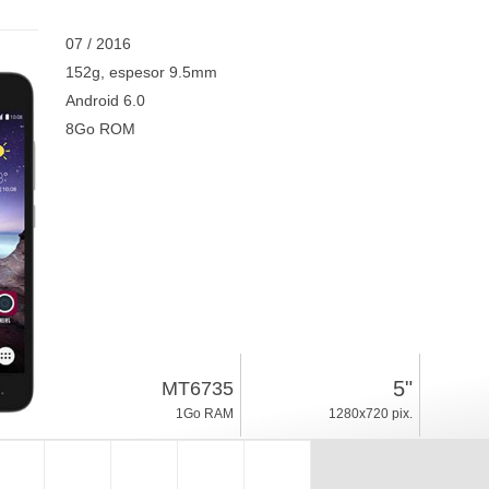
07 / 2016
152g, espesor 9.5mm
Android 6.0
8Go ROM
5"
MT6735
1Go RAM
1280x720 pix.