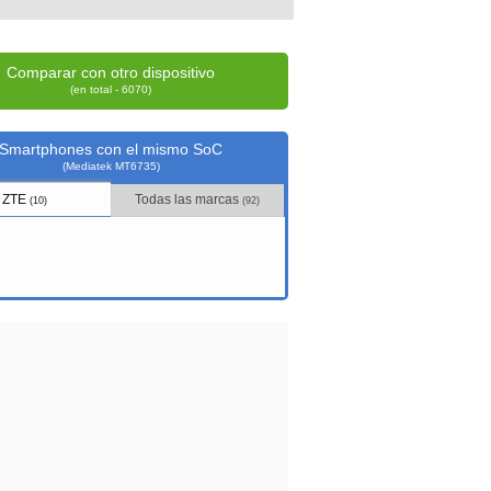
Comparar con otro dispositivo
(en total - 6070)
Smartphones con el mismo SoC
(Mediatek MT6735)
ZTE
Todas las marcas
(10)
(92)