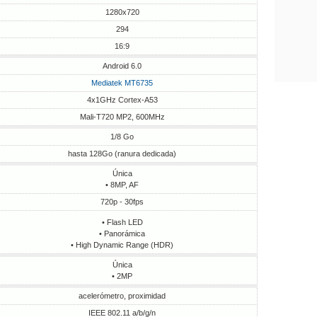
1280x720
294
16:9
Android 6.0
Mediatek MT6735
4x1GHz Cortex-A53
Mali-T720 MP2, 600MHz
1/8 Go
hasta 128Go (ranura dedicada)
Única
• 8MP, AF
720p - 30fps
• Flash LED
• Panorámica
• High Dynamic Range (HDR)
Única
• 2MP
acelerómetro, proximidad
IEEE 802.11 a/b/g/n