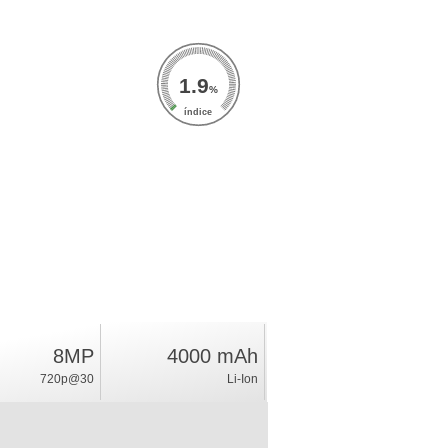
1.9
%
índice
8MP
4000 mAh
720p@30
Li-Ion