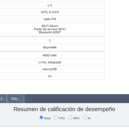
v 4
GPS, A-GPS
radio FM
Wi-Fi Direct
Punto de acceso Wi-Fi
Bluetooth A2DP
1
disponible
4000 mAh
Li-Ion, integrada
microUSB
no
ch
Más...
Resumen de calificación de desempeño
Total
CPU
GPU
AI