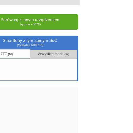
Porównaj z innym urządzeniem
(łącznie - 6070)
Smartfony z tym samym SoC
(Mediatek MT6735)
ZTE
Wszystkie marki
(10)
(92)