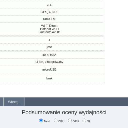
v 4
GPS, A-GPS
radio FM
Wi-Fi Direct
Hotspot Wi-Fi
Bluetooth A2DP
1
jest
4000 mAh
Li-Ion, zintegrowany
microUSB
brak
Więcej...
Podsumowanie oceny wydajności
Total
CPU
GPU
SI