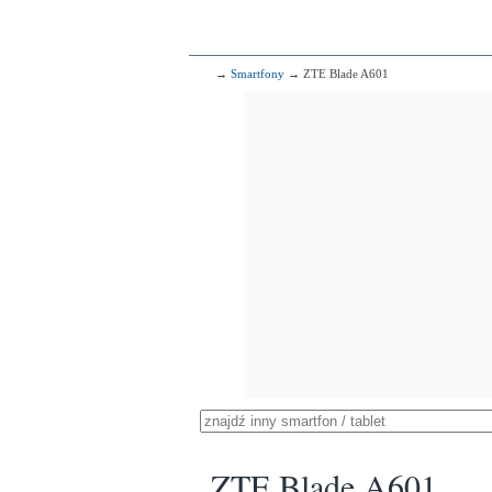
→
Smartfony
→ ZTE Blade A601
ZTE Blade A601