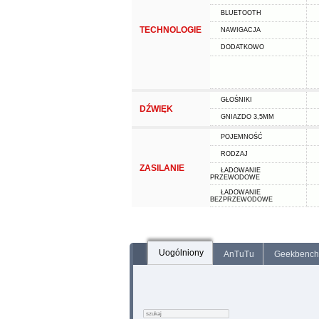
BLUETOOTH
TECHNOLOGIE
NAWIGACJA
DODATKOWO
GŁOŚNIKI
DŹWIĘK
GNIAZDO 3,5MM
POJEMNOŚĆ
RODZAJ
ZASILANIE
ŁADOWANIE
PRZEWODOWE
ŁADOWANIE
BEZPRZEWODOWE
Uogólniony
AnTuTu
Geekbench