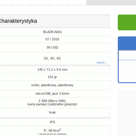
Charakterystyka
BLADE A601
07 / 2016
90 USD
2G, 3G, 4G
więcej ↓
145 x 71.2 x 9.5 mm
152 gr
szkło, plastikowy, plastikowy
microUSB, jack 3.5mm
2 SIM (Micro-SIM),
karta pamięci (oddzielne gniazdo)
brak
IPS
2
5", 68.9cm
(~66.8% ekranu do obudowy)