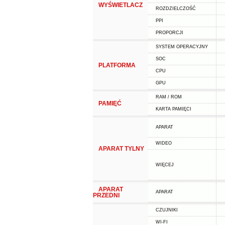
WYŚWIETLACZ
ROZDZIELCZOŚĆ
PPI
PROPORCJI
SYSTEM OPERACYJNY
SOC
PLATFORMA
CPU
GPU
RAM / ROM
PAMIĘĆ
KARTA PAMIĘCI
APARAT
WIDEO
APARAT TYLNY
WIĘCEJ
APARAT
APARAT
PRZEDNI
CZUJNIKI
WI-FI