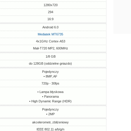
1280x720
294
16:9
Android 6.0
Mediatek MT6735
4x1GHz Cortex-A53
Mali-T720 MP2, 600MHz
1/8 GB
do 128GB (oddzielne gniazdo)
Pojedynczy
• 8MP, AF
720p - 30fps
• Lampa błyskowa
• Panorama
• High Dynamic Range (HDR)
Pojedynczy
• 2MP
akcelerometr, zbliżeniowy
IEEE 802.11 a/b/g/n