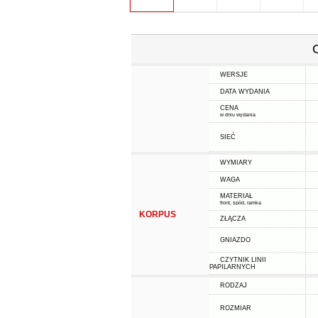
WERSJE
DATA WYDANIA
CENA
w dniu wydania
SIEĆ
WYMIARY
WAGA
MATERIAŁ
front, spód, ramka
KORPUS
ZŁĄCZA
GNIAZDO
CZYTNIK LINII
PAPILARNYCH
RODZAJ
ROZMIAR