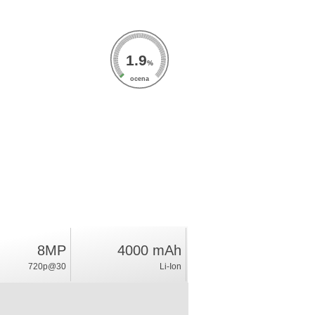
1.9
%
ocena
8MP
4000 mAh
720p@30
Li-Ion