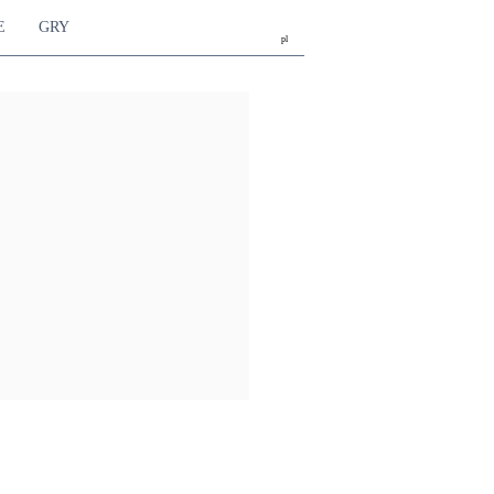
E
GRY
pl