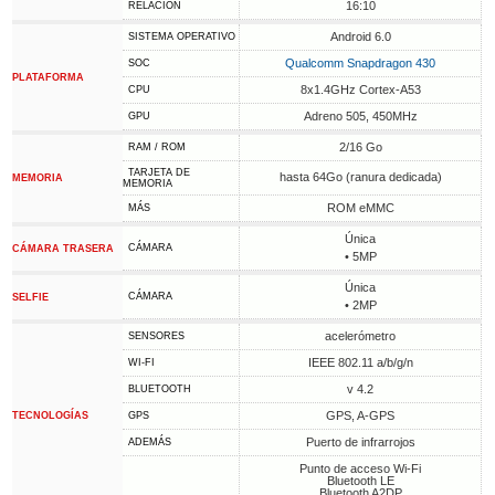
16:10
RELACIÓN
Android 6.0
SISTEMA OPERATIVO
Qualcomm Snapdragon 430
SOC
PLATAFORMA
8x1.4GHz Cortex-A53
CPU
Adreno 505, 450MHz
GPU
2/16 Go
RAM / ROM
TARJETA DE
hasta 64Go (ranura dedicada)
MEMORIA
MEMORIA
ROM eMMC
MÁS
Única
CÁMARA
CÁMARA TRASERA
• 5MP
Única
CÁMARA
SELFIE
• 2MP
acelerómetro
SENSORES
IEEE 802.11 a/b/g/n
WI-FI
v 4.2
BLUETOOTH
GPS, A-GPS
TECNOLOGÍAS
GPS
Puerto de infrarrojos
ADEMÁS
Punto de acceso Wi-Fi
Bluetooth LE
Bluetooth A2DP