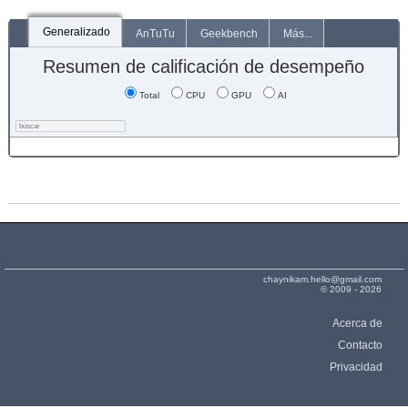
Generalizado
AnTuTu
Geekbench
Más...
Resumen de calificación de desempeño
Total
CPU
GPU
AI
chaynikam.hello@gmail.com
© 2009 - 2026
Acerca de
Contacto
Privacidad