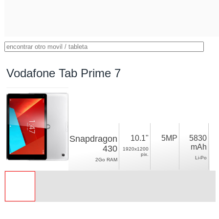
Vodafone Tab Prime 7
Snapdragon
10.1"
5MP
5830
mAh
430
1920x1200
pix.
Li-Po
2Go RAM