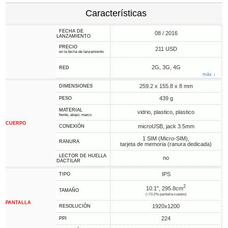
Características
FECHA DE
08 / 2016
LANZAMIENTO
PRECIO
211 USD
en la fecha de lanzamiento
2G, 3G, 4G
RED
más ↓
259.2 x 155.8 x 8 mm
DIMENSIONES
439 g
PESO
MATERIAL
vidrio, plastico, plastico
frente, abajo, marco
CUERPO
microUSB, jack 3.5mm
CONEXIÓN
1 SIM (Micro-SIM),
RANURA
tarjeta de memoria (ranura dedicada)
LECTOR DE HUELLA
no
DACTILAR
IPS
TIPO
2
10.1", 295.8cm
TAMAÑO
(~73.2% pantalla-cuerpo)
PANTALLA
1920x1200
RESOLUCIÓN
224
PPI