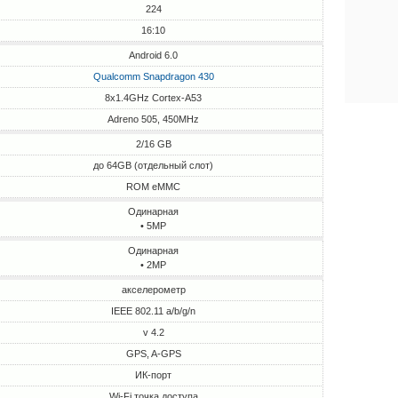
224
16:10
Android 6.0
Qualcomm Snapdragon 430
8x1.4GHz Cortex-A53
Adreno 505, 450MHz
2/16 GB
до 64GB (отдельный слот)
ROM eMMC
Одинарная
• 5MP
Одинарная
• 2MP
акселерометр
IEEE 802.11 a/b/g/n
v 4.2
GPS, A-GPS
ИК-порт
Wi-Fi точка доступа