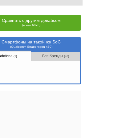
Сравнить с другим девайсом
(всего 6070)
Смартфоны на такой же SoC
(Qualcomm Snapdragon 430)
odafone
Все бренды
(1)
(46)