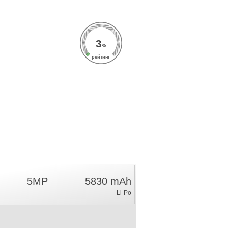
3
%
рейтинг
5MP
5830 mAh
Li-Po