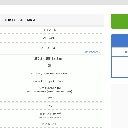
арактеристики
08 / 2016
211 USD
2G, 3G, 4G
V
подробнее ↓
259.2 x 155.8 x 8 mm
439 г
стекло, пластик, пластик
microUSB, jack 3.5mm
1 SIM (Micro-SIM),
карта памяти (отдельный слот)
нет
IPS
2
10.1", 295.8cm
(~73.2% площади корпуса)
1920x1200