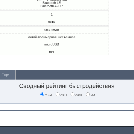
Bluetooth LE
Bluetooth A2DP
1
есть
5830 mAh
литий-полимерная, несъемная
microUSB
нет
Еще...
Сводный рейтинг быстродействия
Total
CPU
GPU
ИИ