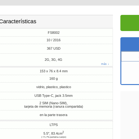
Características
FS8002
10 / 2016
367 USD
2G, 3G, 4G
más ↓
153 x 76 x 8.4 mm
160 g
vidrio, plastico, plastico
USB Type-C, jack 3.5mm
2 SIM (Nano-SIM),
tarjeta de memoria (ranura compartida)
en la parte trasera
LTPS
2
5.5", 83.4cm
(~71.7% pantalla-cuerpo)