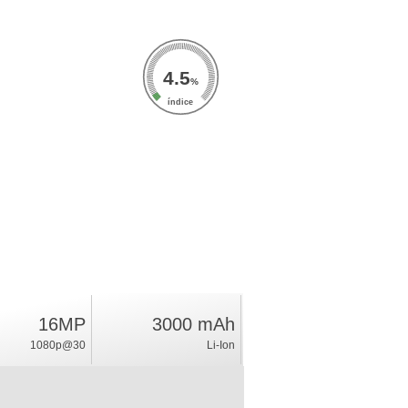
4.5
%
índice
16MP
3000 mAh
1080p@30
Li-Ion