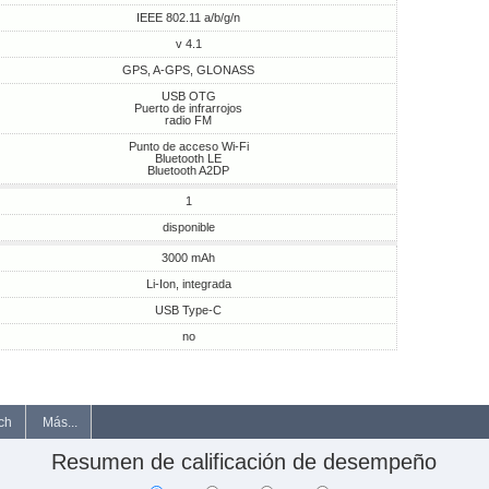
IEEE 802.11 a/b/g/n
v 4.1
GPS, A-GPS, GLONASS
USB OTG
Puerto de infrarrojos
radio FM
Punto de acceso Wi-Fi
Bluetooth LE
Bluetooth A2DP
1
disponible
3000 mAh
Li-Ion, integrada
USB Type-C
no
ch
Más...
Resumen de calificación de desempeño