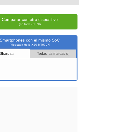
Comparar con otro dispositivo
(en total - 6070)
Smartphones con el mismo SoC
(Mediatek Helio X20 MT6797)
Sharp
Todas las marcas
(1)
(7)