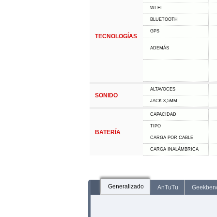
WI-FI
BLUETOOTH
GPS
TECNOLOGÍAS
ADEMÁS
ALTAVOCES
SONIDO
JACK 3,5MM
CAPACIDAD
TIPO
BATERÍA
CARGA POR CABLE
CARGA INALÁMBRICA
Generalizado
AnTuTu
Geekben