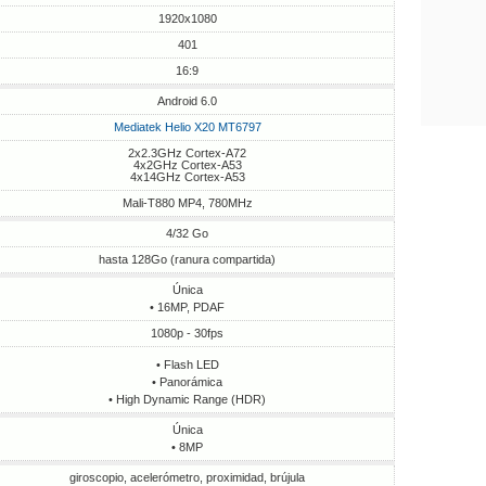
1920x1080
401
16:9
Android 6.0
Mediatek Helio X20 MT6797
2x2.3GHz Cortex-A72
4x2GHz Cortex-A53
4x14GHz Cortex-A53
Mali-T880 MP4, 780MHz
4/32 Go
hasta 128Go (ranura compartida)
Única
• 16MP, PDAF
1080p - 30fps
• Flash LED
• Panorámica
• High Dynamic Range (HDR)
Única
• 8MP
giroscopio, acelerómetro, proximidad, brújula