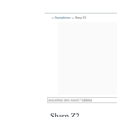
→
Smartphones
→ Sharp Z2
Sharp Z2