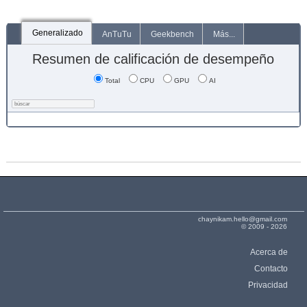
Generalizado
AnTuTu
Geekbench
Más...
Resumen de calificación de desempeño
Total
CPU
GPU
AI
chaynikam.hello@gmail.com
© 2009 - 2026
Acerca de
Contacto
Privacidad