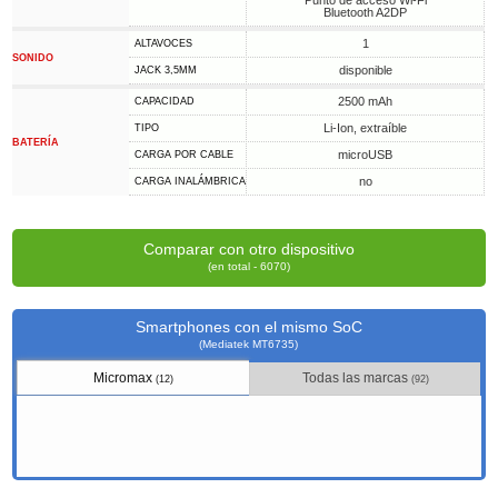
Punto de acceso Wi-Fi
Bluetooth A2DP
1
ALTAVOCES
SONIDO
disponible
JACK 3,5MM
2500 mAh
CAPACIDAD
Li-Ion, extraíble
TIPO
BATERÍA
microUSB
CARGA POR CABLE
no
CARGA INALÁMBRICA
Comparar con otro dispositivo
(en total - 6070)
Smartphones con el mismo SoC
(Mediatek MT6735)
Micromax
Todas las marcas
(12)
(92)