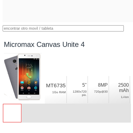
Micromax Canvas Unite 4
MT6735
5"
8MP
2500
mAh
1280x720
720p@30
1Go RAM
pix.
Li-Ion