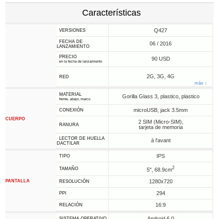
Características
Q427
VERSIONES
FECHA DE
06 / 2016
LANZAMIENTO
PRECIO
90 USD
en la fecha de lanzamiento
2G, 3G, 4G
RED
más ↓
MATERIAL
Gorilla Glass 3, plastico, plastico
frente, abajo, marco
microUSB, jack 3.5mm
CONEXIÓN
CUERPO
2 SIM (Micro-SIM),
RANURA
tarjeta de memoria
LECTOR DE HUELLA
à l'avant
DACTILAR
IPS
TIPO
2
TAMAÑO
5", 68.9cm
PANTALLA
1280x720
RESOLUCIÓN
294
PPI
16:9
RELACIÓN
Android 6.0
SISTEMA OPERATIVO