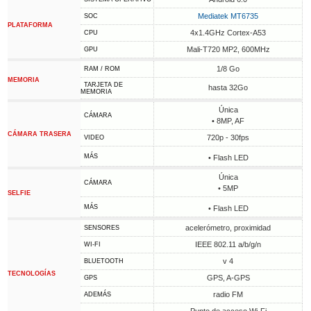
Mediatek MT6735
SOC
PLATAFORMA
4x1.4GHz Cortex-A53
CPU
Mali-T720 MP2, 600MHz
GPU
1/8 Go
RAM / ROM
MEMORIA
TARJETA DE
hasta 32Go
MEMORIA
Única
CÁMARA
• 8MP, AF
CÁMARA TRASERA
720p - 30fps
VIDEO
MÁS
• Flash LED
Única
CÁMARA
• 5MP
SELFIE
MÁS
• Flash LED
acelerómetro, proximidad
SENSORES
IEEE 802.11 a/b/g/n
WI-FI
v 4
BLUETOOTH
TECNOLOGÍAS
GPS, A-GPS
GPS
radio FM
ADEMÁS