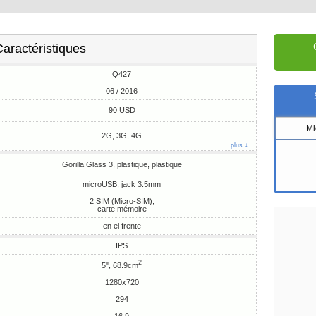
aractéristiques
Q427
06 / 2016
90 USD
M
2G, 3G, 4G
plus ↓
Gorilla Glass 3, plastique, plastique
microUSB, jack 3.5mm
2 SIM (Micro-SIM),
carte mémoire
en el frente
IPS
2
5", 68.9cm
1280x720
294