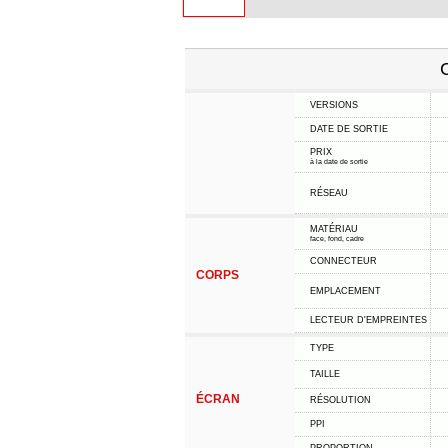
C
VERSIONS
DATE DE SORTIE
PRIX
à la date de sortie
RÉSEAU
MATÉRIAU
face, fond, cadre
CONNECTEUR
CORPS
EMPLACEMENT
LECTEUR D'EMPREINTES
TYPE
TAILLE
ÉCRAN
RÉSOLUTION
PPI