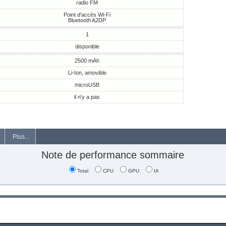
radio FM
Point d'accès Wi-Fi
Bluetooth A2DP
1
disponible
2500 mAh
Li-Ion, amovible
microUSB
il n'y a pas
Plus...
Note de performance sommaire
Total
CPU
GPU
IA