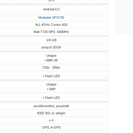
16:9
Android 6.0
Mediatek MT6735
4x1.4GHz Cortex-A53
Mali-T720 MP2, 600MHz
1/8 GB
jusqu'à 32GB
Unique
• 8MP, AF
720p - 30fps
• Flash LED
Unique
• 5MP
• Flash LED
accéléromètre, proximité
IEEE 802.11 a/b/g/n
v 4
GPS, A-GPS