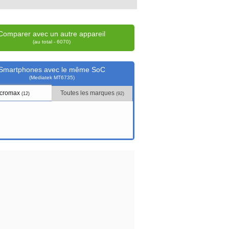
Comparer avec un autre appareil
(au total - 6070)
Smartphones avec le même SoC
(Mediatek MT6735)
icromax
Toutes les marques
(12)
(92)