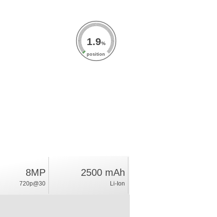
1.9
%
position
8MP
2500 mAh
720p@30
Li-Ion