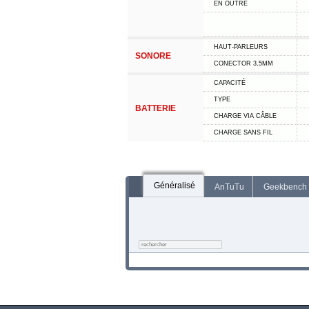
EN OUTRE
HAUT-PARLEURS
SONORE
CONECTOR 3,5MM
CAPACITÉ
TYPE
BATTERIE
CHARGE VIA CÂBLE
CHARGE SANS FIL
Généralisé
AnTuTu
Geekbench