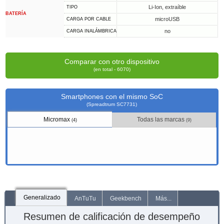
Li-Ion, extraíble
TIPO
BATERÍA
microUSB
CARGA POR CABLE
no
CARGA INALÁMBRICA
Comparar con otro dispositivo
(en total - 6070)
Smartphones con el mismo SoC
(Spreadtrum SC7731)
Micromax
Todas las marcas
(4)
(9)
Generalizado
AnTuTu
Geekbench
Más...
Resumen de calificación de desempeño