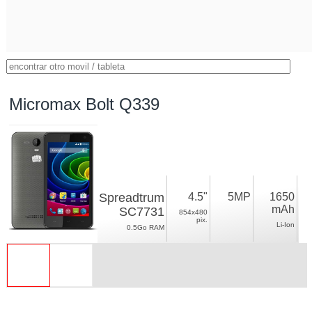
Micromax Bolt Q339
Spreadtrum
4.5"
5MP
1650
mAh
SC7731
854x480
pix.
Li-Ion
0.5Go RAM