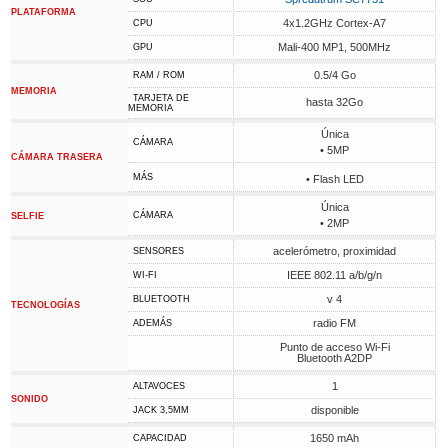
PLATAFORMA
4x1.2GHz Cortex-A7
CPU
Mali-400 MP1, 500MHz
GPU
0.5/4 Go
RAM / ROM
MEMORIA
TARJETA DE
hasta 32Go
MEMORIA
Única
CÁMARA
• 5MP
CÁMARA TRASERA
MÁS
• Flash LED
Única
CÁMARA
SELFIE
• 2MP
acelerómetro, proximidad
SENSORES
IEEE 802.11 a/b/g/n
WI-FI
v 4
BLUETOOTH
TECNOLOGÍAS
radio FM
ADEMÁS
Punto de acceso Wi-Fi
Bluetooth A2DP
1
ALTAVOCES
SONIDO
disponible
JACK 3,5MM
1650 mAh
CAPACIDAD