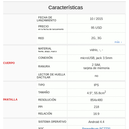
Características
FECHA DE
10 / 2015
LANZAMIENTO
PRECIO
95 USD
en la fecha de lanzamiento
2G, 3G
RED
más ↓
MATERIAL
vidrio, -, -
frente, abajo, marco
microUSB, jack 3.5mm
CONEXIÓN
CUERPO
2 SIM,
RANURA
tarjeta de memoria
LECTOR DE HUELLA
no
DACTILAR
IPS
TIPO
2
TAMAÑO
4.5", 55.8cm
PANTALLA
854x480
RESOLUCIÓN
218
PPI
16:9
RELACIÓN
Android 4.4
SISTEMA OPERATIVO
Spreadtrum SC7731
SOC