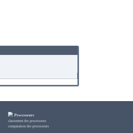
Processeurs
classement des processeurs
сomparaison des processeurs