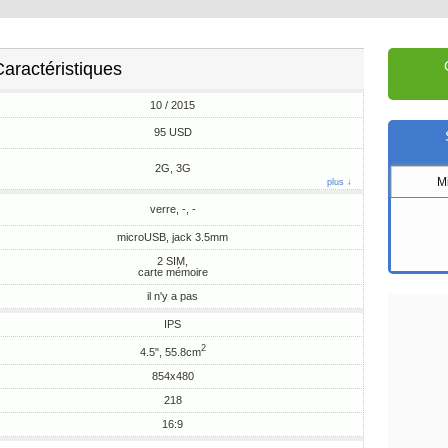
aractéristiques
10 / 2015
95 USD
2G, 3G
M
plus ↓
verre, -, -
microUSB, jack 3.5mm
2 SIM,
carte mémoire
il n'y a pas
IPS
2
4.5", 55.8cm
854x480
218
16:9