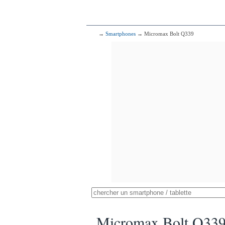
→
Smartphones
→ Micromax Bolt Q339
Micromax Bolt Q33