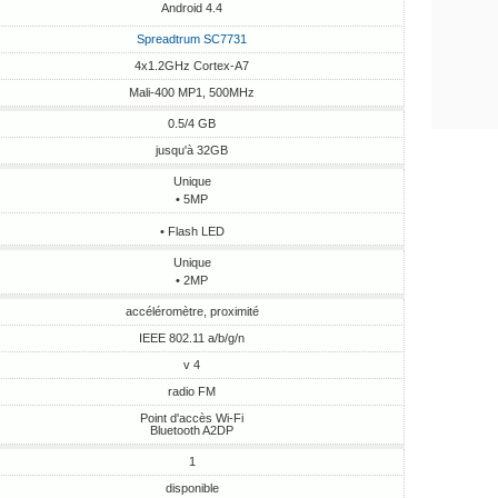
Android 4.4
Spreadtrum SC7731
4x1.2GHz Cortex-A7
Mali-400 MP1, 500MHz
0.5/4 GB
jusqu'à 32GB
Unique
• 5MP
• Flash LED
Unique
• 2MP
accéléromètre, proximité
IEEE 802.11 a/b/g/n
v 4
radio FM
Point d'accès Wi-Fi
Bluetooth A2DP
1
disponible