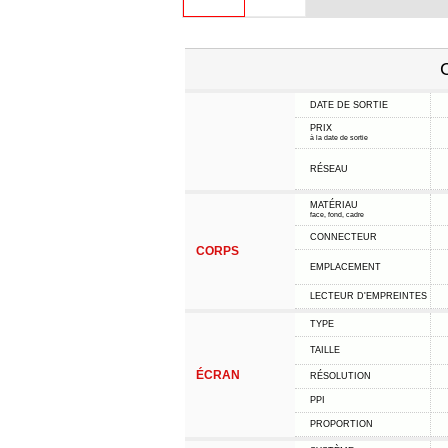
C
DATE DE SORTIE
PRIX
à la date de sortie
RÉSEAU
MATÉRIAU
face, fond, cadre
CONNECTEUR
CORPS
EMPLACEMENT
LECTEUR D'EMPREINTES
TYPE
TAILLE
ÉCRAN
RÉSOLUTION
PPI
PROPORTION