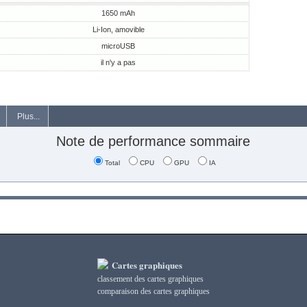
1650 mAh
Li-Ion, amovible
microUSB
il n'y a pas
Plus...
Note de performance sommaire
Total
CPU
GPU
IA
Cartes graphiques
classement des cartes graphiques
сomparaison des cartes graphiques