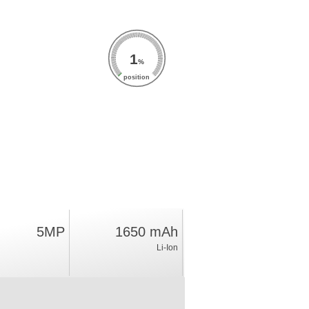
1
%
position
5MP
1650 mAh
Li-Ion