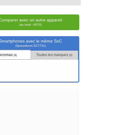
Comparer avec un autre appareil
(au total - 6070)
Smartphones avec le même SoC
(Spreadtrum SC7731)
icromax
Toutes les marques
(4)
(9)