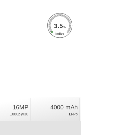
3.5
%
índice
16MP
4000 mAh
1080p@30
Li-Po