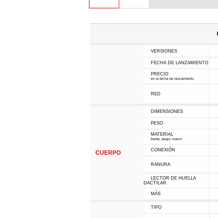
VERSIONES
FECHA DE LANZAMIENTO
PRECIO
en la fecha de lanzamiento
RED
DIMENSIONES
PESO
MATERIAL
frente, abajo, marco
CONEXIÓN
CUERPO
RANURA
LECTOR DE HUELLA
DACTILAR
MÁS
TIPO