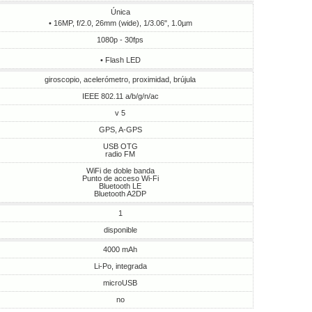
Única
• 16MP, f/2.0, 26mm (wide), 1/3.06", 1.0µm
1080p - 30fps
• Flash LED
giroscopio, acelerómetro, proximidad, brújula
IEEE 802.11 a/b/g/n/ac
v 5
GPS, A-GPS
USB OTG
radio FM
WiFi de doble banda
Punto de acceso Wi-Fi
Bluetooth LE
Bluetooth A2DP
1
disponible
4000 mAh
Li-Po, integrada
microUSB
no