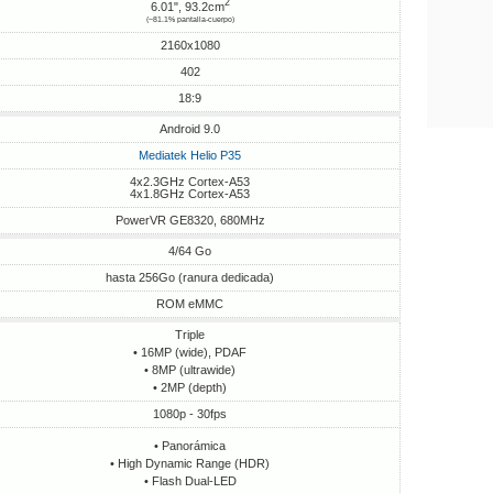
2
6.01", 93.2cm
(~81.1% pantalla-cuerpo)
2160x1080
402
18:9
Android 9.0
Mediatek Helio P35
4x2.3GHz Cortex-A53
4x1.8GHz Cortex-A53
PowerVR GE8320, 680MHz
4/64 Go
hasta 256Go (ranura dedicada)
ROM eMMC
Triple
• 16MP (wide), PDAF
• 8MP (ultrawide)
• 2MP (depth)
1080p - 30fps
• Panorámica
• High Dynamic Range (HDR)
• Flash Dual-LED