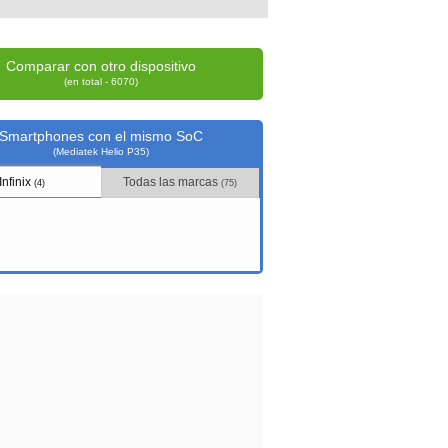
Comparar con otro dispositivo
(en total - 6070)
Smartphones con el mismo SoC
(Mediatek Helio P35)
Infinix
Todas las marcas
(4)
(75)