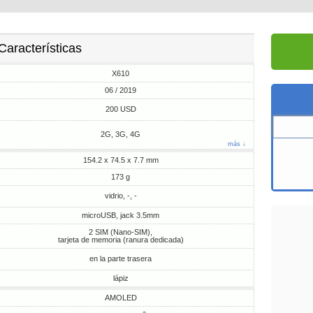
Características
X610
06 / 2019
200 USD
2G, 3G, 4G
más ↓
154.2 x 74.5 x 7.7 mm
173 g
vidrio, -, -
microUSB, jack 3.5mm
2 SIM (Nano-SIM),
tarjeta de memoria (ranura dedicada)
en la parte trasera
lápiz
AMOLED