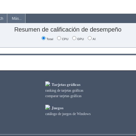
ch
Más...
Resumen de calificación de desempeño
Total
CPU
GPU
AI
Tarjetas gráficas
ranking de tarjetas gráficas
comparar tarjetas gráficas
Juegos
catálogo de juegos de Windows