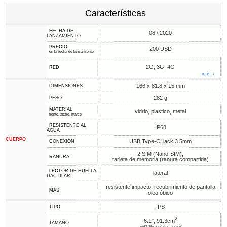
Características
FECHA DE
08 / 2020
LANZAMIENTO
PRECIO
200 USD
en la fecha de lanzamiento
2G, 3G, 4G
RED
más ↓
166 x 81.8 x 15 mm
DIMENSIONES
282 g
PESO
MATERIAL
vidrio, plastico, metal
frente, abajo, marco
RESISTENTE AL
IP68
AGUA
CUERPO
USB Type-C, jack 3.5mm
CONEXIÓN
2 SIM (Nano-SIM),
RANURA
tarjeta de memoria (ranura compartida)
LECTOR DE HUELLA
lateral
DACTILAR
resistente impacto, recubrimiento de pantalla
MÁS
oleofóbico
IPS
TIPO
2
6.1", 91.3cm
TAMAÑO
(~67.3% pantalla-cuerpo)