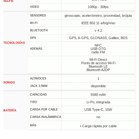
SELFIE
1080p - 30fps
VIDEO
giroscopio, acelerómetro, proximidad, brújula
SENSORES
IEEE 802.11 a/b/g/n/ac
WI-FI
v 4.2
BLUETOOTH
GPS, A-GPS, GLONASS, Galileo, BDS
GPS
TECNOLOGÍAS
NFC
USB OTG
ADEMÁS
radio FM
Wi-Fi Direct
Punto de acceso Wi-Fi
Bluetooth LE
Bluetooth A2DP
1
ALTAVOCES
SONIDO
disponible
JACK 3,5MM
5580 mAh
CAPACIDAD
Li-Po, integrada
TIPO
USB Type-C, 15W
CARGA POR CABLE
BATERÍA
no
CARGA INALÁMBRICA
MÁS
• Carga rápida por cable