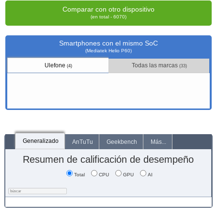
Comparar con otro dispositivo
(en total - 6070)
Smartphones con el mismo SoC
(Mediatek Helio P60)
Ulefone
Todas las marcas
(4)
(33)
Generalizado
AnTuTu
Geekbench
Más...
Resumen de calificación de desempeño
Total
CPU
GPU
AI