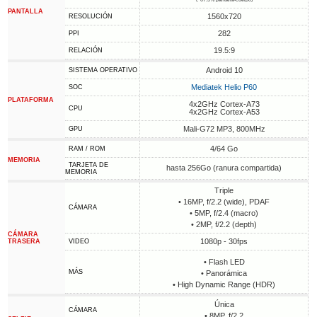
PANTALLA
1560x720
RESOLUCIÓN
282
PPI
19.5:9
RELACIÓN
Android 10
SISTEMA OPERATIVO
Mediatek Helio P60
SOC
PLATAFORMA
4x2GHz Cortex-A73
CPU
4x2GHz Cortex-A53
Mali-G72 MP3, 800MHz
GPU
4/64 Go
RAM / ROM
MEMORIA
TARJETA DE
hasta 256Go (ranura compartida)
MEMORIA
Triple
• 16MP, f/2.2 (wide), PDAF
CÁMARA
• 5MP, f/2.4 (macro)
• 2MP, f/2.2 (depth)
CÁMARA
1080p - 30fps
TRASERA
VIDEO
• Flash LED
MÁS
• Panorámica
• High Dynamic Range (HDR)
Única
CÁMARA
• 8MP, f/2.2