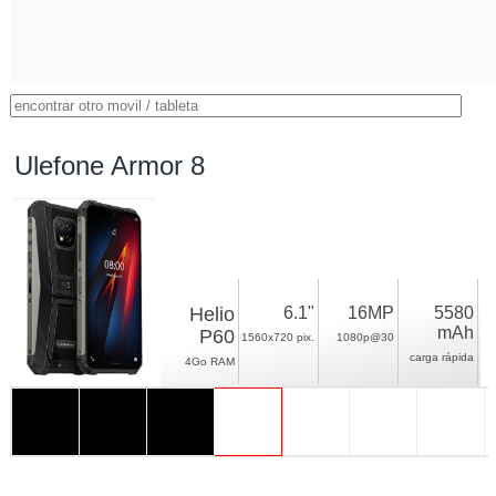
Ulefone Armor 8
Helio
6.1"
16MP
5580
mAh
P60
1560x720 pix.
1080p@30
carga rápida
4Go RAM