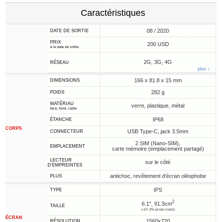
Caractéristiques
08 / 2020
DATE DE SORTIE
PRIX
200 USD
à la date de sortie
2G, 3G, 4G
RÉSEAU
plus ↓
166 x 81.8 x 15 mm
DIMENSIONS
282 g
POIDS
MATÉRIAU
verre, plastique, métal
face, fond, cadre
IP68
ÉTANCHE
CORPS
USB Type-C, jack 3.5mm
CONNECTEUR
2 SIM (Nano-SIM),
EMPLACEMENT
carte mémoire (emplacement partagé)
LECTEUR
sur le côté
D'EMPREINTES
antichoc, revêtement d'écran oléophobe
PLUS
IPS
TYPE
2
6.1", 91.3cm
TAILLE
(~67.3% écran-corps)
ÉCRAN
1560x720
RÉSOLUTION