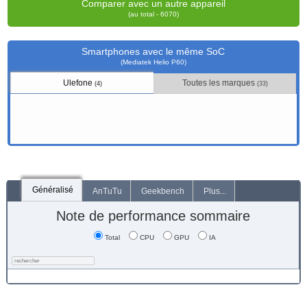
Comparer avec un autre appareil
(au total - 6070)
Smartphones avec le même SoC
(Mediatek Helio P60)
Ulefone
Toutes les marques
(4)
(33)
Généralisé
AnTuTu
Geekbench
Plus...
Note de performance sommaire
Total
CPU
GPU
IA