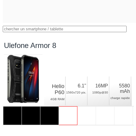
Ulefone Armor 8
Helio
6.1"
16MP
5580
mAh
P60
1560x720 pix.
1080p@30
charge rapide
4GB RAM