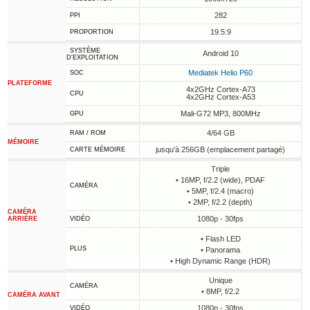
282
PPI
19.5:9
PROPORTION
SYSTÈME
Android 10
D'EXPLOITATION
Mediatek Helio P60
SOC
PLATEFORME
4x2GHz Cortex-A73
CPU
4x2GHz Cortex-A53
Mali-G72 MP3, 800MHz
GPU
4/64 GB
RAM / ROM
MÉMOIRE
jusqu'à 256GB (emplacement partagé)
CARTE MÉMOIRE
Triple
• 16MP, f/2.2 (wide), PDAF
CAMÉRA
• 5MP, f/2.4 (macro)
• 2MP, f/2.2 (depth)
CAMÉRA
1080p - 30fps
ARRIÈRE
VIDÉO
• Flash LED
PLUS
• Panorama
• High Dynamic Range (HDR)
Unique
CAMÉRA
• 8MP, f/2.2
CAMÉRA AVANT
1080p - 30fps
VIDÉO