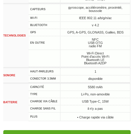
gyroscope, accéléromètre, proximité,
CAPTEURS
boussole
IEEE 802.11 a/b/g/n/ac
WI-FI
v 4.2
BLUETOOTH
GPS, A-GPS, GLONASS, Galileo, BDS
GPS
TECHNOLOGIES
NFC
USB OTG
EN OUTRE
radio FM
Wi-Fi Direct
Point d'accès Wi-Fi
Bluetooth LE
Bluetooth A2DP
1
HAUT-PARLEURS
SONORE
disponible
CONECTOR 3,5MM
5580 mAh
CAPACITÉ
Li-Po, non-amovible
TYPE
USB Type-C, 15W
CHARGE VIA CÂBLE
BATTERIE
il n'y a pas
CHARGE SANS FIL
PLUS
• Charge rapide via câble