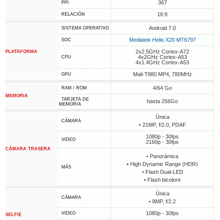
367
PPI
16:9
RELACIÓN
Android 7.0
SISTEMA OPERATIVO
Mediatek Helio X20 MT6797
SOC
2x2.5GHz Cortex-A72
PLATAFORMA
4x2GHz Cortex-A53
CPU
4x1.4GHz Cortex-A53
Mali-T880 MP4, 780MHz
GPU
4/64 Go
RAM / ROM
MEMORIA
TARJETA DE
hasta 256Go
MEMORIA
Única
CÁMARA
• 21MP, f/2.0, PDAF
1080p - 30fps
VIDEO
2160p - 30fps
CÁMARA TRASERA
• Panorámica
• High Dynamic Range (HDR)
MÁS
• Flash Dual-LED
• Flash bicolore
Única
CÁMARA
• 8MP, f/2.2
1080p - 30fps
VIDEO
SELFIE