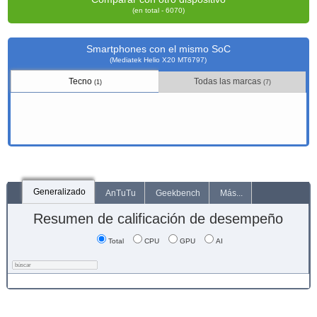
(en total - 6070)
Smartphones con el mismo SoC
(Mediatek Helio X20 MT6797)
Tecno
Todas las marcas
(1)
(7)
Generalizado
AnTuTu
Geekbench
Más...
Resumen de calificación de desempeño
Total
CPU
GPU
AI