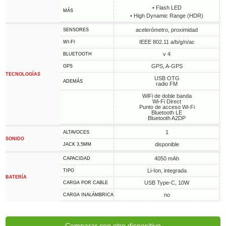
• Flash LED
MÁS
• High Dynamic Range (HDR)
acelerómetro, proximidad
SENSORES
IEEE 802.11 a/b/g/n/ac
WI-FI
v 4
BLUETOOTH
GPS, A-GPS
GPS
TECNOLOGÍAS
USB OTG
ADEMÁS
radio FM
WiFi de doble banda
Wi-Fi Direct
Punto de acceso Wi-Fi
Bluetooth LE
Bluetooth A2DP
1
ALTAVOCES
SONIDO
disponible
JACK 3,5MM
4050 mAh
CAPACIDAD
Li-Ion, integrada
TIPO
BATERÍA
USB Type-C, 10W
CARGA POR CABLE
no
CARGA INALÁMBRICA
Comparar con otro dispositivo