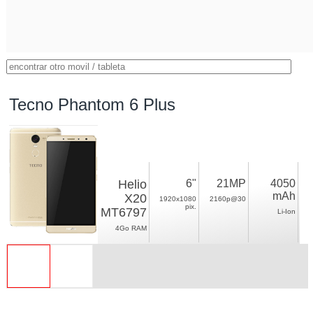
Tecno Phantom 6 Plus
Helio
6"
21MP
4050
mAh
X20
1920x1080
2160p@30
pix.
MT6797
Li-Ion
4Go RAM