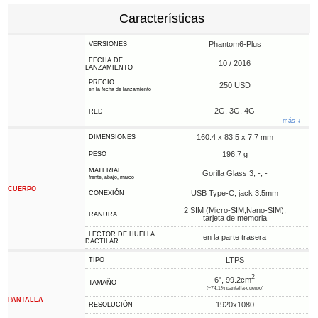
Características
Phantom6-Plus
VERSIONES
FECHA DE
10 / 2016
LANZAMIENTO
PRECIO
250 USD
en la fecha de lanzamiento
2G, 3G, 4G
RED
más ↓
160.4 x 83.5 x 7.7 mm
DIMENSIONES
196.7 g
PESO
MATERIAL
Gorilla Glass 3, -, -
frente, abajo, marco
CUERPO
USB Type-C, jack 3.5mm
CONEXIÓN
2 SIM (Micro-SIM,Nano-SIM),
RANURA
tarjeta de memoria
LECTOR DE HUELLA
en la parte trasera
DACTILAR
LTPS
TIPO
2
6", 99.2cm
TAMAÑO
(~74.1% pantalla-cuerpo)
PANTALLA
1920x1080
RESOLUCIÓN