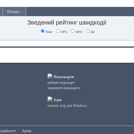
Більше...
Зведений рейтинг швидкодії
Total
CPU
GPU
ШІ
Відеокарти
рейтинг відеокарт
порівняти відеокарти
Ігри
каталог ігор для Windows
нційності
Архів