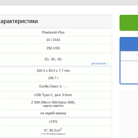
арактеристики
Phantom6-Plus
10 / 2016
250 USD
2G, 3G, 4G
детальніше ↓
160.4 x 83.5 x 7.7 mm
196.7 г
Gorilla Glass 3, -, -
USB Type-C, jack 3.5mm
2 SIM (Micro-SIM,Nano-SIM),
карта пам'яті
на задній кришці
LTPS
2
6", 99.2cm
(~74.1% площі корпусу)