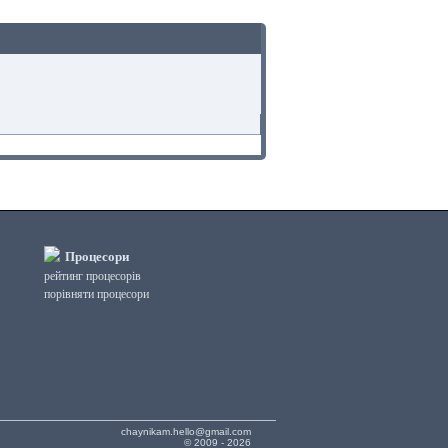
Процесори
рейтинг процесорів
порівняти процесори
chaynikam.hello@gmail.com
© 2009 - 2026