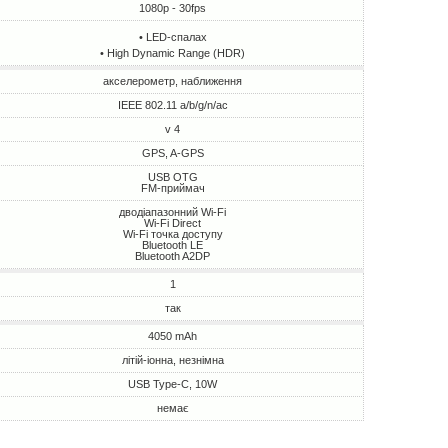
1080p - 30fps
• LED-спалах
• High Dynamic Range (HDR)
акселерометр, наближення
IEEE 802.11 a/b/g/n/ac
v 4
GPS, A-GPS
USB OTG
FM-приймач
дводіапазонний Wi-Fi
Wi-Fi Direct
Wi-Fi точка доступу
Bluetooth LE
Bluetooth A2DP
1
так
4050 mAh
літій-іонна, незнімна
USB Type-C, 10W
немає