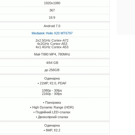
1920x1080
367
16:9
Android 7.0
Mediatek Helio X20 MT6797
2x2.5GHz Cortex-A72
4x2GHz Cortex-A53
4x1.4GHz Cortex-A53
Mali-T880 MP4, 780MHz
4/64 GB
до 256GB
Одинарна
• 21MP, f/2.0, PDAF
1080p - 30fps
2160p - 30fps
• Панорама
• High Dynamic Range (HDR)
• Подвійний LED-спалах
• Двоколірний спалах
Одинарна
• 8MP, f/2.2