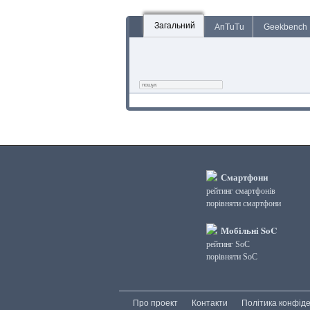
Загальний
AnTuTu
Geekbench
Смартфони
рейтинг смартфонів
порівняти смартфони
Мобільні SoC
рейтинг SoC
порівняти SoC
Про проект
Контакти
Політика конфіде