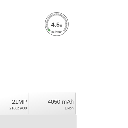
4.5
%
рейтинг
21MP
4050 mAh
2160p@30
Li-Ion