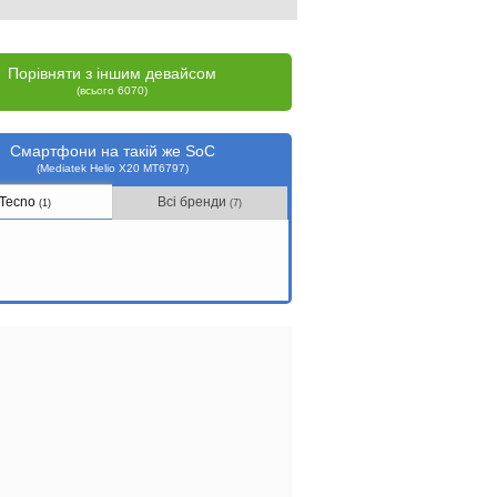
Порівняти з іншим девайсом
(всього 6070)
Смартфони на такій же SoC
(Mediatek Helio X20 MT6797)
Tecno
Всі бренди
(1)
(7)