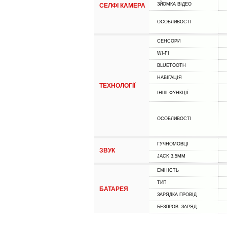
ЗЙОМКА ВІДЕО
СЕЛФІ КАМЕРА
ОСОБЛИВОСТІ
СЕНСОРИ
WI-FI
BLUETOOTH
НАВІГАЦІЯ
ТЕХНОЛОГІЇ
ІНШІ ФУНКЦІЇ
ОСОБЛИВОСТІ
ГУЧНОМОВЦІ
ЗВУК
JACK 3.5MM
ЕМНІСТЬ
ТИП
БАТАРЕЯ
ЗАРЯДКА ПРОВІД
БЕЗПРОВ. ЗАРЯД.