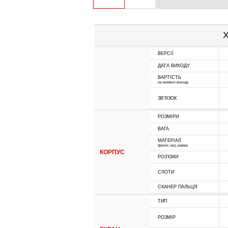
Х
ВЕРСІЇ
ДАТА ВИХОДУ
ВАРТІСТЬ
на момент виходу
ЗВ'ЯЗОК
РОЗМІРИ
ВАГА
МАТЕРІАЛ
фронт, низ, рамка
КОРПУС
РОЗ'ЄМИ
СЛОТИ
СКАНЕР ПАЛЬЦЯ
ТИП
РОЗМІР