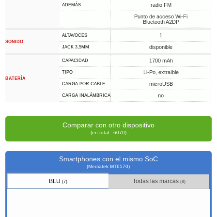
radio FM
ADEMÁS
Punto de acceso Wi-Fi
Bluetooth A2DP
1
ALTAVOCES
SONIDO
disponible
JACK 3,5MM
1700 mAh
CAPACIDAD
Li-Po, extraíble
TIPO
BATERÍA
microUSB
CARGA POR CABLE
no
CARGA INALÁMBRICA
Comparar con otro dispositivo
(en total - 6070)
Smartphones con el mismo SoC
(Mediatek MT6570)
BLU
Todas las marcas
(7)
(8)