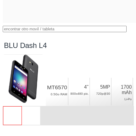
BLU Dash L4
MT6570
4"
5MP
1700
mAh
800x480 pix.
720p@30
0.5Go RAM
Li-Po