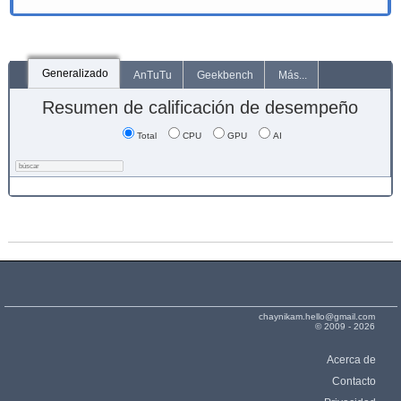
Generalizado
AnTuTu
Geekbench
Más...
Resumen de calificación de desempeño
Total
CPU
GPU
AI
chaynikam.hello@gmail.com
© 2009 - 2026
Acerca de
Contacto