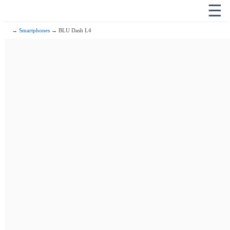
☰
→
Smartphones
→ BLU Dash L4