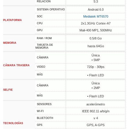
5:3
RELACIÓN
Android 6.0
SISTEMA OPERATIVO
Mediatek MT6570
SOC
PLATAFORMA
2x1.3GHz Cortex-A7
CPU
Mali-400 MP1, 500MHz
GPU
0.5/8 Go
RAM / ROM
MEMORIA
TARJETA DE
hasta 64Go
MEMORIA
Única
CÁMARA
• 5MP
CÁMARA TRASERA
720p - 30fps
VIDEO
MÁS
• Flash LED
Única
CÁMARA
• 2MP
SELFIE
MÁS
• Flash LED
acelerómetro
SENSORES
IEEE 802.11 a/b/g/n
WI-FI
v 4
BLUETOOTH
TECNOLOGÍAS
GPS, A-GPS
GPS