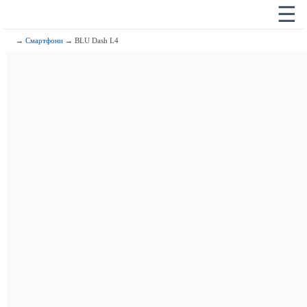
☰
→
Смартфони
→ BLU Dash L4