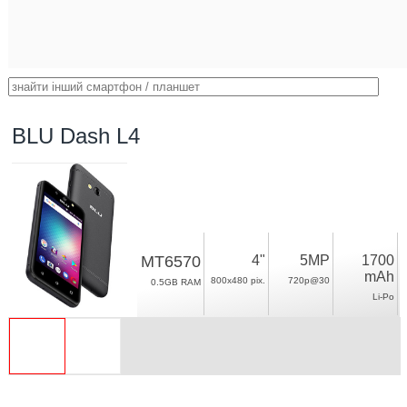
BLU Dash L4
MT6570
4"
5MP
1700
mAh
800x480 pix.
720p@30
0.5GB RAM
Li-Po