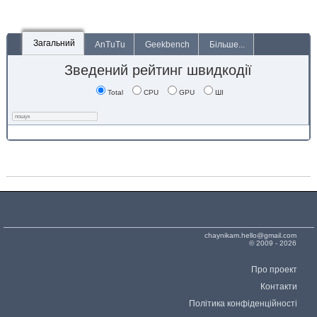
Загальний
AnTuTu
Geekbench
Більше...
Зведений рейтинг швидкодії
Total
CPU
GPU
ШІ
chaynikam.hello@gmail.com
© 2009 - 2026
Про проект
Контакти
Політика конфіденційності