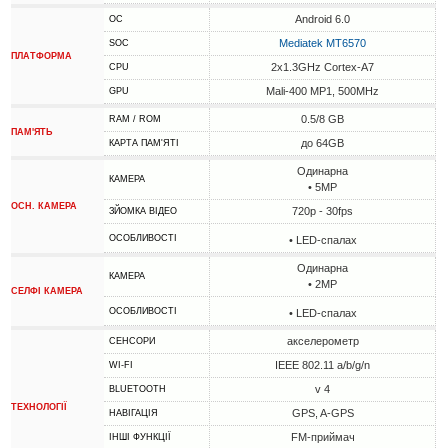
Android 6.0
ОС
Mediatek MT6570
SOC
ПЛАТФОРМА
2x1.3GHz Cortex-A7
CPU
Mali-400 MP1, 500MHz
GPU
0.5/8 GB
RAM / ROM
ПАМ'ЯТЬ
до 64GB
КАРТА ПАМ'ЯТІ
Одинарна
КАМЕРА
• 5MP
ОСН. КАМЕРА
720p - 30fps
ЗЙОМКА ВІДЕО
ОСОБЛИВОСТІ
• LED-спалах
Одинарна
КАМЕРА
• 2MP
СЕЛФІ КАМЕРА
ОСОБЛИВОСТІ
• LED-спалах
акселерометр
СЕНСОРИ
IEEE 802.11 a/b/g/n
WI-FI
v 4
BLUETOOTH
ТЕХНОЛОГІЇ
GPS, A-GPS
НАВІГАЦІЯ
FM-приймач
ІНШІ ФУНКЦІЇ