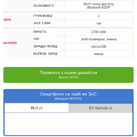
Wi-Fi точка доступу
ОСОБЛИВОСТІ
Bluetooth A2DP
1
ГУЧНОМОВЦІ
ЗВУК
так
JACK 3.5MM
1700 mAh
ЕМНІСТЬ
літій-полімерна, знімна
ТИП
БАТАРЕЯ
microUSB
ЗАРЯДКА ПРОВІД
немає
БЕЗПРОВ. ЗАРЯД.
Порівняти з іншим девайсом
(всього 6070)
Смартфони на такій же SoC
(Mediatek MT6570)
BLU
Всі бренди
(7)
(8)