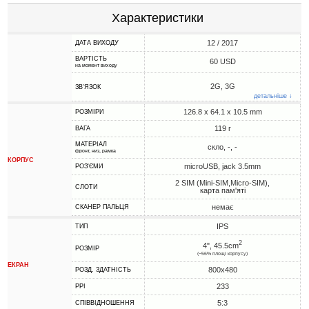
Характеристики
12 / 2017
ДАТА ВИХОДУ
ВАРТІСТЬ
60 USD
на момент виходу
2G, 3G
ЗВ'ЯЗОК
детальніше ↓
126.8 x 64.1 x 10.5 mm
РОЗМІРИ
119 г
ВАГА
МАТЕРІАЛ
скло, -, -
фронт, низ, рамка
КОРПУС
microUSB, jack 3.5mm
РОЗ'ЄМИ
2 SIM (Mini-SIM,Micro-SIM),
СЛОТИ
карта пам'яті
немає
СКАНЕР ПАЛЬЦЯ
IPS
ТИП
2
4", 45.5cm
РОЗМІР
(~56% площі корпусу)
ЕКРАН
800x480
РОЗД. ЗДАТНІСТЬ
233
PPI
5:3
СПІВВІДНОШЕННЯ