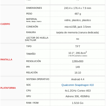
243.4 x 176.4 x 7.9 mm
DIMENSIONES
487 g
PESO
MATERIAL
vidrio, plastico, plastico
frente, abajo, marco
CUERPO
microUSB, jack 3.5mm
CONEXIÓN
tarjeta de memoria (ranura dedicada)
RANURA
LECTOR DE HUELLA
no
DACTILAR
TFT
TIPO
2
10.1", 295.8cm
TAMAÑO
(~68.9% pantalla-cuerpo)
PANTALLA
1280x800
RESOLUCIÓN
149
PPI
16:10
RELACIÓN
Android 4.4
SISTEMA OPERATIVO
Qualcomm Snapdragon 410
SOC
PLATAFORMA
4x1.2GHz Cortex-A53
CPU
Adreno 306, 450MHz
GPU
1.5/16 Go
RAM / ROM