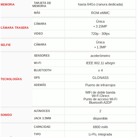
TARJETA DE
hasta 64Go (ranura dedicada)
MEMORIA
MEMORIA
ROM eMMC
MÁS
Única
CÁMARA
• 3.15MP
CÁMARA TRASERA
720p - 30fps
VIDEO
Única
CÁMARA
SELFIE
• 1.3MP
acelerómetro
SENSORES
IEEE 802.11 a/b/g/n
WI-FI
v 4
BLUETOOTH
GLONASS
GPS
TECNOLOGÍAS
Puerto de infrarrojos
ADEMÁS
WiFi de doble banda
Wi-Fi Direct
Punto de acceso Wi-Fi
Bluetooth A2DP
2
ALTAVOCES
SONIDO
disponible
JACK 3,5MM
6800 mAh
CAPACIDAD
Li-Po, integrada
TIPO