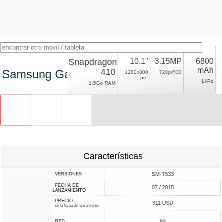
Snapdragon
10.1"
3.15MP
6800
mAh
410
Samsung Galaxy Tab 4 10.1 (2015)
1280x800
720p@30
pix.
Li-Po
1.5Go RAM
Características
SM-T533
VERSIONES
FECHA DE
07 / 2015
LANZAMIENTO
PRECIO
311 USD
en la fecha de lanzamiento
no
RED