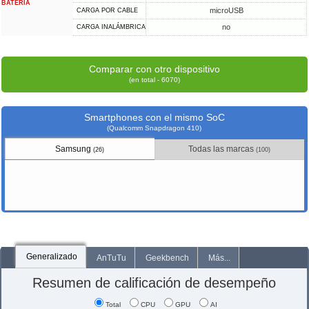
BATERÍA
microUSB
CARGA POR CABLE
no
CARGA INALÁMBRICA
Comparar con otro dispositivo
(en total - 6070)
Smartphones con el mismo SoC
(Qualcomm Snapdragon 410)
Samsung
Todas las marcas
(26)
(100)
Generalizado
AnTuTu
Geekbench
Más...
Resumen de calificación de desempeño
Total
CPU
GPU
AI