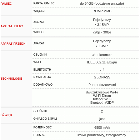
do 64GB (oddzielne gniazdo)
KARTA PAMIĘCI
PAMIĘĆ
ROM eMMC
WIĘCEJ
Pojedynczy
APARAT
• 3.15MP
APARAT TYLNY
720p - 30fps
WIDEO
Pojedynczy
APARAT
APARAT PRZEDNI
• 1.3MP
akcelerometr
CZUJNIKI
IEEE 802.11 a/b/g/n
WI-FI
v 4
BLUETOOTH
GLONASS
NAWIGACJA
TECHNOLOGIE
Port podczerwieni
DODATKOWO
dwuzakresowe Wi-Fi
Wi-Fi Direct
Hotspot Wi-Fi
Bluetooth A2DP
2
GŁOŚNIKI
DŹWIĘK
jest
GNIAZDO 3,5MM
6800 mAh
POJEMNOŚĆ
litowo-polimerowy, zintegrowany
RODZAJ