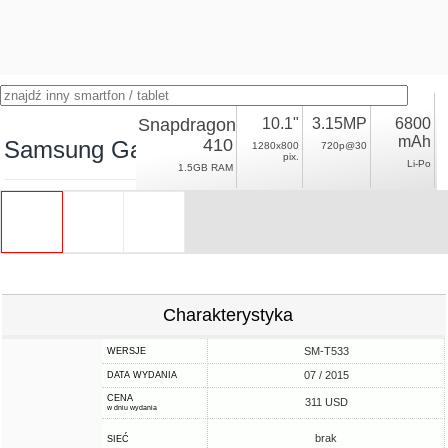
Snapdragon
10.1"
3.15MP
6800
mAh
410
Samsung Galaxy Tab 4 10.1 (2015)
1280x800
720p@30
pix.
Li-Po
1.5GB RAM
Charakterystyka
SM-T533
WERSJE
07 / 2015
DATA WYDANIA
CENA
311 USD
w dniu wydania
brak
SIEĆ