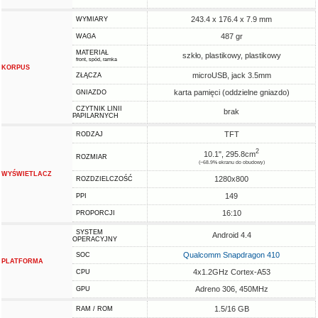
243.4 x 176.4 x 7.9 mm
WYMIARY
487 gr
WAGA
MATERIAŁ
szkło, plastikowy, plastikowy
front, spód, ramka
KORPUS
microUSB, jack 3.5mm
ZŁĄCZA
karta pamięci (oddzielne gniazdo)
GNIAZDO
CZYTNIK LINII
brak
PAPILARNYCH
TFT
RODZAJ
2
10.1", 295.8cm
ROZMIAR
(~68.9% ekranu do obudowy)
WYŚWIETLACZ
1280x800
ROZDZIELCZOŚĆ
149
PPI
16:10
PROPORCJI
SYSTEM
Android 4.4
OPERACYJNY
Qualcomm Snapdragon 410
SOC
PLATFORMA
4x1.2GHz Cortex-A53
CPU
Adreno 306, 450MHz
GPU
1.5/16 GB
RAM / ROM