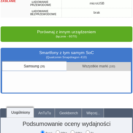
ZASILANIE
ŁADOWANIE
microUSB
PRZEWODOWE
ŁADOWANIE
brak
BEZPRZEWODOWE
Porównaj z innym urządzeniem
(łącznie - 6070)
Smartfony z tym samym SoC
(Qualcomm Snapdragon 410)
Samsung
Wszystkie marki
(26)
(100)
Uogólniony
AnTuTu
Geekbench
Więcej...
Podsumowanie oceny wydajności