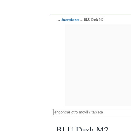
→
Smartphones
→ BLU Dash M2
BLU Dash M2