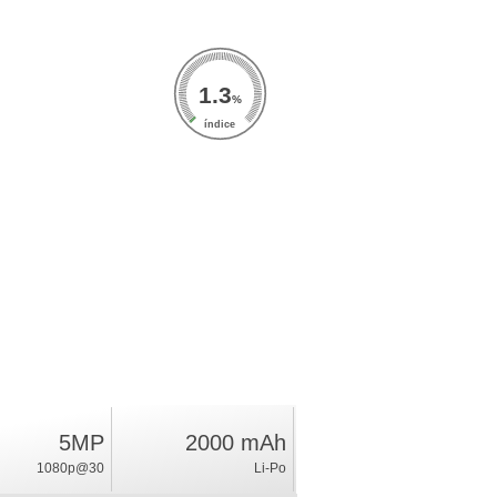
1.3
%
índice
5MP
2000 mAh
1080p@30
Li-Po