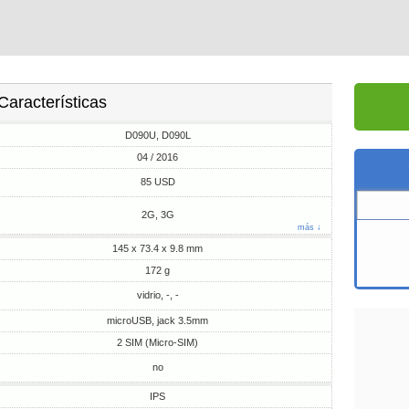
Características
D090U, D090L
04 / 2016
85 USD
2G, 3G
más ↓
145 x 73.4 x 9.8 mm
172 g
vidrio, -, -
microUSB, jack 3.5mm
2 SIM (Micro-SIM)
no
IPS