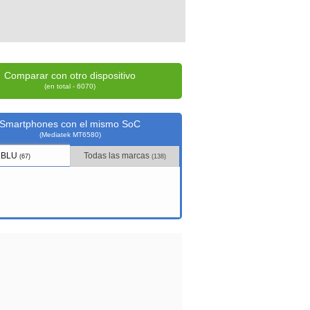
Comparar con otro dispositivo
(en total - 6070)
Smartphones con el mismo SoC
(Mediatek MT6580)
BLU
Todas las marcas
(67)
(138)