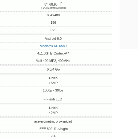
2
5", 68.9cm
(~64.7% pantalla-cuerpo)
854x480
196
16:9
Android 6.0
Mediatek MT6580
4x1.3GHz Cortex-A7
Mali-400 MP2, 400MHz
0.5/4 Go
Única
• 5MP
1080p - 30fps
• Flash LED
Única
• 2MP
acelerómetro, proximidad
IEEE 802.11 a/b/g/n
v 4