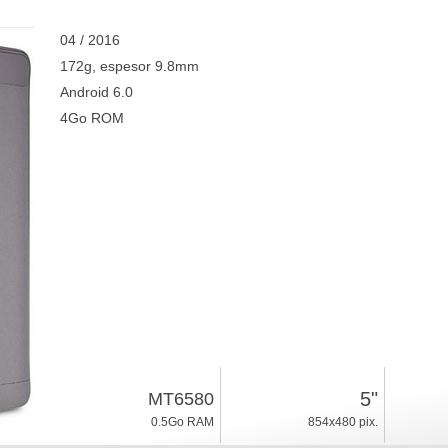
04 / 2016
172g, espesor 9.8mm
Android 6.0
4Go ROM
5"
MT6580
0.5Go RAM
854x480 pix.