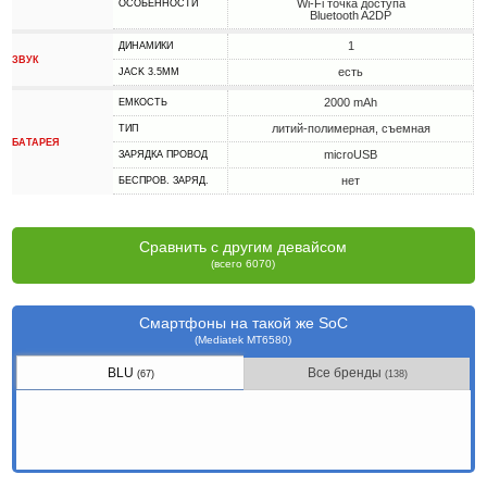
Wi-Fi точка доступа
ОСОБЕННОСТИ
Bluetooth A2DP
1
ДИНАМИКИ
ЗВУК
есть
JACK 3.5MM
2000 mAh
ЕМКОСТЬ
литий-полимерная, съемная
ТИП
БАТАРЕЯ
microUSB
ЗАРЯДКА ПРОВОД
нет
БЕСПРОВ. ЗАРЯД.
Сравнить с другим девайсом
(всего 6070)
Смартфоны на такой же SoC
(Mediatek MT6580)
BLU
Все бренды
(67)
(138)