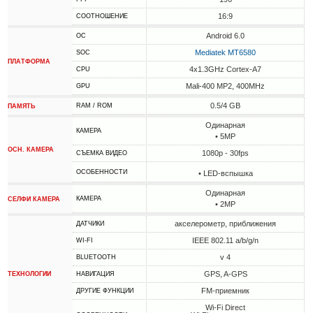
16:9
СООТНОШЕНИЕ
Android 6.0
ОС
Mediatek MT6580
SOC
ПЛАТФОРМА
4x1.3GHz Cortex-A7
CPU
Mali-400 MP2, 400MHz
GPU
0.5/4 GB
RAM / ROM
ПАМЯТЬ
Одинарная
КАМЕРА
• 5MP
ОСН. КАМЕРА
1080p - 30fps
СЪЕМКА ВИДЕО
ОСОБЕННОСТИ
• LED-вспышка
Одинарная
КАМЕРА
СЕЛФИ КАМЕРА
• 2MP
акселерометр, приближения
ДАТЧИКИ
IEEE 802.11 a/b/g/n
WI-FI
v 4
BLUETOOTH
GPS, A-GPS
ТЕХНОЛОГИИ
НАВИГАЦИЯ
FM-приемник
ДРУГИЕ ФУНКЦИИ
Wi-Fi Direct