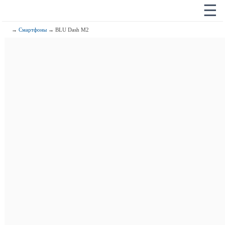
☰
→
Смартфоны
→ BLU Dash M2