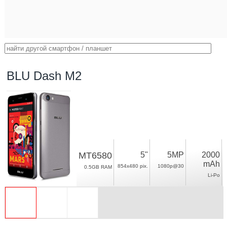
BLU Dash M2
MT6580
5"
5MP
2000
mAh
854x480 pix.
1080p@30
0.5GB RAM
Li-Po