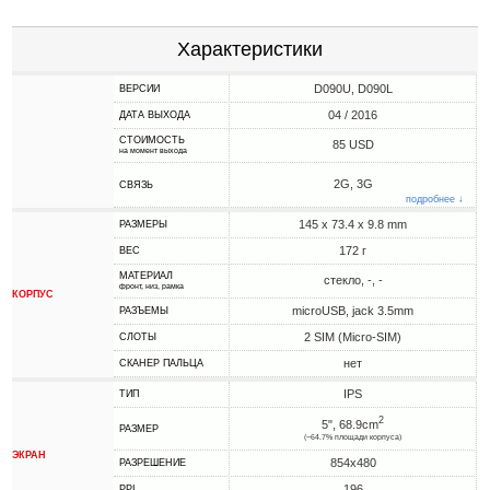
Характеристики
D090U, D090L
ВЕРСИИ
04 / 2016
ДАТА ВЫХОДА
СТОИМОСТЬ
85 USD
на момент выхода
2G, 3G
СВЯЗЬ
подробнее ↓
145 x 73.4 x 9.8 mm
РАЗМЕРЫ
172 г
ВЕС
МАТЕРИАЛ
стекло, -, -
фронт, низ, рамка
КОРПУС
microUSB, jack 3.5mm
РАЗЪЕМЫ
2 SIM (Micro-SIM)
СЛОТЫ
нет
СКАНЕР ПАЛЬЦА
IPS
ТИП
2
5", 68.9cm
РАЗМЕР
(~64.7% площади корпуса)
ЭКРАН
854x480
РАЗРЕШЕНИЕ
196
PPI