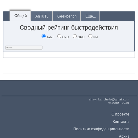
Общий
AnTuTu
Geekbench
Еще...
Сводный рейтинг быстродействия
Total
CPU
GPU
ИИ
chaynikam.hello@gmail.com
© 2009 - 2026
О проекте
Контакты
Политика конфиденциальности
Архив