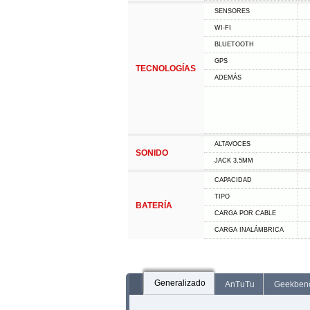
SENSORES
WI-FI
BLUETOOTH
GPS
TECNOLOGÍAS
ADEMÁS
ALTAVOCES
SONIDO
JACK 3,5MM
CAPACIDAD
TIPO
BATERÍA
CARGA POR CABLE
CARGA INALÁMBRICA
Generalizado
AnTuTu
Geekben