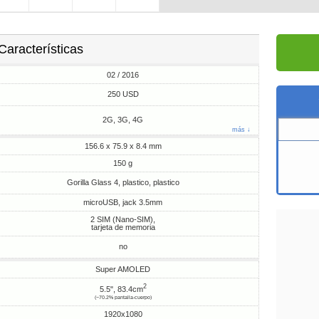
Características
02 / 2016
250 USD
2G, 3G, 4G
más ↓
156.6 x 75.9 x 8.4 mm
150 g
Gorilla Glass 4, plastico, plastico
microUSB, jack 3.5mm
2 SIM (Nano-SIM),
tarjeta de memoria
no
Super AMOLED
2
5.5", 83.4cm
(~70.2% pantalla-cuerpo)
1920x1080