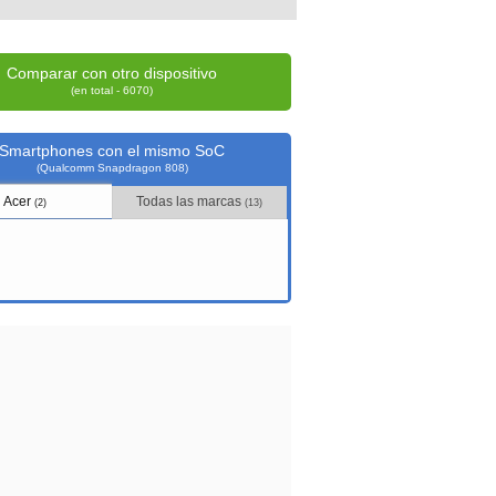
Comparar con otro dispositivo
(en total - 6070)
Smartphones con el mismo SoC
(Qualcomm Snapdragon 808)
Acer
Todas las marcas
(2)
(13)