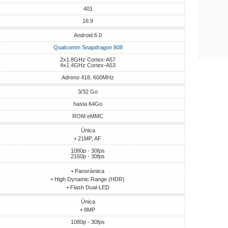
401
16:9
Android 6.0
Qualcomm Snapdragon 808
2x1.8GHz Cortex-A57
4x1.4GHz Cortex-A53
Adreno 418, 600MHz
3/32 Go
hasta 64Go
ROM eMMC
Única
• 21MP, AF
1080p - 30fps
2160p - 30fps
• Panorámica
• High Dynamic Range (HDR)
• Flash Dual-LED
Única
• 8MP
1080p - 30fps