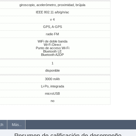
giroscopio, acelerómetro, proximidad, brújula
IEEE 802.11 a/b/g/n/ac
v 4
GPS, A-GPS
radio FM
WiFi de doble banda
Wi-Fi Direct
Punto de acceso Wi-Fi
Bluetooth LE
Bluetooth A2DP
1
disponible
3000 mAh
Li-Po, integrada
microUSB
no
ch
Más...
Resumen de calificación de desempeño