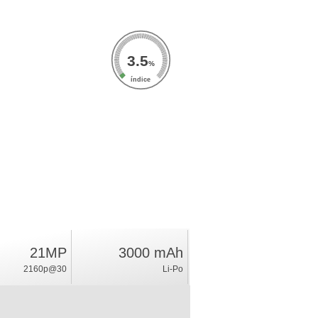
3.5
%
índice
21MP
3000 mAh
2160p@30
Li-Po