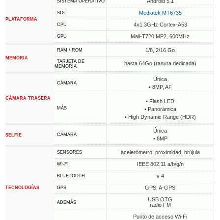
Android 5.1
SISTEMA OPERATIVO
Mediatek MT6735
SOC
PLATAFORMA
4x1.3GHz Cortex-A53
CPU
Mali-T720 MP2, 600MHz
GPU
1/8, 2/16 Go
RAM / ROM
MEMORIA
TARJETA DE
hasta 64Go (ranura dedicada)
MEMORIA
Única
CÁMARA
• 8MP, AF
CÁMARA TRASERA
• Flash LED
MÁS
• Panorámica
• High Dynamic Range (HDR)
Única
CÁMARA
SELFIE
• 8MP
acelerómetro, proximidad, brújula
SENSORES
IEEE 802.11 a/b/g/n
WI-FI
v 4
BLUETOOTH
GPS, A-GPS
TECNOLOGÍAS
GPS
USB OTG
ADEMÁS
radio FM
Punto de acceso Wi-Fi