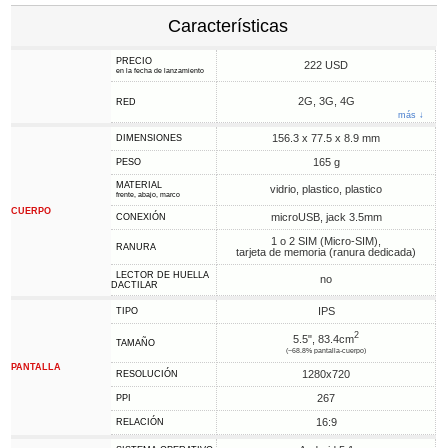
Características
PRECIO
222 USD
en la fecha de lanzamiento
2G, 3G, 4G
RED
más ↓
156.3 x 77.5 x 8.9 mm
DIMENSIONES
165 g
PESO
MATERIAL
vidrio, plastico, plastico
frente, abajo, marco
CUERPO
microUSB, jack 3.5mm
CONEXIÓN
1 o 2 SIM (Micro-SIM),
RANURA
tarjeta de memoria (ranura dedicada)
LECTOR DE HUELLA
no
DACTILAR
IPS
TIPO
2
5.5", 83.4cm
TAMAÑO
(~68.8% pantalla-cuerpo)
PANTALLA
1280x720
RESOLUCIÓN
267
PPI
16:9
RELACIÓN