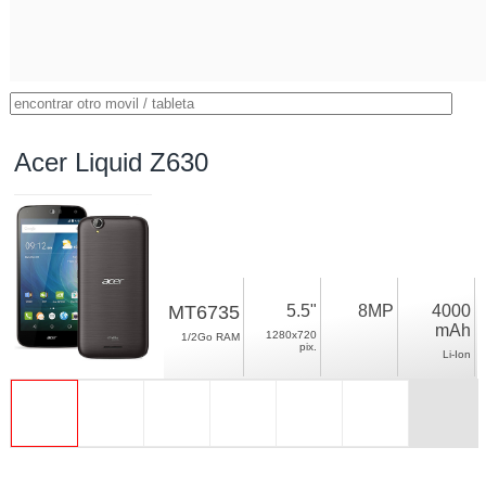
Acer Liquid Z630
MT6735
5.5"
8MP
4000
mAh
1280x720
1/2Go RAM
pix.
Li-Ion