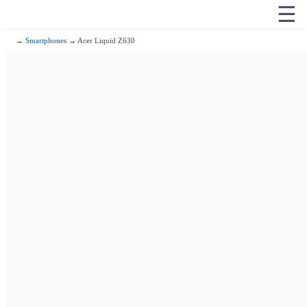
☰
→
Smartphones
→ Acer Liquid Z630