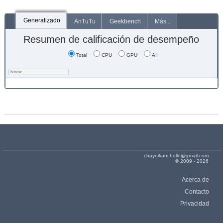
Generalizado
AnTuTu
Geekbench
Más...
Resumen de calificación de desempeño
Total
CPU
GPU
AI
chaynikam.hello@gmail.com
© 2009 - 2026
Acerca de
Contacto
Privacidad