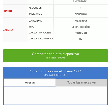
Bluetooth A2DP
1
ALTAVOCES
SONIDO
disponible
JACK 3,5MM
4000 mAh
CAPACIDAD
Li-Ion, extraíble
TIPO
BATERÍA
microUSB
CARGA POR CABLE
no
CARGA INALÁMBRICA
Comparar con otro dispositivo
(en total - 6070)
Smartphones con el mismo SoC
(Mediatek MT6735)
Acer
Todas las marcas
(4)
(92)