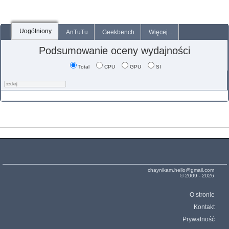
Uogólniony
AnTuTu
Geekbench
Więcej...
Podsumowanie oceny wydajności
Total
CPU
GPU
SI
chaynikam.hello@gmail.com
© 2009 - 2026
O stronie
Kontakt
Prywatność