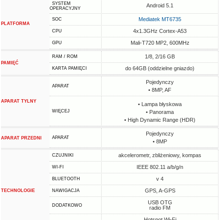
SYSTEM
Android 5.1
OPERACYJNY
Mediatek MT6735
SOC
PLATFORMA
4x1.3GHz Cortex-A53
CPU
Mali-T720 MP2, 600MHz
GPU
1/8, 2/16 GB
RAM / ROM
PAMIĘĆ
do 64GB (oddzielne gniazdo)
KARTA PAMIĘCI
Pojedynczy
APARAT
• 8MP, AF
APARAT TYLNY
• Lampa błyskowa
WIĘCEJ
• Panorama
• High Dynamic Range (HDR)
Pojedynczy
APARAT
APARAT PRZEDNI
• 8MP
akcelerometr, zbliżeniowy, kompas
CZUJNIKI
IEEE 802.11 a/b/g/n
WI-FI
v 4
BLUETOOTH
GPS, A-GPS
TECHNOLOGIE
NAWIGACJA
USB OTG
DODATKOWO
radio FM
Hotspot Wi-Fi