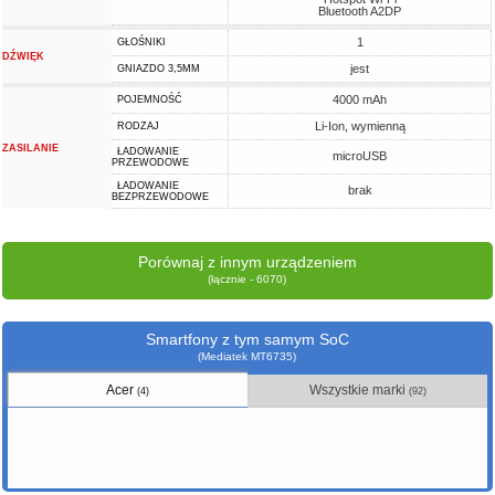
Bluetooth A2DP
1
GŁOŚNIKI
DŹWIĘK
jest
GNIAZDO 3,5MM
4000 mAh
POJEMNOŚĆ
Li-Ion, wymienną
RODZAJ
ZASILANIE
ŁADOWANIE
microUSB
PRZEWODOWE
ŁADOWANIE
brak
BEZPRZEWODOWE
Porównaj z innym urządzeniem
(łącznie - 6070)
Smartfony z tym samym SoC
(Mediatek MT6735)
Acer
Wszystkie marki
(4)
(92)