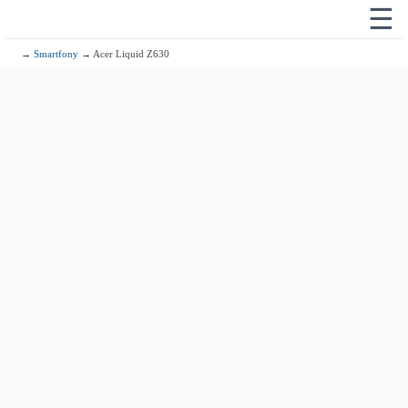
☰
→
Smartfony
→ Acer Liquid Z630