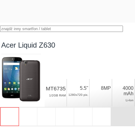
Acer Liquid Z630
MT6735
5.5"
8MP
4000
mAh
1280x720 pix.
1/2GB RAM
Li-Ion