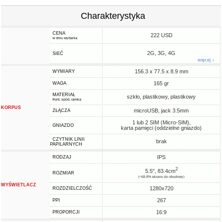
Charakterystyka
CENA
222 USD
w dniu wydania
2G, 3G, 4G
SIEĆ
więcej ↓
156.3 x 77.5 x 8.9 mm
WYMIARY
165 gr
WAGA
MATERIAŁ
szkło, plastikowy, plastikowy
front, spód, ramka
KORPUS
microUSB, jack 3.5mm
ZŁĄCZA
1 lub 2 SIM (Micro-SIM),
GNIAZDO
karta pamięci (oddzielne gniazdo)
CZYTNIK LINII
brak
PAPILARNYCH
IPS
RODZAJ
2
5.5", 83.4cm
ROZMIAR
(~68.8% ekranu do obudowy)
WYŚWIETLACZ
1280x720
ROZDZIELCZOŚĆ
267
PPI
16:9
PROPORCJI