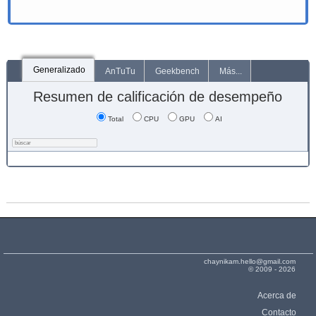
Generalizado
AnTuTu
Geekbench
Más...
Resumen de calificación de desempeño
Total
CPU
GPU
AI
chaynikam.hello@gmail.com
© 2009 - 2026
Acerca de
Contacto