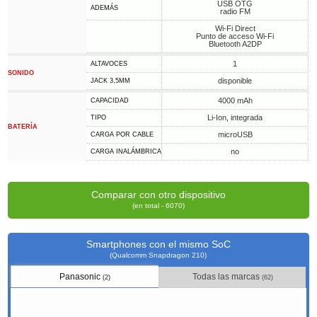
USB OTG
ADEMÁS
radio FM
Wi-Fi Direct
Punto de acceso Wi-Fi
Bluetooth A2DP
1
ALTAVOCES
SONIDO
disponible
JACK 3,5MM
4000 mAh
CAPACIDAD
Li-Ion, integrada
TIPO
BATERÍA
microUSB
CARGA POR CABLE
no
CARGA INALÁMBRICA
Comparar con otro dispositivo
(en total - 6070)
Smartphones con el mismo SoC
(Qualcomm Snapdragon 210)
Panasonic
Todas las marcas
(2)
(62)