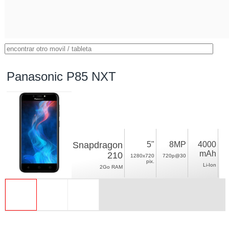
Panasonic P85 NXT
Snapdragon
5"
8MP
4000
mAh
210
1280x720
720p@30
pix.
Li-Ion
2Go RAM