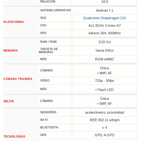
16:9
RELACIÓN
Android 7.1
SISTEMA OPERATIVO
Qualcomm Snapdragon 210
SOC
PLATAFORMA
4x1.3GHz Cortex-A7
CPU
Adreno 304, 400MHz
GPU
2/16 Go
RAM / ROM
TARJETA DE
hasta 64Go
MEMORIA
MEMORIA
ROM eMMC
MÁS
Única
CÁMARA
• 8MP, AF
CÁMARA TRASERA
720p - 30fps
VIDEO
MÁS
• Flash LED
Única
CÁMARA
SELFIE
• 5MP, AF
acelerómetro, proximidad
SENSORES
IEEE 802.11 a/b/g/n
WI-FI
v 4
BLUETOOTH
GPS, A-GPS
GPS
TECNOLOGÍAS