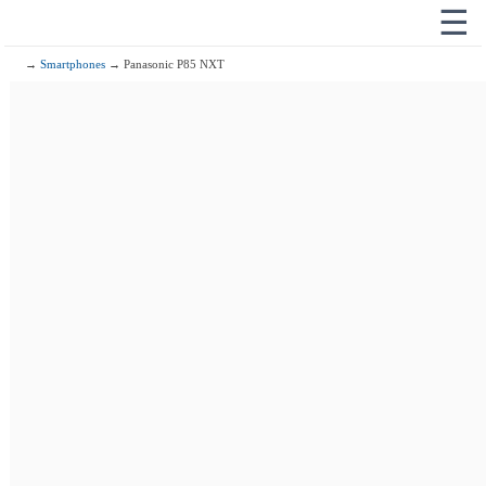
☰
→
Smartphones
→ Panasonic P85 NXT