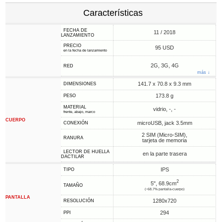
Características
FECHA DE
11 / 2018
LANZAMIENTO
PRECIO
95 USD
en la fecha de lanzamiento
2G, 3G, 4G
RED
más ↓
141.7 x 70.8 x 9.3 mm
DIMENSIONES
173.8 g
PESO
MATERIAL
vidrio, -, -
frente, abajo, marco
CUERPO
microUSB, jack 3.5mm
CONEXIÓN
2 SIM (Micro-SIM),
RANURA
tarjeta de memoria
LECTOR DE HUELLA
en la parte trasera
DACTILAR
IPS
TIPO
2
5", 68.9cm
TAMAÑO
(~68.7% pantalla-cuerpo)
PANTALLA
1280x720
RESOLUCIÓN
294
PPI